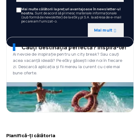
Mai multe călătorii la prețuri avantajoase în newsletter-ul
nostru.
Sunt de acord să primesc materiale informaționale
(sub formă de newsletter) de la eSky.pl S.A. la adresa de e-mail
pe care am furnizat-o.
Mai mult
Cauți destinația perfectă? Inspiră-te!
Ai nevoie de inspirație pentru un city break? Sau cauți
acea vacanță ideală? Pe eSky găsești idei noi în fiecare
zi. Descarcă aplicația și fii mereu la curent cu cele mai
bune oferte.
Planifică-ți călătoria