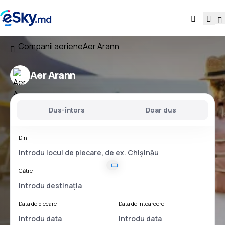
Companii aeriene
Aer Arann
Aer Arann
Dus-întors
Doar dus
Din
Către
Data de plecare
Data de întoarcere