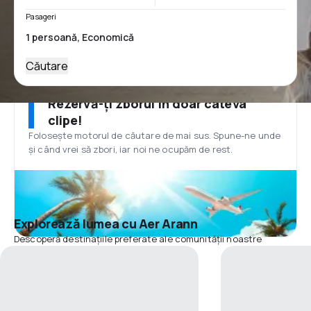
Pasageri
Căutare
Rezervă-ți zborul în doar câteva
clipe!
Folosește motorul de căutare de mai sus. Spune-ne unde
și când vrei să zbori, iar noi ne ocupăm de rest.
Explorează lumea cu Aer Arann
Descoperă destinațiile preferate ale comunității noastre