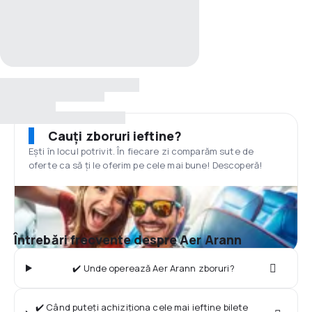
Cauți zboruri ieftine?
Ești în locul potrivit. În fiecare zi comparăm sute de
oferte ca să ți le oferim pe cele mai bune! Descoperă!
Întrebări frecvente despre Aer Arann
✔️ Unde operează Aer Arann zboruri?
✔️ Când puteți achiziționa cele mai ieftine bilete