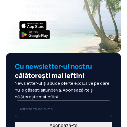
Gestionezi totul mai ușor
Totul la un click distanță, oricând
ai nevoie!
Cu newsletter-ul nostru
călătorești mai ieftin!
Newsletter-ul îți aduce oferte exclusive pe care
nu le găsești altundeva. Abonează-te și
călătorește mai ieftin!
Adresa ta de e-mail
Abonează-te