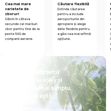
Cea mai mare
Căutare flexibilă
varietate de
Extinde căutarea
zboruri
pentru a include
Găsim în câteva
aeroporturile din
secunde cel mai bun
apropiere și alege
zbor pentru tine de la
date flexibile pentru
peste 500 de
a găsi cea mai ieftină
companii aeriene.
opțiune.
Psst! Descarcă
aplicația eSky și
rezervă mai simplu,
oriunde ești.
Oferte noi în fiecare zi: bilete de
avion, vacanțe, city break-uri