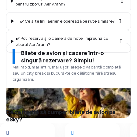
pentru zboruri Aer Arann?
✔️ Ce alte linii aeriene operează pe rute similare?
✔️ Pot rezerva și o cameră de hotel împreună cu
zborul Aer Arann?
Bilete de avion și cazare într-o
singură rezervare? Simplu!
Mai rapid, mai ieftin, mai ușor: alege o vacanță completă
sau un city break și bucură-te de călătorie fără stresul
organizării.
De ce merită să cumperi bilete de avion pe
eSky?