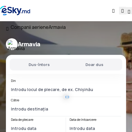
Companii aeriene
Armavia
Armavia
Dus-întors
Doar dus
Din
Către
Data de plecare
Data de întoarcere