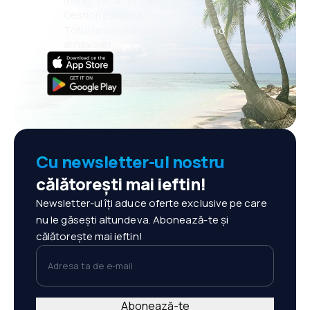
Gestionezi totul mai ușor
Totul la un click distanță, oricând
ai nevoie!
Cu newsletter-ul nostru
călătorești mai ieftin!
Newsletter-ul îți aduce oferte exclusive pe care
nu le găsești altundeva. Abonează-te și
călătorește mai ieftin!
Adresa ta de e-mail
Abonează-te