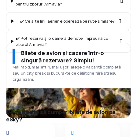
pentru zboruri Armavia?
✔️ Ce alte linii aeriene operează pe rute similare?
✔️ Pot rezerva și o cameră de hotel împreună cu
zborul Armavia?
Bilete de avion și cazare într-o
singură rezervare? Simplu!
Mai rapid, mai ieftin, mai ușor: alege o vacanță completă
sau un city break și bucură-te de călătorie fără stresul
organizării.
De ce merită să cumperi bilete de avion pe
eSky?