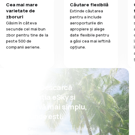
Cea mai mare
Căutare flexibilă
varietate de
Extinde căutarea
zboruri
pentru a include
Găsim în câteva
aeroporturile din
secunde cel mai bun
apropiere și alege
zbor pentru tine de la
date flexibile pentru
peste 500 de
a găsi cea mai ieftină
companii aeriene.
opțiune.
Psst! Descarcă
aplicația eSky și
rezervă mai simplu,
oriunde ești.
Oferte noi în fiecare zi: bilete de
avion, vacanțe, city break-uri