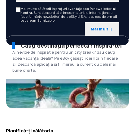
Mai multe călătorii la prețuri avantajoase în newsletter-ul
nostru.
Sunt de acord să primesc materiale informaționale
(sub formă de newsletter) de la eSky.pl S.A. la adresa de e-mail
pe care am furnizat-o.
Mai mult
Cauți destinația perfectă? Inspiră-te!
Ai nevoie de inspirație pentru un city break? Sau cauți
acea vacanță ideală? Pe eSky găsești idei noi în fiecare
zi. Descarcă aplicația și fii mereu la curent cu cele mai
bune oferte.
Planifică-ți călătoria