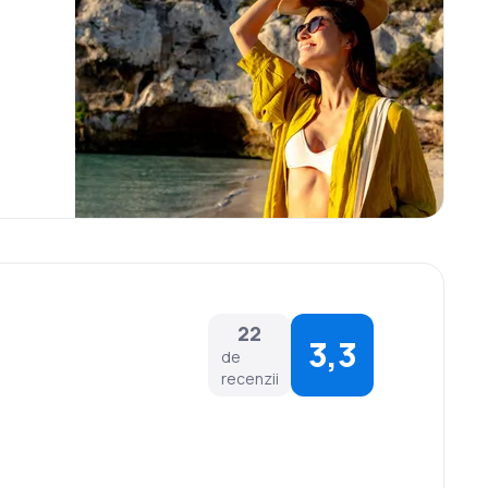
22
3,3
de
recenzii