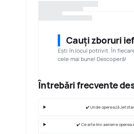
Cauți zboruri ie
Ești în locul potrivit. În fiec
cele mai bune! Descoperă!
Întrebări frecvente de
✔️ Unde operează Jetstar
✔️ Ce alte linii aeriene operea