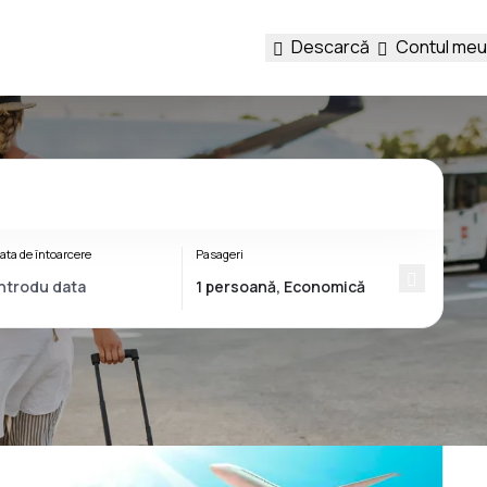
Descarcă
Contul meu
ata de întoarcere
Pasageri