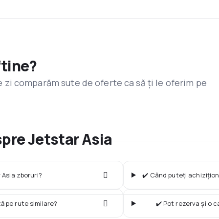
ftine?
are zi comparăm sute de oferte ca să ți le oferim pe
spre Jetstar Asia
 Asia zboruri?
✔️ Când puteți achizițion
ză pe rute similare?
✔️ Pot rezerva și o 