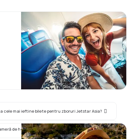
a cele mai ieftine bilete pentru zboruri Jetstar Asia?
cameră de hotel împreună cu zborul Jetstar Asia?