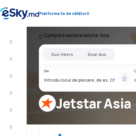
Platforma ta de călătorii
Companii aeriene
Jetstar Asia
Zbor+Hotel
Dus-întors
Doar dus
Bilete
de
avion
Din
C
Cazare
Oferte
Jetstar Asia
Finalizează
călătoria
Inspiraţie şi
recomandări