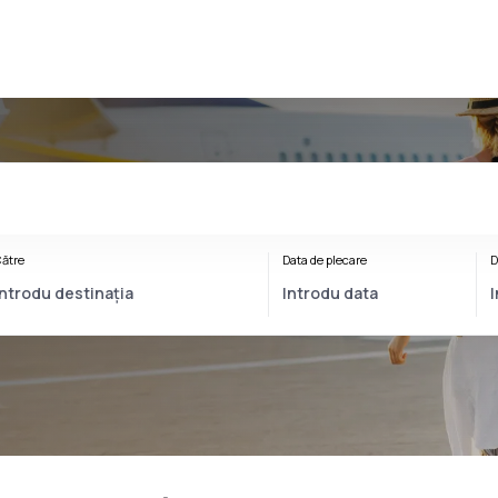
ătre
Data de plecare
D