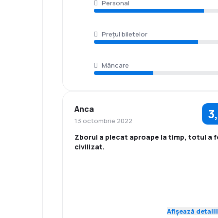
Personal
Prețul biletelor
Mâncare
Anca
3
13 octombrie 2022
Zborul a plecat aproape la timp, totul a 
civilizat.
4,0
Personal
Punctualitate
Rețeaua de
Prețul biletelor
4,0
conexiuni
Afișează detalii