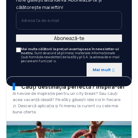
călătorește mai ieftin!
Adresa ta de e-mail
Abonează-te
Mai multe călătorii la prețuri avantajoase în newsletter-ul
nostru.
Sunt de acord să primesc materiale informaționale
(sub formă de newsletter) de la eSky.pl S.A. la adresa de e-mail
pe care am furnizat-o.
Mai mult
Cauți destinația perfectă? Inspiră-te!
Ai nevoie de inspirație pentru un city break? Sau cauți
acea vacanță ideală? Pe eSky găsești idei noi în fiecare
zi. Descarcă aplicația și fii mereu la curent cu cele mai
bune oferte.