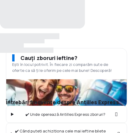
Cauți zboruri ieftine?
Ești în locul potrivit. În fiecare zi comparăm sute de
oferte ca să ți le oferim pe cele mai bune! Descoperă!
Întrebări frecvente despre Antilles Express
✔️ Unde operează Antilles Express zboruri?
✔️ Când puteți achiziționa cele mai ieftine bilete