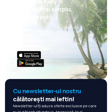
aplicația eSky și
rezervă mai simplu,
oriunde ești.
Oferte noi în fiecare zi: bilete de
avion, vacanțe, city break-uri
Gestionezi totul mai ușor
Totul la un click distanță, oricând
ai nevoie!
Cu newsletter-ul nostru
călătorești mai ieftin!
Newsletter-ul îți aduce oferte exclusive pe care
nu le găsești altundeva. Abonează-te și