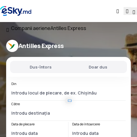
Companii aeriene
Antilles Express
Antilles Express
Dus-întors
Doar dus
Din
Către
Data de plecare
Data de întoarcere