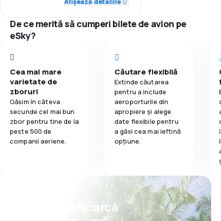
Afișează detaliile
1,0
Mâncare
3,0
Rețeaua de conexiuni
De ce merită să cumperi bilete de avion pe
eSky?
3,0
Prețul biletelor
3,0
Confort în timpul călătoriei
Cea mai mare
Căutare flexibilă
varietate de
Extinde căutarea
2,0
zboruri
Transportul bagajelor
pentru a include
Găsim în câteva
aeroporturile din
secunde cel mai bun
apropiere și alege
1,0
Mâncare
zbor pentru tine de la
date flexibile pentru
peste 500 de
a găsi cea mai ieftină
companii aeriene.
opțiune.
Psst! Descarcă