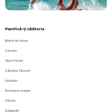
Planifică-ți călătoria
Bilete de avion
Cazare
Zbor+Hotel
Căutare Zboruri
Hoteluri
Închiriere mașini
Oferte
Asigurări