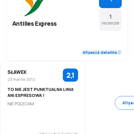
1
Antilles Express
recenzie
2,0
Personal
Afișează detaliile
1,0
Punctualitate
SŁAWEK
2,1
3,0
Rețeaua de conexiuni
23 martie 2012
TO NIE JEST PUNKTUALNA LINIA
3,0
Prețul biletelor
ANI EXPRESOWA !
Afișe
NIE POLECAM
3,0
Confort în timpul călătoriei
2,0
Personal
2,0
Transportul bagajelor
1,0
Punctualitate