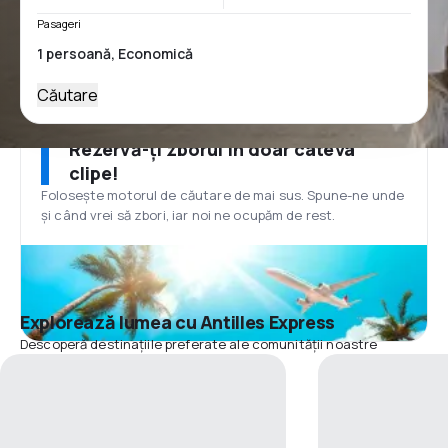
Pasageri
Căutare
Rezervă-ți zborul în doar câteva
clipe!
Folosește motorul de căutare de mai sus. Spune-ne unde
și când vrei să zbori, iar noi ne ocupăm de rest.
Explorează lumea cu Antilles Express
Descoperă destinațiile preferate ale comunității noastre