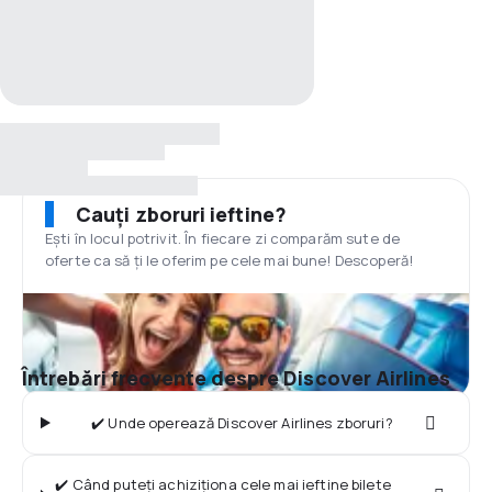
Cauți zboruri ieftine?
Ești în locul potrivit. În fiecare zi comparăm sute de
oferte ca să ți le oferim pe cele mai bune! Descoperă!
Întrebări frecvente despre Discover Airlines
✔️ Unde operează Discover Airlines zboruri?
✔️ Când puteți achiziționa cele mai ieftine bilete