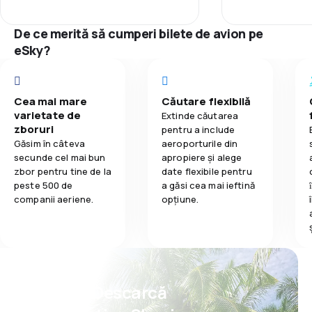
3,7
Mâncare
De ce merită să cumperi bilete de avion pe
eSky?
Cea mai mare
Căutare flexibilă
varietate de
Extinde căutarea
zboruri
pentru a include
Găsim în câteva
aeroporturile din
secunde cel mai bun
apropiere și alege
zbor pentru tine de la
date flexibile pentru
peste 500 de
a găsi cea mai ieftină
companii aeriene.
opțiune.
Psst! Descarcă