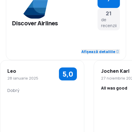
21
de
Discover Airlines
recenzii
4,5
Personal
Afișează detaliile
4,4
Punctualitate
Leo
Jochen Karl
5,0
4,0
Rețeaua de conexiuni
28 ianuarie 2025
27 noiembrie 20
All was good
3,9
Prețul biletelor
Dobrý
4,3
Confort în timpul călătoriei
4,4
Transportul bagajelor