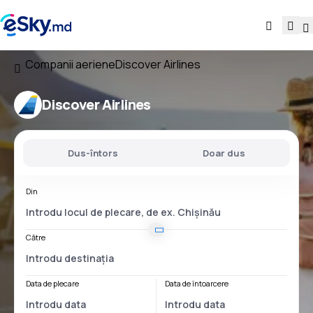
Companii aeriene
Discover Airlines
Discover Airlines
Dus-întors
Doar dus
Din
Către
Data de plecare
Data de întoarcere