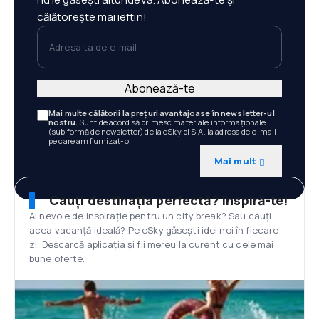
călătorește mai ieftin!
Adresa ta de e-mail
Abonează-te
Mai multe călătorii la prețuri avantajoase în newsletter-ul
nostru.
Sunt de acord să primesc materiale informaționale
(sub formă de newsletter) de la eSky.pl S.A. la adresa de e-mail
pe care am furnizat-o.
Mai mult
Cauți destinația perfectă? Inspiră-te!
Ai nevoie de inspirație pentru un city break? Sau cauți
acea vacanță ideală? Pe eSky găsești idei noi în fiecare
zi. Descarcă aplicația și fii mereu la curent cu cele mai
bune oferte.