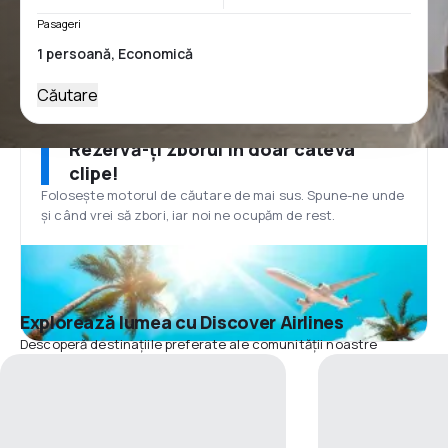
Pasageri
Căutare
Rezervă-ți zborul în doar câteva
clipe!
Folosește motorul de căutare de mai sus. Spune-ne unde
și când vrei să zbori, iar noi ne ocupăm de rest.
Explorează lumea cu Discover Airlines
Descoperă destinațiile preferate ale comunității noastre