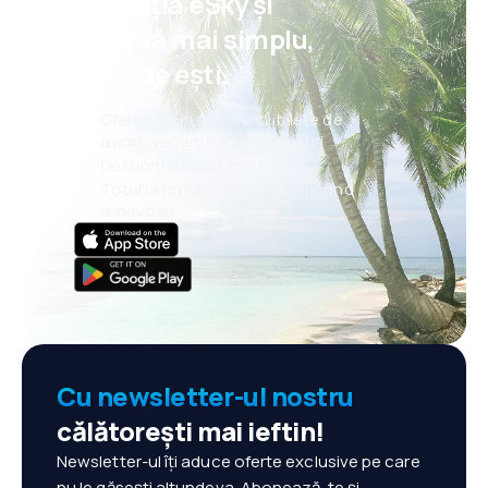
aplicația eSky și
rezervă mai simplu,
oriunde ești.
Oferte noi în fiecare zi: bilete de
avion, vacanțe, city break-uri
Gestionezi totul mai ușor
Totul la un click distanță, oricând
ai nevoie!
Cu newsletter-ul nostru
călătorești mai ieftin!
Newsletter-ul îți aduce oferte exclusive pe care
nu le găsești altundeva. Abonează-te și