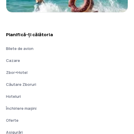
Planifică-ți călătoria
Bilete de avion
Cazare
Zbor+Hotel
Căutare Zboruri
Hoteluri
Închiriere mașini
Oferte
Asigurări