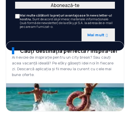
Abonează-te
Mai multe călătorii la prețuri avantajoase în newsletter-ul
nostru.
Sunt de acord să primesc materiale informaționale
(sub formă de newsletter) de la eSky.pl S.A. la adresa de e-mail
pe care am furnizat-o.
Mai mult
Cauți destinația perfectă? Inspiră-te!
Ai nevoie de inspirație pentru un city break? Sau cauți
acea vacanță ideală? Pe eSky găsești idei noi în fiecare
zi. Descarcă aplicația și fii mereu la curent cu cele mai
bune oferte.