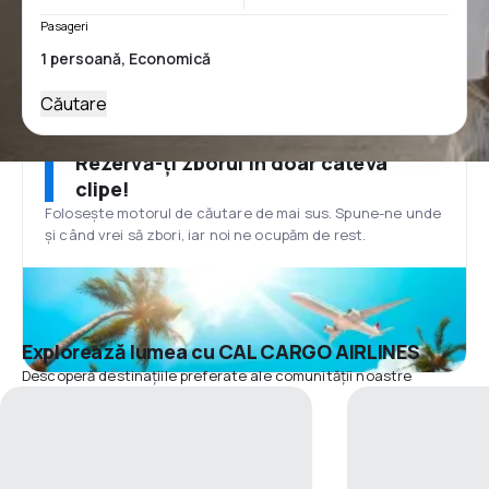
Pasageri
Căutare
Rezervă-ți zborul în doar câteva
clipe!
Folosește motorul de căutare de mai sus. Spune-ne unde
și când vrei să zbori, iar noi ne ocupăm de rest.
Explorează lumea cu CAL CARGO AIRLINES
Descoperă destinațiile preferate ale comunității noastre