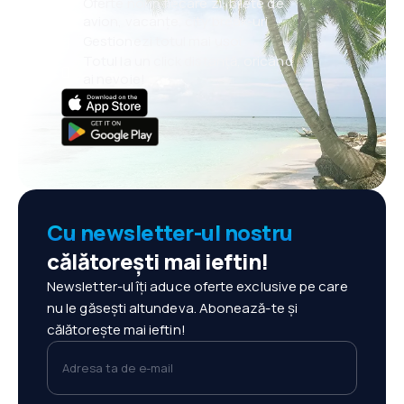
Oferte noi în fiecare zi: bilete de
avion, vacanțe, city break-uri
Gestionezi totul mai ușor
Totul la un click distanță, oricând
ai nevoie!
Cu newsletter-ul nostru
călătorești mai ieftin!
Newsletter-ul îți aduce oferte exclusive pe care
nu le găsești altundeva. Abonează-te și
călătorește mai ieftin!
Adresa ta de e-mail