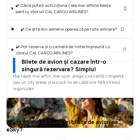
✔️ Când puteți achiziționa cele mai ieftine bilete
pentru zboruri CAL CARGO AIRLINES?
✔️ Ce alte linii aeriene operează pe rute similare?
✔️ Pot rezerva și o cameră de hotel împreună cu
zborul CAL CARGO AIRLINES?
Bilete de avion și cazare într-o
singură rezervare? Simplu!
Mai rapid, mai ieftin, mai ușor: alege o vacanță completă
sau un city break și bucură-te de călătorie fără stresul
organizării.
De ce merită să cumperi bilete de avion pe
eSky?