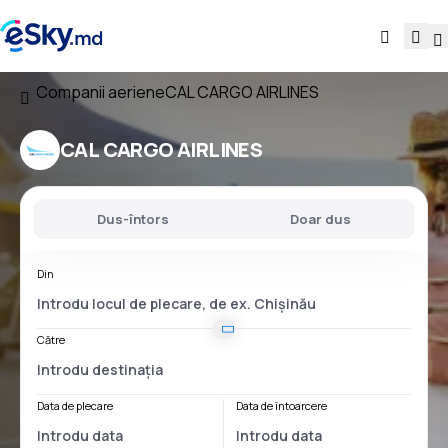
Companii aeriene
CAL CARGO AIRLINES
CAL CARGO AIRLINES
Dus-întors
Doar dus
Din
Către
Data de plecare
Data de întoarcere