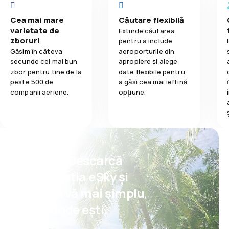
Cea mai mare
Căutare flexibilă
varietate de
Extinde căutarea
zboruri
pentru a include
Găsim în câteva
aeroporturile din
secunde cel mai bun
apropiere și alege
zbor pentru tine de la
date flexibile pentru
peste 500 de
a găsi cea mai ieftină
companii aeriene.
opțiune.
Psst! Descarcă
aplicația eSky și
rezervă mai simplu,
oriunde ești.