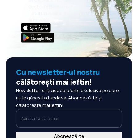
Gestionezi totul mai ușor
Totul la un click distanță, oricând
ai nevoie!
Cu newsletter-ul nostru
călătorești mai ieftin!
Newsletter-ul îți aduce oferte exclusive pe care
nu le găsești altundeva. Abonează-te și
călătorește mai ieftin!
Adresa ta de e-mail
Abonează-te