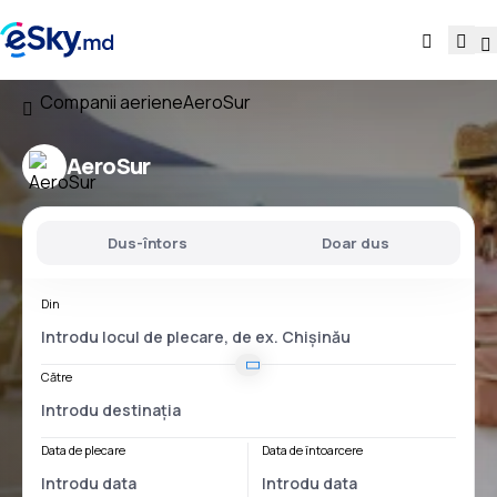
Companii aeriene
AeroSur
AeroSur
Dus-întors
Doar dus
Din
Către
Data de plecare
Data de întoarcere