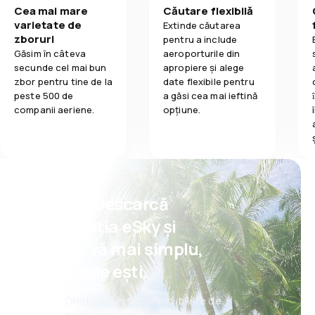
Cea mai mare
Căutare flexibilă
varietate de
Extinde căutarea
zboruri
pentru a include
Găsim în câteva
aeroporturile din
secunde cel mai bun
apropiere și alege
zbor pentru tine de la
date flexibile pentru
peste 500 de
a găsi cea mai ieftină
companii aeriene.
opțiune.
Psst! Descarcă
aplicația eSky și
rezervă mai simplu,
oriunde ești.
Oferte noi în fiecare zi: bilete de
avion, vacanțe, city break-uri