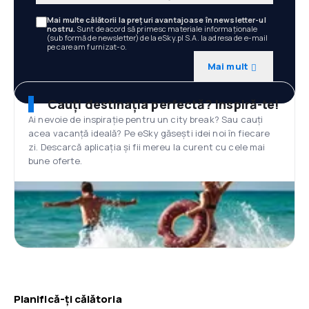
Mai multe călătorii la prețuri avantajoase în newsletter-ul
nostru.
Sunt de acord să primesc materiale informaționale
(sub formă de newsletter) de la eSky.pl S.A. la adresa de e-mail
pe care am furnizat-o.
Mai mult
Cauți destinația perfectă? Inspiră-te!
Ai nevoie de inspirație pentru un city break? Sau cauți
acea vacanță ideală? Pe eSky găsești idei noi în fiecare
zi. Descarcă aplicația și fii mereu la curent cu cele mai
bune oferte.
Planifică-ți călătoria