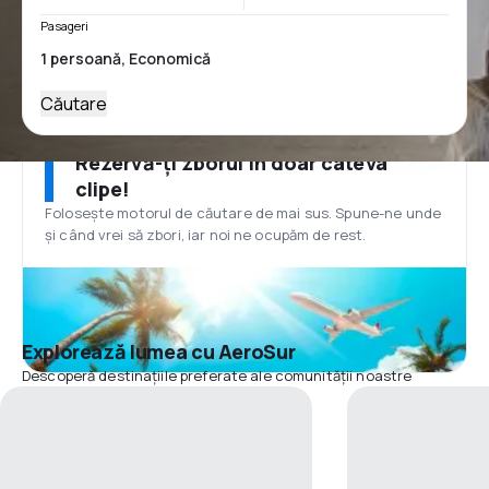
Pasageri
Căutare
Rezervă-ți zborul în doar câteva
clipe!
Folosește motorul de căutare de mai sus. Spune-ne unde
și când vrei să zbori, iar noi ne ocupăm de rest.
Explorează lumea cu AeroSur
Descoperă destinațiile preferate ale comunității noastre