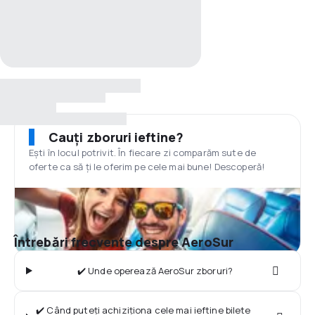
Cauți zboruri ieftine?
Ești în locul potrivit. În fiecare zi comparăm sute de
oferte ca să ți le oferim pe cele mai bune! Descoperă!
Întrebări frecvente despre AeroSur
✔️ Unde operează AeroSur zboruri?
✔️ Când puteți achiziționa cele mai ieftine bilete