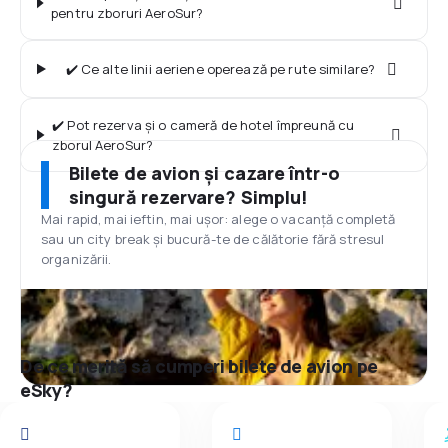
pentru zboruri AeroSur?
✔️ Ce alte linii aeriene operează pe rute similare?
✔️ Pot rezerva și o cameră de hotel împreună cu
zborul AeroSur?
Bilete de avion și cazare într-o
singură rezervare? Simplu!
Mai rapid, mai ieftin, mai ușor: alege o vacanță completă
sau un city break și bucură-te de călătorie fără stresul
organizării.
De ce merită să cumperi bilete de avion pe
eSky?