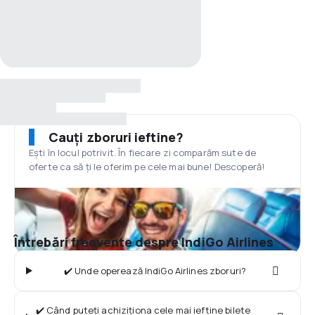
Cauți zboruri ieftine?
Ești în locul potrivit. În fiecare zi comparăm sute de
oferte ca să ți le oferim pe cele mai bune! Descoperă!
Întrebări frecvente despre IndiGo Airlines
✔️ Unde operează IndiGo Airlines zboruri?
✔️ Când puteți achiziționa cele mai ieftine bilete