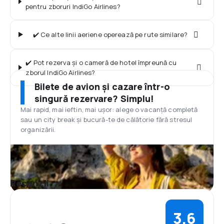
pentru zboruri IndiGo Airlines?
✔️ Ce alte linii aeriene operează pe rute similare?
✔️ Pot rezerva și o cameră de hotel împreună cu
zborul IndiGo Airlines?
Bilete de avion și cazare într-o
singură rezervare? Simplu!
Mai rapid, mai ieftin, mai ușor: alege o vacanță completă
sau un city break și bucură-te de călătorie fără stresul
organizării.
Recenzii
3,6