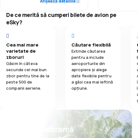
Confort în tim
Afișează detaliile
2,4
Mâncare
1,0
Rețeaua de conexiuni
De ce merită să cumperi bilete de avion pe
eSky?
2,0
Prețul biletelor
1,0
Confort în timpul călătoriei
Cea mai mare
Căutare flexibilă
varietate de
Extinde căutarea
2,0
zboruri
Transportul bagajelor
pentru a include
Găsim în câteva
aeroporturile din
secunde cel mai bun
apropiere și alege
1,0
Mâncare
zbor pentru tine de la
date flexibile pentru
peste 500 de
a găsi cea mai ieftină
companii aeriene.
opțiune.
Psst! Descarcă