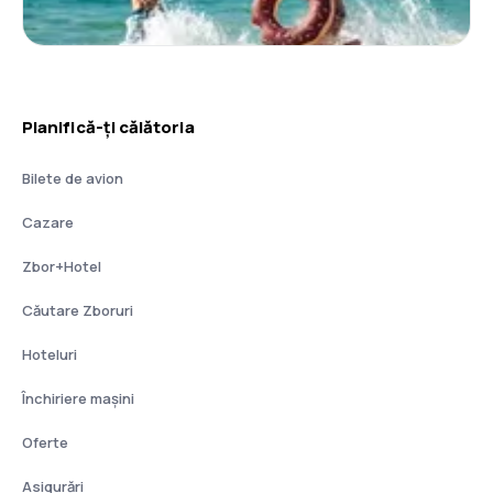
Planifică-ți călătoria
Bilete de avion
Cazare
Zbor+Hotel
Căutare Zboruri
Hoteluri
Închiriere mașini
Oferte
Asigurări