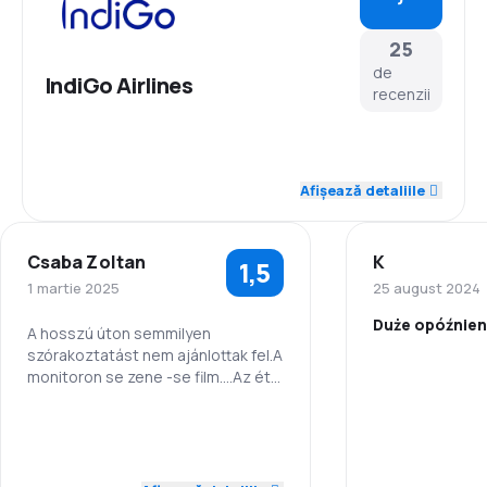
25
de
IndiGo Airlines
recenzii
4,0
Personal
Afișează detaliile
4,1
Punctualitate
Csaba Zoltan
K
1,5
3,9
Rețeaua de conexiuni
1 martie 2025
25 august 2024
Duże opóźnien
3,5
Prețul biletelor
A hosszú úton semmilyen
szórakoztatást nem ajánlottak fel.A
monitoron se zene -se film....Az étel
Punctualitate
3,6
Confort în timpul călătoriei
rossz volt...Ital egyszer volt.
2,0
Personal
Prețul biletelo
3,4
Transportul bagajelor
2,0
Punctualitate