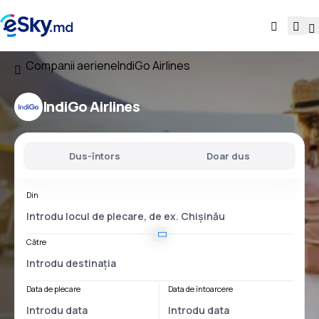
Companii aeriene
IndiGo Airlines
IndiGo Airlines
Dus-întors
Doar dus
Din
Către
Data de plecare
Data de întoarcere