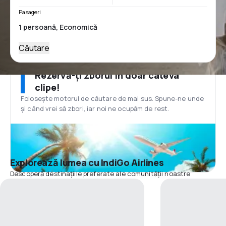
Pasageri
Căutare
Rezervă-ți zborul în doar câteva
clipe!
Folosește motorul de căutare de mai sus. Spune-ne unde
și când vrei să zbori, iar noi ne ocupăm de rest.
Explorează lumea cu IndiGo Airlines
Descoperă destinațiile preferate ale comunității noastre