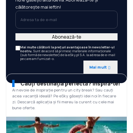
călătorește mai ieftin!
Adresa ta de e-mail
Abonează-te
Mai multe călătorii la prețuri avantajoase în newsletter-ul
nostru.
Sunt de acord să primesc materiale informaționale
(sub formă de newsletter) de la eSky.pl S.A. la adresa de e-mail
pe care am furnizat-o.
Mai mult
Cauți destinația perfectă? Inspiră-te!
Ai nevoie de inspirație pentru un city break? Sau cauți
acea vacanță ideală? Pe eSky găsești idei noi în fiecare
zi. Descarcă aplicația și fii mereu la curent cu cele mai
bune oferte.