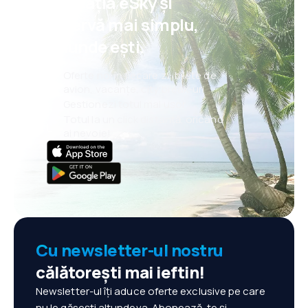
aplicația eSky și
rezervă mai simplu,
oriunde ești.
Oferte noi în fiecare zi: bilete de
avion, vacanțe, city break-uri
Gestionezi totul mai ușor
Totul la un click distanță, oricând
ai nevoie!
Cu newsletter-ul nostru
călătorești mai ieftin!
Newsletter-ul îți aduce oferte exclusive pe care
nu le găsești altundeva. Abonează-te și