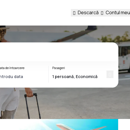
Descarcă
Contul meu
ata de întoarcere
Pasageri