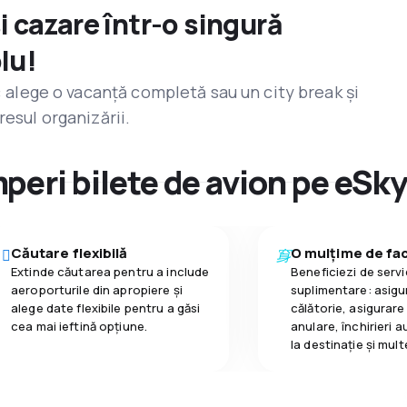
și cazare într-o singură
lu!
r: alege o vacanță completă sau un city break și
resul organizării.
peri bilete de avion pe eSk
Căutare flexibilă
O mulțime de faci
Extinde căutarea pentru a include
Beneficiezi de servic
aeroporturile din apropiere și
suplimentare: asigu
alege date flexibile pentru a găsi
călătorie, asigurare
cea mai ieftină opțiune.
anulare, închirieri a
la destinaţie și mult