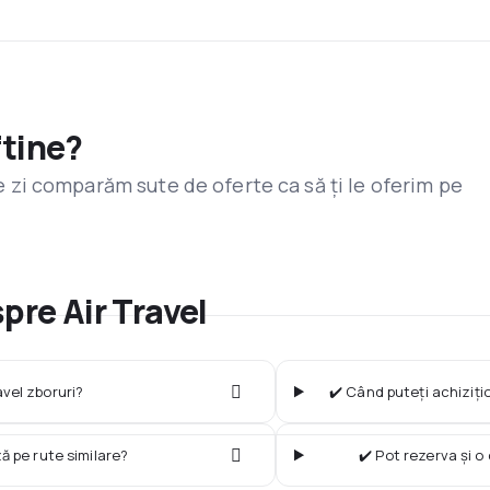
ftine?
are zi comparăm sute de oferte ca să ți le oferim pe
pre Air Travel
avel zboruri?
✔️ Când puteți achizițio
ză pe rute similare?
✔️ Pot rezerva și o