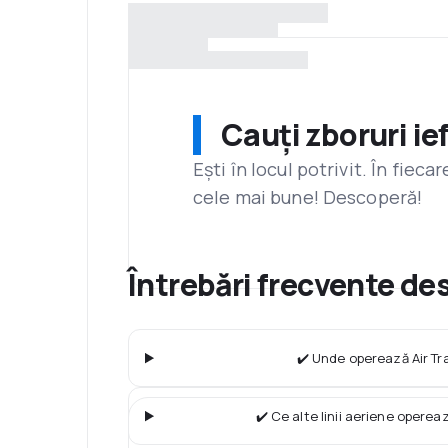
Cauți zboruri ie
Ești în locul potrivit. În fiec
cele mai bune! Descoperă!
Întrebări frecvente des
✔️ Unde operează Air Tr
✔️ Ce alte linii aeriene operea