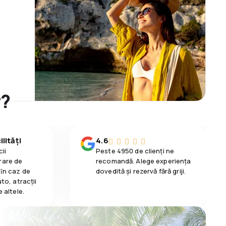
y?
lități
4.6
ii
Peste 4950 de clienți ne
rare de
recomandă. Alege experiența
 ȋn caz de
dovedită și rezervă fără griji.
uto, atracții
e altele.