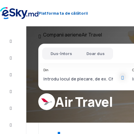
Platforma ta de călătorii
Companii aeriene
Air Travel
Zbor+Hotel
Dus-întors
Doar dus
Bilete
de
avion
Din
C
Cazare
Oferte
Air Travel
Finalizează
călătoria
Inspiraţie şi
recomandări