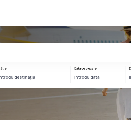
ătre
Data de plecare
D