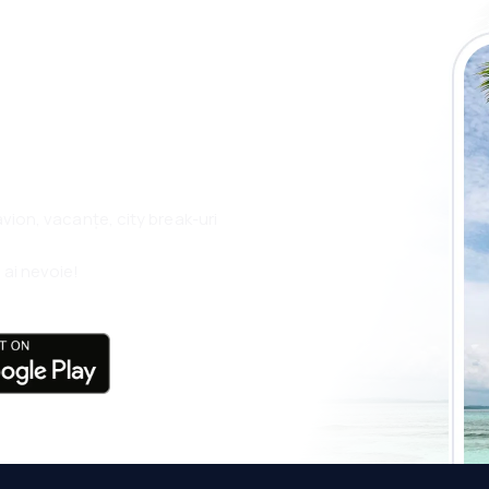
plicația eSky și
plu, oriunde
 avion, vacanțe, city break-uri
 ai nevoie!