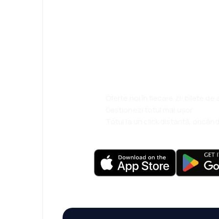
Psst! Descarcă a
rezervă mai sim
ești.
Oferte noi în fiecare zi: bilete de
Gestionezi totul mai ușor
Totul la un click distanță, oricând