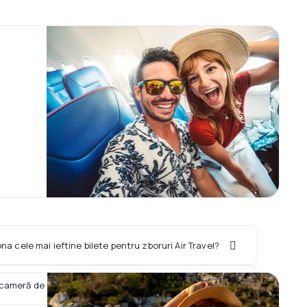
na cele mai ieftine bilete pentru zboruri Air Travel?
 cameră de hotel împreună cu zborul Air Travel?