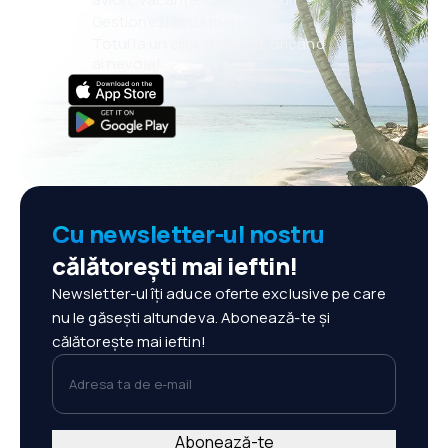
Gestionezi totul mai ușor
Totul la un click distanță, oricând
ai nevoie!
Cu newsletter-ul nostru
călătorești mai ieftin!
Newsletter-ul îți aduce oferte exclusive pe care
nu le găsești altundeva. Abonează-te și
călătorește mai ieftin!
Adresa ta de e-mail
Abonează-te