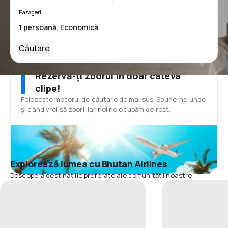
Pasageri
Căutare
Rezervă-ți zborul în doar câteva
clipe!
Folosește motorul de căutare de mai sus. Spune-ne unde
și când vrei să zbori, iar noi ne ocupăm de rest.
Explorează lumea cu Bhutan Airlines
Descoperă destinațiile preferate ale comunității noastre