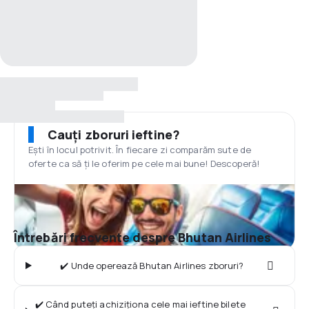
Cauți zboruri ieftine?
Ești în locul potrivit. În fiecare zi comparăm sute de
oferte ca să ți le oferim pe cele mai bune! Descoperă!
Întrebări frecvente despre Bhutan Airlines
✔️ Unde operează Bhutan Airlines zboruri?
✔️ Când puteți achiziționa cele mai ieftine bilete