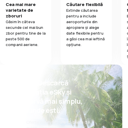
Cea mai mare
Căutare flexibilă
varietate de
Extinde căutarea
zboruri
pentru a include
Găsim în câteva
aeroporturile din
secunde cel mai bun
apropiere și alege
zbor pentru tine de la
date flexibile pentru
peste 500 de
a găsi cea mai ieftină
companii aeriene.
opțiune.
Psst! Descarcă
aplicația eSky și
rezervă mai simplu,
oriunde ești.
Oferte noi în fiecare zi: bilete de
avion, vacanțe, city break-uri