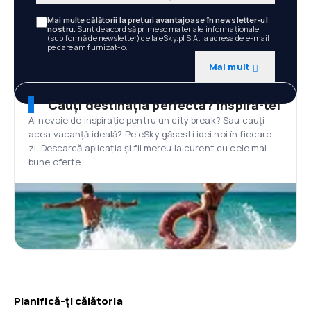
Mai multe călătorii la prețuri avantajoase în newsletter-ul
nostru.
Sunt de acord să primesc materiale informaționale
(sub formă de newsletter) de la eSky.pl S.A. la adresa de e-mail
pe care am furnizat-o.
Mai mult
Cauți destinația perfectă? Inspiră-te!
Ai nevoie de inspirație pentru un city break? Sau cauți
acea vacanță ideală? Pe eSky găsești idei noi în fiecare
zi. Descarcă aplicația și fii mereu la curent cu cele mai
bune oferte.
Planifică-ți călătoria