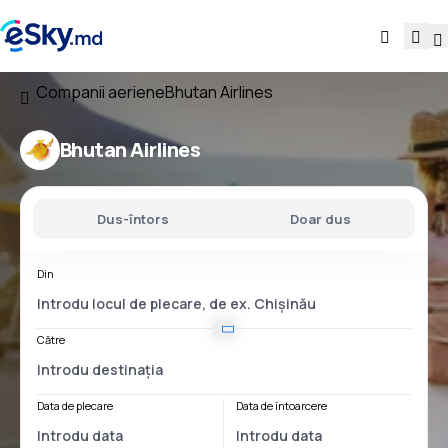
Companii aeriene
Bhutan Airlines
Bhutan Airlines
Dus-întors
Doar dus
Din
Către
Data de plecare
Data de întoarcere