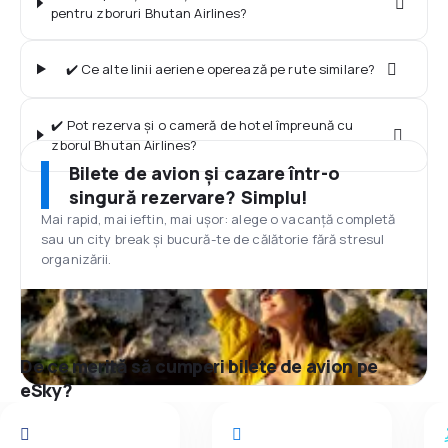
pentru zboruri Bhutan Airlines?
✔️ Ce alte linii aeriene operează pe rute similare?
✔️ Pot rezerva și o cameră de hotel împreună cu
zborul Bhutan Airlines?
Bilete de avion și cazare într-o
singură rezervare? Simplu!
Mai rapid, mai ieftin, mai ușor: alege o vacanță completă
sau un city break și bucură-te de călătorie fără stresul
organizării.
De ce merită să cumperi bilete de avion pe
eSky?