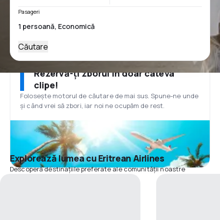
Pasageri
Căutare
Rezervă-ți zborul în doar câteva
clipe!
Folosește motorul de căutare de mai sus. Spune-ne unde
și când vrei să zbori, iar noi ne ocupăm de rest.
Explorează lumea cu Eritrean Airlines
Descoperă destinațiile preferate ale comunității noastre