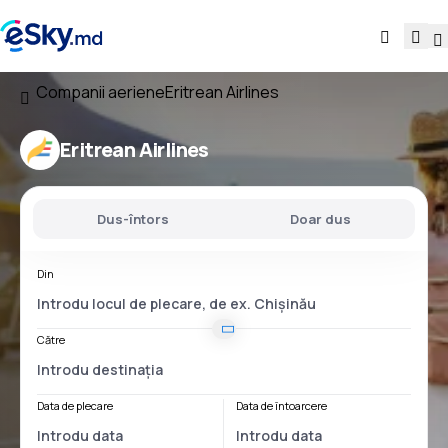
Companii aeriene
Eritrean Airlines
Eritrean Airlines
Dus-întors
Doar dus
Din
Către
Data de plecare
Data de întoarcere