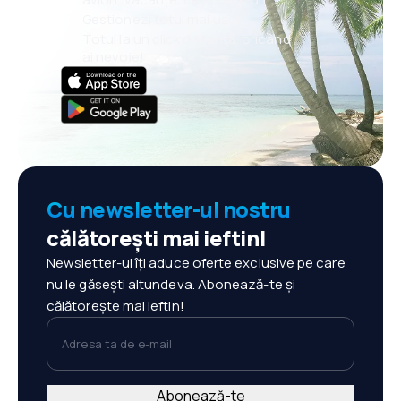
Gestionezi totul mai ușor
Totul la un click distanță, oricând
ai nevoie!
Cu newsletter-ul nostru
călătorești mai ieftin!
Newsletter-ul îți aduce oferte exclusive pe care
nu le găsești altundeva. Abonează-te și
călătorește mai ieftin!
Adresa ta de e-mail
Abonează-te