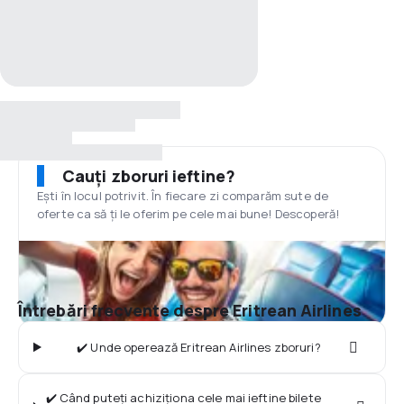
Cauți zboruri ieftine?
Ești în locul potrivit. În fiecare zi comparăm sute de
oferte ca să ți le oferim pe cele mai bune! Descoperă!
Întrebări frecvente despre Eritrean Airlines
✔️ Unde operează Eritrean Airlines zboruri?
✔️ Când puteți achiziționa cele mai ieftine bilete