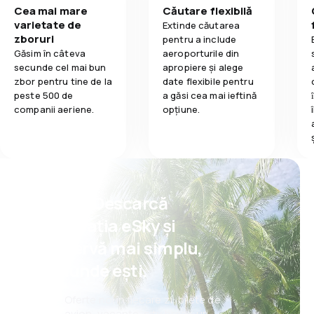
Cea mai mare
Căutare flexibilă
varietate de
Extinde căutarea
zboruri
pentru a include
Găsim în câteva
aeroporturile din
secunde cel mai bun
apropiere și alege
zbor pentru tine de la
date flexibile pentru
peste 500 de
a găsi cea mai ieftină
companii aeriene.
opțiune.
Psst! Descarcă
aplicația eSky și
rezervă mai simplu,
oriunde ești.
Oferte noi în fiecare zi: bilete de
avion, vacanțe, city break-uri