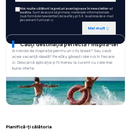
Mai multe călătorii la prețuri avantajoase în newsletter-ul
nostru.
Sunt de acord să primesc materiale informaționale
(sub formă de newsletter) de la eSky.pl S.A. la adresa de e-mail
pe care am furnizat-o.
Mai mult
Cauți destinația perfectă? Inspiră-te!
Ai nevoie de inspirație pentru un city break? Sau cauți
acea vacanță ideală? Pe eSky găsești idei noi în fiecare
zi. Descarcă aplicația și fii mereu la curent cu cele mai
bune oferte.
Planifică-ți călătoria