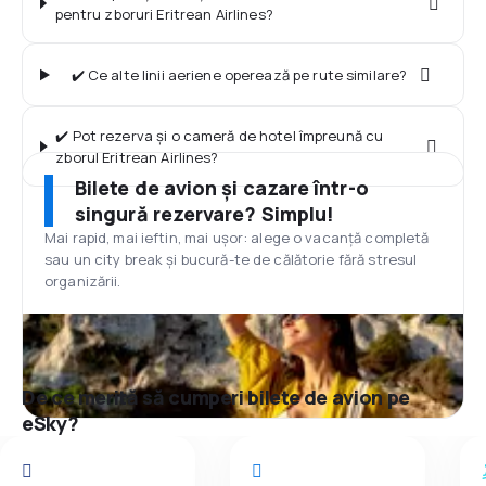
pentru zboruri Eritrean Airlines?
✔️ Ce alte linii aeriene operează pe rute similare?
✔️ Pot rezerva și o cameră de hotel împreună cu
zborul Eritrean Airlines?
Bilete de avion și cazare într-o
singură rezervare? Simplu!
Mai rapid, mai ieftin, mai ușor: alege o vacanță completă
sau un city break și bucură-te de călătorie fără stresul
organizării.
De ce merită să cumperi bilete de avion pe
eSky?