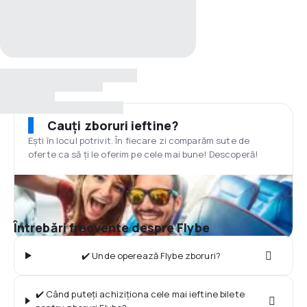
Cauți zboruri ieftine?
Ești în locul potrivit. În fiecare zi comparăm sute de
oferte ca să ți le oferim pe cele mai bune! Descoperă!
Întrebări frecvente despre Flybe
✔️ Unde operează Flybe zboruri?
✔️ Când puteți achiziționa cele mai ieftine bilete