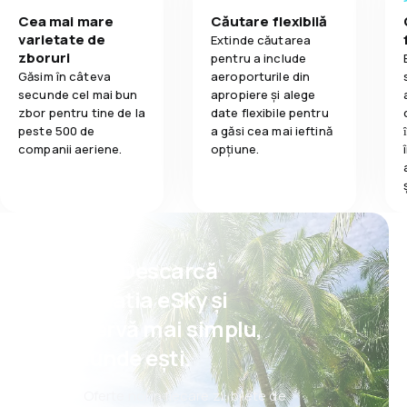
Cea mai mare
Căutare flexibilă
varietate de
Transportul b
Extinde căutarea
zboruri
pentru a include
Găsim în câteva
aeroporturile din
Mâncare
secunde cel mai bun
apropiere și alege
zbor pentru tine de la
date flexibile pentru
peste 500 de
a găsi cea mai ieftină
companii aeriene.
opțiune.
Psst! Descarcă
aplicația eSky și
rezervă mai simplu,
oriunde ești.
Oferte noi în fiecare zi: bilete de