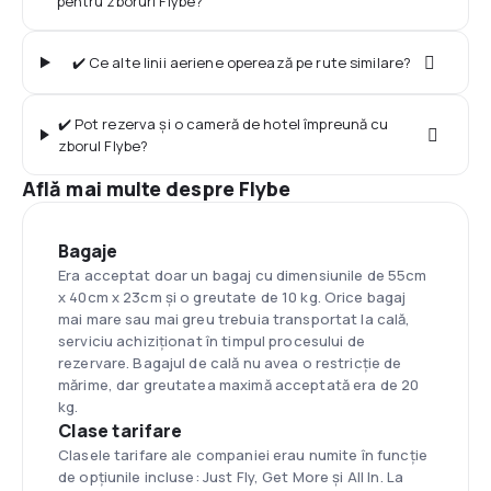
pentru zboruri Flybe?
✔️ Ce alte linii aeriene operează pe rute similare?
✔️ Pot rezerva și o cameră de hotel împreună cu
zborul Flybe?
Află mai multe despre Flybe
Bagaje
Era acceptat doar un bagaj cu dimensiunile de 55cm
x 40cm x 23cm și o greutate de 10 kg. Orice bagaj
mai mare sau mai greu trebuia transportat la cală,
serviciu achiziționat în timpul procesului de
rezervare. Bagajul de cală nu avea o restricție de
mărime, dar greutatea maximă acceptată era de 20
kg.
Clase tarifare
Clasele tarifare ale companiei erau numite în funcție
de opțiunile incluse: Just Fly, Get More și All In. La