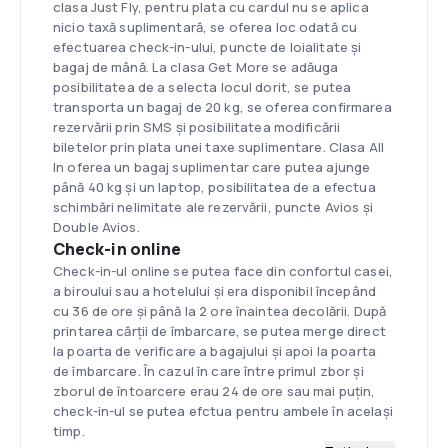
clasa Just Fly, pentru plata cu cardul nu se aplica
nicio taxă suplimentară, se oferea loc odată cu
efectuarea check-in-ului, puncte de loialitate și
bagaj de mână. La clasa Get More se adăuga
posibilitatea de a selecta locul dorit, se putea
transporta un bagaj de 20 kg, se oferea confirmarea
rezervării prin SMS şi posibilitatea modificării
biletelor prin plata unei taxe suplimentare. Clasa All
In oferea un bagaj suplimentar care putea ajunge
până 40 kg și un laptop, posibilitatea de a efectua
schimbări nelimitate ale rezervării, puncte Avios și
Double Avios.
Check-in online
Check-in-ul online se putea face din confortul casei,
a biroului sau a hotelului și era disponibil începând
cu 36 de ore și până la 2 ore înaintea decolării. După
printarea cărții de îmbarcare, se putea merge direct
la poarta de verificare a bagajului și apoi la poarta
de îmbarcare. În cazul în care între primul zbor și
zborul de întoarcere erau 24 de ore sau mai puțin,
check-in-ul se putea efctua pentru ambele în acelaşi
timp.