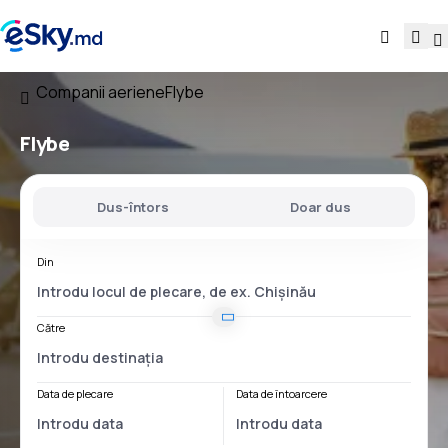
Companii aeriene
Flybe
Flybe
Dus-întors
Doar dus
Din
Către
Data de plecare
Data de întoarcere