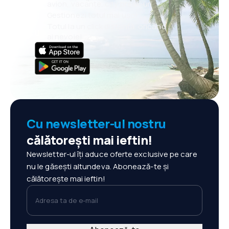
avion, vacanțe, city break-uri
Gestionezi totul mai ușor
Totul la un click distanță, oricând
ai nevoie!
Cu newsletter-ul nostru
călătorești mai ieftin!
Newsletter-ul îți aduce oferte exclusive pe care
nu le găsești altundeva. Abonează-te și
călătorește mai ieftin!
Adresa ta de e-mail