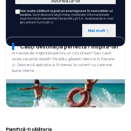
Abonează-te
Mai multe călătorii la prețuri avantajoase în newsletter-ul
nostru.
Sunt de acord să primesc materiale informaționale
(sub formă de newsletter) de la eSky.pl S.A. la adresa de e-mail
pe care am furnizat-o.
Mai mult
Cauți destinația perfectă? Inspiră-te!
Ai nevoie de inspirație pentru un city break? Sau cauți
acea vacanță ideală? Pe eSky găsești idei noi în fiecare
zi. Descarcă aplicația și fii mereu la curent cu cele mai
bune oferte.
Planifică-ți călătoria