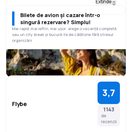
Flotă
Extinde
Flota companiei era alcătuită din aparate de tip
Bombardier Dash 8 Q400, Embraer E-175 și Embraer
Bilete de avion și cazare într-o
E-195, având în total 68 de astfel de aparate cu o
singură rezervare? Simplu!
vârstă medie de 9 ani.
Mai rapid, mai ieftin, mai ușor: alege o vacanță completă
Hub
sau un city break și bucură-te de călătorie fără stresul
Aeroportul principal era aeroportul internațional din
organizării.
Manchester. În 2014 era al treilea aeroport în
Regatul Unit în ceea ce privește numărul de pasageri
și al 22-lea cel mai aglomerat din Europa. Aeroportul
asigură zboruri către aproximativ 225 de destinații,
fiind primul și din acest punct de vedere. Acest
Recenzii
aeroport cuprinde trei terminale și este singurul
aeroport britanic care operează două piste de
lungime de aproape 3 km. Aeroportul acoperă o
3,7
suprafață de aproximativ 580 ha.
Mese
Flybe
Mesele disponibile pe parcursul zborurilor cu Flybe
1143
erau alcătuite din gustări, sandwich-uri și o varietate
de
de băuturi reci sau calde la prețuri competitive.
recenzii
Servicii opționale
Divertismentul la bord era asigurat de 600 ore de