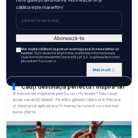
călătorește mai ieftin!
Adresa ta de e-mail
Abonează-te
Mai multe călătorii la prețuri avantajoase în newsletter-ul
nostru.
Sunt de acord să primesc materiale informaționale
(sub formă de newsletter) de la eSky.pl S.A. la adresa de e-mail
pe care am furnizat-o.
Mai mult
Cauți destinația perfectă? Inspiră-te!
Ai nevoie de inspirație pentru un city break? Sau cauți
acea vacanță ideală? Pe eSky găsești idei noi în fiecare
zi. Descarcă aplicația și fii mereu la curent cu cele mai
bune oferte.