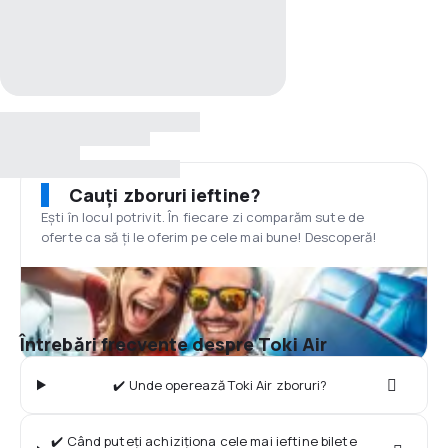
Cauți zboruri ieftine?
Ești în locul potrivit. În fiecare zi comparăm sute de
oferte ca să ți le oferim pe cele mai bune! Descoperă!
Întrebări frecvente despre Toki Air
✔️ Unde operează Toki Air zboruri?
✔️ Când puteți achiziționa cele mai ieftine bilete