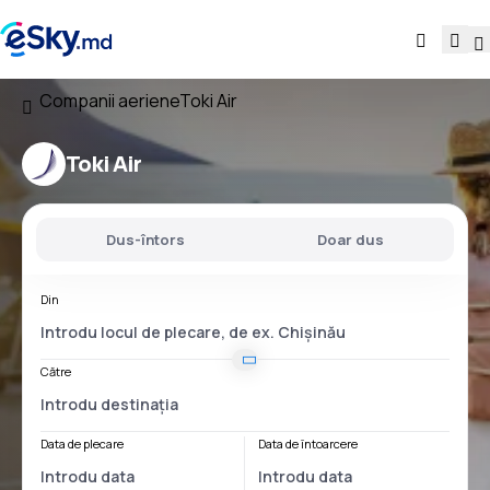
Companii aeriene
Toki Air
Toki Air
Dus-întors
Doar dus
Din
Către
Data de plecare
Data de întoarcere