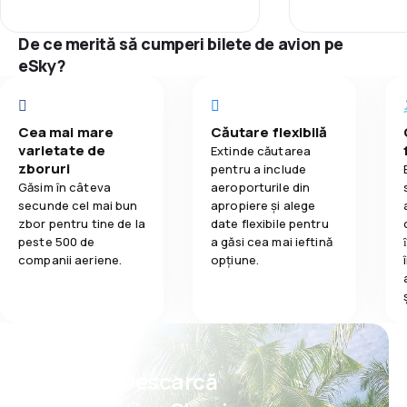
3,5
Mâncare
Rețeaua de c
De ce merită să cumperi bilete de avion pe
eSky?
Prețul biletelo
Confort în tim
Cea mai mare
Căutare flexibilă
varietate de
Extinde căutarea
zboruri
Transportul b
pentru a include
Găsim în câteva
aeroporturile din
secunde cel mai bun
apropiere și alege
Mâncare
zbor pentru tine de la
date flexibile pentru
peste 500 de
a găsi cea mai ieftină
companii aeriene.
opțiune.
Psst! Descarcă