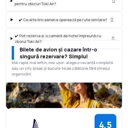
pentru zboruri Toki Air?
✔️ Ce alte linii aeriene operează pe rute similare?
✔️ Pot rezerva și o cameră de hotel împreună cu
zborul Toki Air?
Bilete de avion și cazare într-o
singură rezervare? Simplu!
Mai rapid, mai ieftin, mai ușor: alege o vacanță completă
sau un city break și bucură-te de călătorie fără stresul
organizării.
Recenzii
4,5