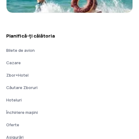
Planifică-ți călătoria
Bilete de avion
Cazare
Zbor+Hotel
Căutare Zboruri
Hoteluri
Închiriere mașini
Oferte
Asigurări