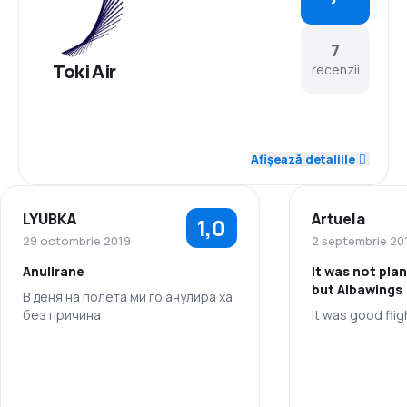
7
Toki Air
recenzii
5,0
Personal
Afișează detaliile
5,0
Punctualitate
LYUBKA
Artuela
1,0
5,0
Rețeaua de conexiuni
29 octombrie 2019
2 septembrie 20
Anulirane
It was not pla
5,0
Prețul biletelor
but Albawings
В деня на полета ми го анулира ха
без причина
It was good flig
4,5
Confort în timpul călătoriei
Personal
4,3
Transportul bagajelor
Punctualitate