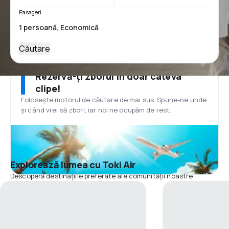
Pasageri
Căutare
Rezervă-ți zborul în doar câteva
clipe!
Folosește motorul de căutare de mai sus. Spune-ne unde
și când vrei să zbori, iar noi ne ocupăm de rest.
Explorează lumea cu Toki Air
Descoperă destinațiile preferate ale comunității noastre