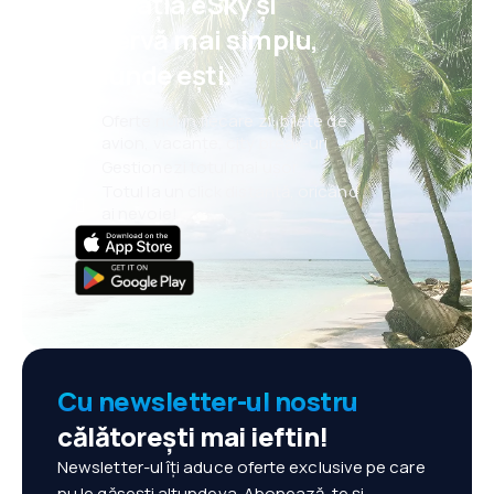
aplicația eSky și
rezervă mai simplu,
oriunde ești.
Oferte noi în fiecare zi: bilete de
avion, vacanțe, city break-uri
Gestionezi totul mai ușor
Totul la un click distanță, oricând
ai nevoie!
Cu newsletter-ul nostru
călătorești mai ieftin!
Newsletter-ul îți aduce oferte exclusive pe care
nu le găsești altundeva. Abonează-te și