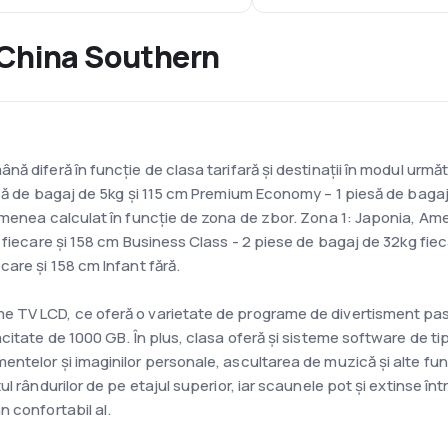
 China Southern
 diferă în funcție de clasa tarifară și destinații în modul următ
esă de bagaj de 5kg și 115 cm Premium Economy – 1 piesă de baga
menea calculat în funcție de zona de zbor. Zona 1: Japonia, Amer
g fiecare și 158 cm Business Class - 2 piese de bagaj de 32kg f
are și 158 cm Infant fără.
TV LCD, ce oferă o varietate de programe de divertisment pasager
citate de 1000 GB. În plus, clasa oferă și sisteme software de tip
telor și imaginilor personale, ascultarea de muzică și alte funcți
ul rândurilor de pe etajul superior, iar scaunele pot și extinse 
 confortabil al.