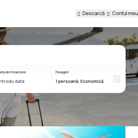
Descarcă
Contul meu
ata de întoarcere
Pasageri