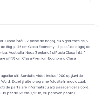
or: Clasa Întâi – 2 piese de bagaj, cu o greutate de 5
j de 5kg și 115 cm Clasa Economy – 1 piesă de bagaj de
ica, Australia, Noua Zeelandă și Rusia Clasa Întâi/
iecare și 158 cm Clasa Premium Economy/ Clasa
ilor săi. Serviciile video includ 1200 opțiuni de
 Word, Excel și alte programe folosite în mod uzual.
i de partajare informații cu alți pasageri de la bord.
într-un pat de 62 cm/1,95 m, cu paravan pentru