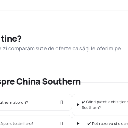
ftine?
are zi comparăm sute de oferte ca să ți le oferim pe
espre China Southern
✔️ Când puteți achiziționa
uthern zboruri?
Southern?
ză pe rute similare?
✔️ Pot rezerva și o c