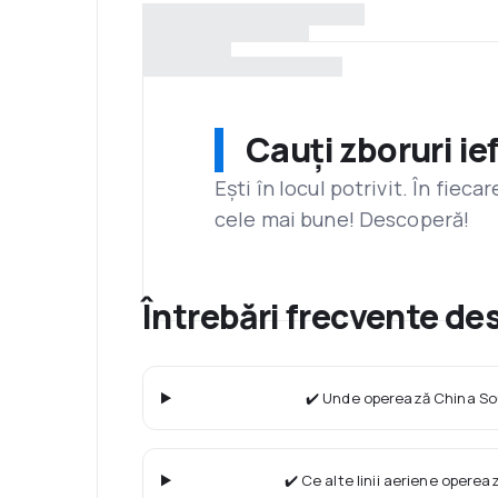
Cauți zboruri ie
Ești în locul potrivit. În fiec
cele mai bune! Descoperă!
Întrebări frecvente d
✔️ Unde operează China So
✔️ Ce alte linii aeriene operea