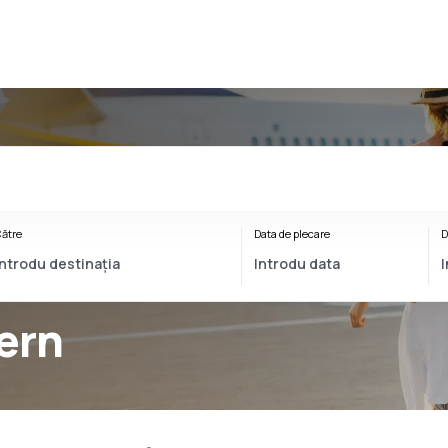
ătre
Data de plecare
D
ern