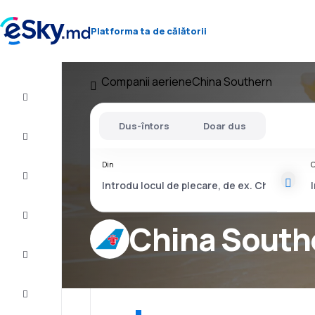
Platforma ta de călătorii
Companii aeriene
China Southern
Zbor+Hotel
Dus-întors
Doar dus
Bilete
de
avion
Din
C
Cazare
Oferte
China South
Finalizează
călătoria
Inspiraţie şi
recomandări