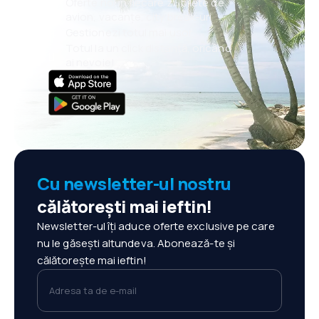
Oferte noi în fiecare zi: bilete de
avion, vacanțe, city break-uri
Gestionezi totul mai ușor
Totul la un click distanță, oricând
ai nevoie!
Cu newsletter-ul nostru
călătorești mai ieftin!
Newsletter-ul îți aduce oferte exclusive pe care
nu le găsești altundeva. Abonează-te și
călătorește mai ieftin!
Adresa ta de e-mail