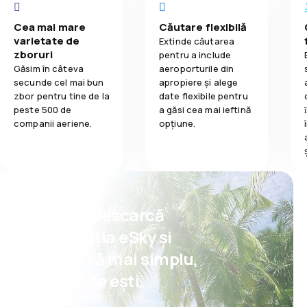
Cea mai mare
Căutare flexibilă
varietate de
Extinde căutarea
zboruri
pentru a include
Găsim în câteva
aeroporturile din
secunde cel mai bun
apropiere și alege
zbor pentru tine de la
date flexibile pentru
peste 500 de
a găsi cea mai ieftină
companii aeriene.
opțiune.
Psst! Descarcă
aplicația eSky și
rezervă mai simplu,
oriunde ești.