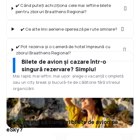
✔️ Când puteți achiziționa cele mai ieftine bilete
pentru zboruri Braathens Regional?
✔️ Ce alte linii aeriene operează pe rute similare?
✔️ Pot rezerva și o cameră de hotel împreună cu
zborul Braathens Regional?
Bilete de avion și cazare într-o
singură rezervare? Simplu!
Mai rapid, mai ieftin, mai ușor: alege o vacanță completă
sau un city break și bucură-te de călătorie fără stresul
organizării.
De ce merită să cumperi bilete de avion pe
eSky?