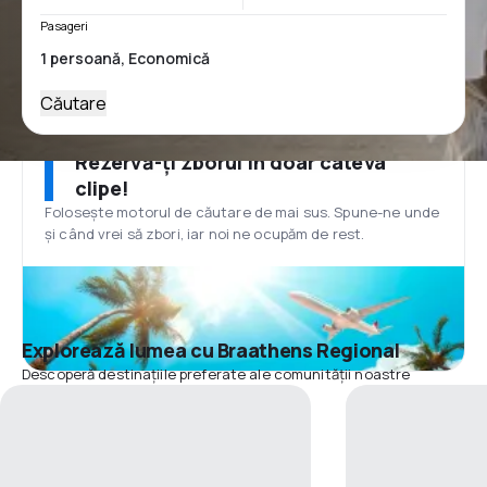
Pasageri
Căutare
Rezervă-ți zborul în doar câteva
clipe!
Folosește motorul de căutare de mai sus. Spune-ne unde
și când vrei să zbori, iar noi ne ocupăm de rest.
Explorează lumea cu Braathens Regional
Descoperă destinațiile preferate ale comunității noastre