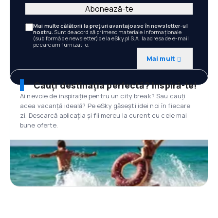
Abonează-te
Mai multe călătorii la prețuri avantajoase în newsletter-ul
nostru.
Sunt de acord să primesc materiale informaționale
(sub formă de newsletter) de la eSky.pl S.A. la adresa de e-mail
pe care am furnizat-o.
Mai mult
Cauți destinația perfectă? Inspiră-te!
Ai nevoie de inspirație pentru un city break? Sau cauți
acea vacanță ideală? Pe eSky găsești idei noi în fiecare
zi. Descarcă aplicația și fii mereu la curent cu cele mai
bune oferte.