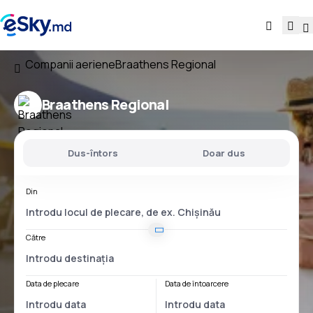
Companii aeriene
Braathens Regional
Braathens Regional
Dus-întors
Doar dus
Din
Către
Data de plecare
Data de întoarcere