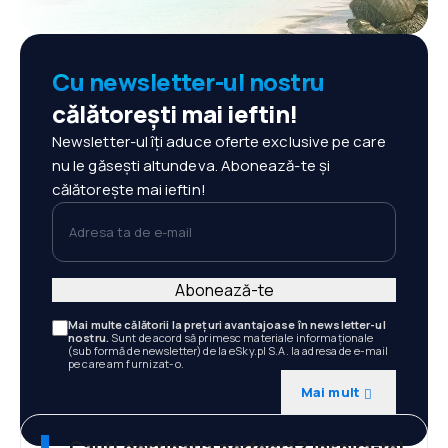
Cu newsletter-ul nostru
călătorești mai ieftin!
Newsletter-ul îți aduce oferte exclusive pe care
nu le găsești altundeva. Abonează-te și
călătorește mai ieftin!
Adresa ta de e-mail
Abonează-te
Mai multe călătorii la prețuri avantajoase în newsletter-ul
nostru.
Sunt de acord să primesc materiale informaționale
(sub formă de newsletter) de la eSky.pl S.A. la adresa de e-mail
pe care am furnizat-o.
Mai mult
Cauți destinația perfectă? Inspiră-te!