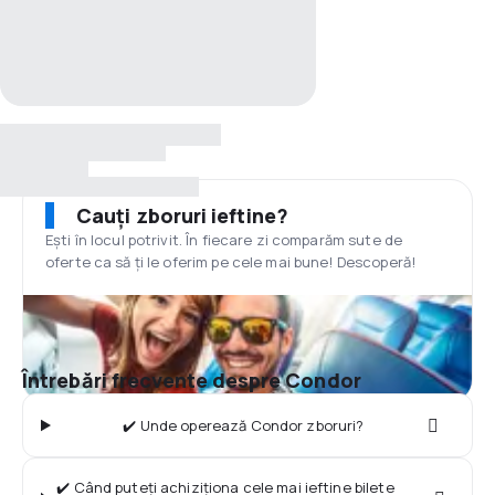
Cauți zboruri ieftine?
Ești în locul potrivit. În fiecare zi comparăm sute de
oferte ca să ți le oferim pe cele mai bune! Descoperă!
Întrebări frecvente despre Condor
✔️ Unde operează Condor zboruri?
✔️ Când puteți achiziționa cele mai ieftine bilete