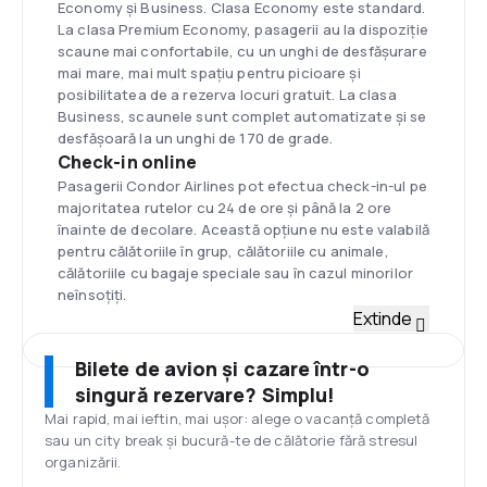
Economy și Business. Clasa Economy este standard.
La clasa Premium Economy, pasagerii au la dispoziție
scaune mai confortabile, cu un unghi de desfăşurare
mai mare, mai mult spațiu pentru picioare și
posibilitatea de a rezerva locuri gratuit. La clasa
Business, scaunele sunt complet automatizate și se
desfășoară la un unghi de 170 de grade.
Check-in online
Pasagerii Condor Airlines pot efectua check-in-ul pe
majoritatea rutelor cu 24 de ore şi până la 2 ore
înainte de decolare. Această opțiune nu este valabilă
pentru călătoriile în grup, călătoriile cu animale,
călătoriile cu bagaje speciale sau în cazul minorilor
neînsoțiți.
Flotă
Extinde
Flota Condor este formată din aeronave Airbus
A320-200, A321-200, Boeing 757-300, 767-300ER și
Bilete de avion și cazare într-o
Airbus A330neo.
singură rezervare? Simplu!
Călătoriile confortabile și ecologice pe distanțe
Mai rapid, mai ieftin, mai ușor: alege o vacanță completă
lungi sunt asigurate de 16 aeronave moderne Airbus
sau un city break și bucură-te de călătorie fără stresul
A330neo. Acestea sunt cele mai silențioase aparate
organizării.
din clasa lor, emițând cu 20% mai puțin CO2. Datorită