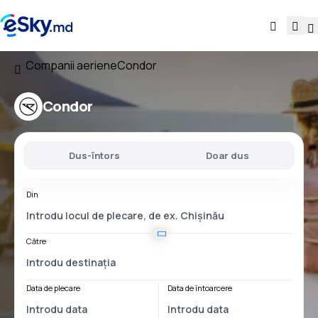
Companii aeriene
Condor
Condor
Dus-întors
Doar dus
Din
Către
Data de plecare
Data de întoarcere