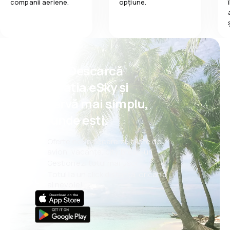
companii aeriene.
opțiune.
la clasa Economy pot alege dintre mai multe filme și
emisiuni TV populare, iar pentru o taxă mică vor avea
acces la oferta completă a serviciului Premium
Entertainment. Pentru conținutul audio și video pot
fi utilizate căști standard; la Business Class și
Premium Economy Class, acestea sunt disponibile
gratuit.
Psst! Descarcă
Compania aeriană oferă, de asemenea, posibilitatea
aplicația eSky și
de a utiliza programul de loialitate Mileage Plan.
rezervă mai simplu,
oriunde ești.
Oferte noi în fiecare zi: bilete de
avion, vacanțe, city break-uri
Gestionezi totul mai ușor
Totul la un click distanță, oricând
ai nevoie!