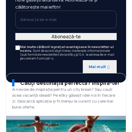
călătorește mai ieftin!
Adresa ta de e-mail
Abonează-te
Mai multe călătorii la prețuri avantajoase în newsletter-ul
nostru.
Sunt de acord să primesc materiale informaționale
(sub formă de newsletter) de la eSky.pl S.A. la adresa de e-mail
pe care am furnizat-o.
Mai mult
Cauți destinația perfectă? Inspiră-te!
Ai nevoie de inspirație pentru un city break? Sau cauți
acea vacanță ideală? Pe eSky găsești idei noi în fiecare
zi. Descarcă aplicația și fii mereu la curent cu cele mai
bune oferte.