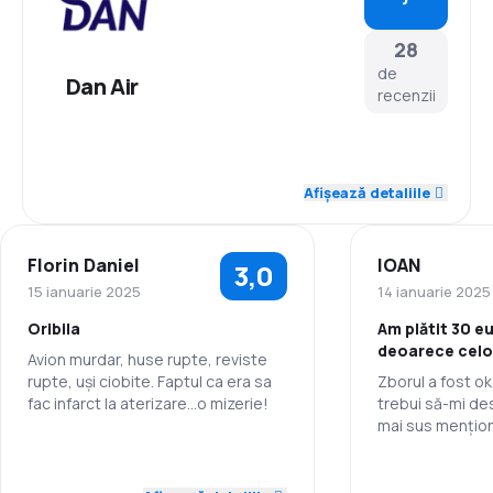
28
de
Dan Air
recenzii
4,7
Personal
Afișează detaliile
4,3
Punctualitate
Florin Daniel
IOAN
3,0
4,2
Rețeaua de conexiuni
15 ianuarie 2025
14 ianuarie 2025
Oribila
Am plătit 30 e
3,8
Prețul biletelor
deoarece celor
Avion murdar, huse rupte, reviste
au fost în star
rupte, uși ciobite. Faptul ca era sa
Zborul a fost ok
4,0
Confort în timpul călătoriei
toate că am a
fac infarct la aterizare...o mizerie!
trebui să-mi d
serviciu!!
mai sus mențion
4,7
Transportul bagajelor
4,0
Personal
Personal