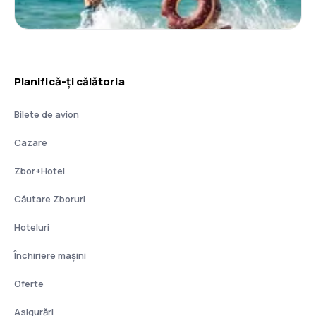
Planifică-ți călătoria
Bilete de avion
Cazare
Zbor+Hotel
Căutare Zboruri
Hoteluri
Închiriere mașini
Oferte
Asigurări