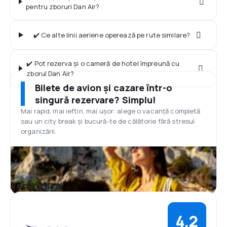
pentru zboruri Dan Air?
✔️ Ce alte linii aeriene operează pe rute similare?
✔️ Pot rezerva și o cameră de hotel împreună cu
zborul Dan Air?
Bilete de avion și cazare într-o
singură rezervare? Simplu!
Mai rapid, mai ieftin, mai ușor: alege o vacanță completă
sau un city break și bucură-te de călătorie fără stresul
organizării.
Recenzii
4,2