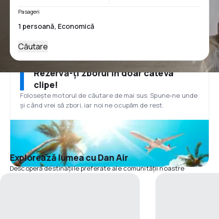
Pasageri
Căutare
Rezervă-ți zborul în doar câteva
clipe!
Folosește motorul de căutare de mai sus. Spune-ne unde
și când vrei să zbori, iar noi ne ocupăm de rest.
Explorează lumea cu Dan Air
Descoperă destinațiile preferate ale comunității noastre