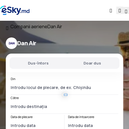
Companii aeriene
Dan Air
Dan Air
Dus-întors
Doar dus
Din
Către
Data de plecare
Data de întoarcere