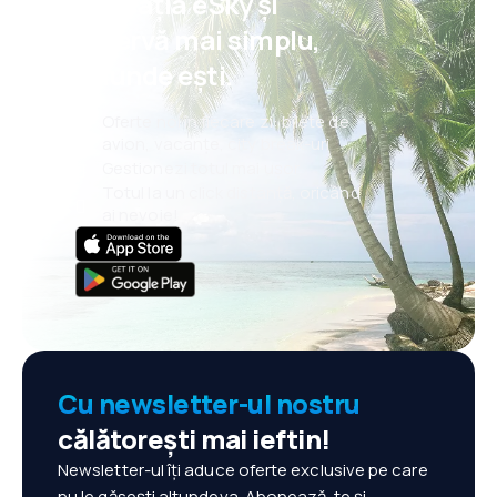
aplicația eSky și
rezervă mai simplu,
oriunde ești.
Oferte noi în fiecare zi: bilete de
avion, vacanțe, city break-uri
Gestionezi totul mai ușor
Totul la un click distanță, oricând
ai nevoie!
Cu newsletter-ul nostru
călătorești mai ieftin!
Newsletter-ul îți aduce oferte exclusive pe care
nu le găsești altundeva. Abonează-te și