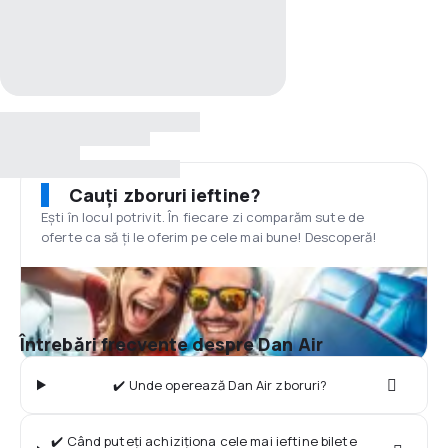
Cauți zboruri ieftine?
Ești în locul potrivit. În fiecare zi comparăm sute de
oferte ca să ți le oferim pe cele mai bune! Descoperă!
Întrebări frecvente despre Dan Air
✔️ Unde operează Dan Air zboruri?
✔️ Când puteți achiziționa cele mai ieftine bilete