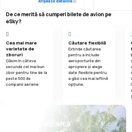
Afișează detaliile
3,7
Mâncare
5,0
Punctualitate
Punctualitate
De ce merită să cumperi bilete de avion pe
5,0
Rețeaua de conexiuni
eSky?
Rețeaua de c
3,0
Prețul biletelor
Prețul biletelo
Cea mai mare
Căutare flexibilă
1,0
Confort în timpul călătoriei
varietate de
Extinde căutarea
Confort în tim
zboruri
pentru a include
4,0
Transportul bagajelor
Găsim în câteva
aeroporturile din
Transportul b
secunde cel mai bun
apropiere și alege
zbor pentru tine de la
date flexibile pentru
1,0
Mâncare
peste 500 de
a găsi cea mai ieftină
Mâncare
companii aeriene.
opțiune.
Psst! Descarcă