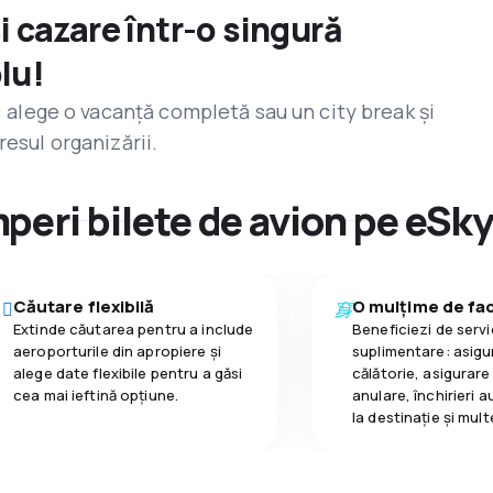
și cazare într-o singură
lu!
r: alege o vacanță completă sau un city break și
resul organizării.
peri bilete de avion pe eSk
Căutare flexibilă
O mulțime de faci
Extinde căutarea pentru a include
Beneficiezi de servic
aeroporturile din apropiere și
suplimentare: asigu
alege date flexibile pentru a găsi
călătorie, asigurare
cea mai ieftină opțiune.
anulare, închirieri a
la destinaţie și mult