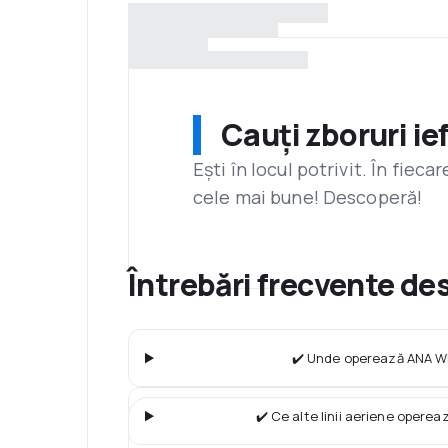
Cauți zboruri ie
Ești în locul potrivit. În fiec
cele mai bune! Descoperă!
Întrebări frecvente d
✔️ Unde operează ANA Wi
✔️ Ce alte linii aeriene operea