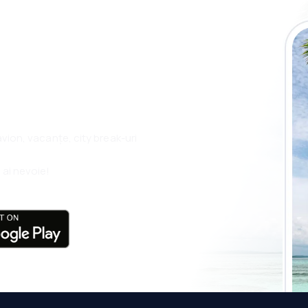
plicația eSky și
plu, oriunde
 avion, vacanțe, city break-uri
 ai nevoie!