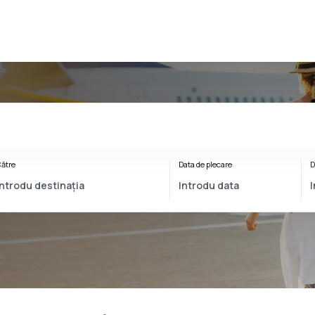
ătre
Data de plecare
D