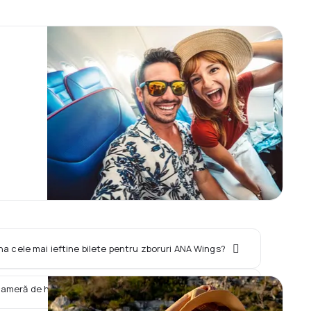
na cele mai ieftine bilete pentru zboruri ANA Wings?
 cameră de hotel împreună cu zborul ANA Wings?