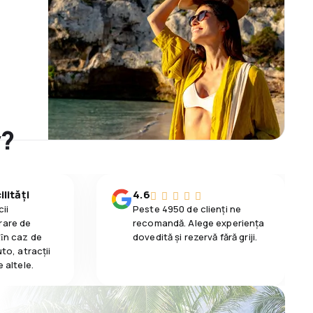
y?
lități
4.6
ii
Peste 4950 de clienți ne
rare de
recomandă. Alege experiența
 ȋn caz de
dovedită și rezervă fără griji.
uto, atracții
e altele.