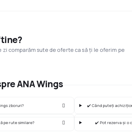
ftine?
are zi comparăm sute de oferte ca să ți le oferim pe
espre ANA Wings
ngs zboruri?
✔️ Când puteți achizițio
ză pe rute similare?
✔️ Pot rezerva și o