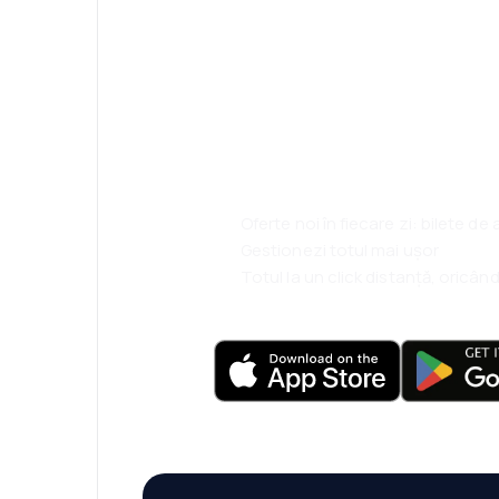
Psst! Descarcă a
rezervă mai sim
ești.
Oferte noi în fiecare zi: bilete de
Gestionezi totul mai ușor
Totul la un click distanță, oricând