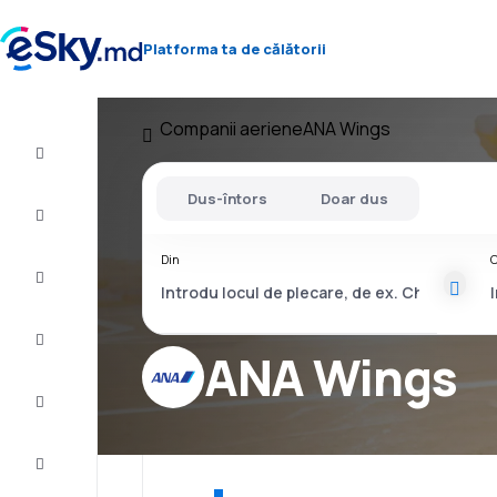
Platforma ta de călătorii
Companii aeriene
ANA Wings
Zbor+Hotel
Dus-întors
Doar dus
Bilete
de
avion
Din
C
Cazare
Oferte
ANA Wings
Finalizează
călătoria
Inspiraţie şi
recomandări