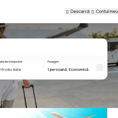
Descarcă
Contul meu
ata de întoarcere
Pasageri