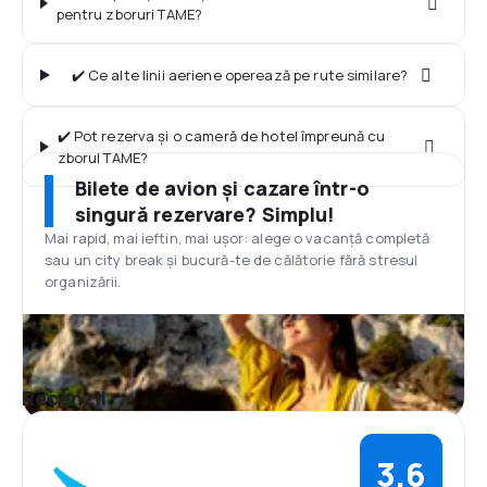
pentru zboruri TAME?
✔️ Ce alte linii aeriene operează pe rute similare?
✔️ Pot rezerva și o cameră de hotel împreună cu
zborul TAME?
Bilete de avion și cazare într-o
singură rezervare? Simplu!
Mai rapid, mai ieftin, mai ușor: alege o vacanță completă
sau un city break și bucură-te de călătorie fără stresul
organizării.
Recenzii
3,6