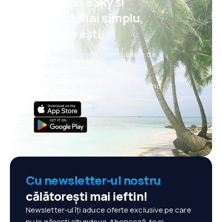
aplicația eSky și
rezervă mai simplu,
oriunde ești.
Oferte noi în fiecare zi: bilete de
avion, vacanțe, city break-uri
Gestionezi totul mai ușor
Totul la un click distanță, oricând
ai nevoie!
Cu newsletter-ul nostru
călătorești mai ieftin!
Newsletter-ul îți aduce oferte exclusive pe care
nu le găsești altundeva. Abonează-te și