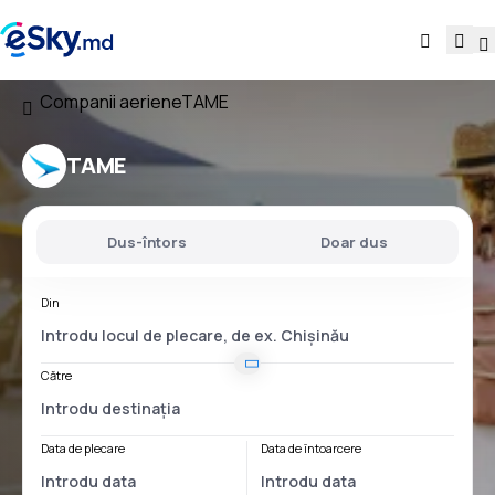
Companii aeriene
TAME
TAME
Dus-întors
Doar dus
Din
Către
Data de plecare
Data de întoarcere