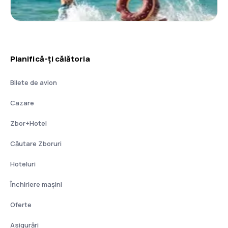
Planifică-ți călătoria
Bilete de avion
Cazare
Zbor+Hotel
Căutare Zboruri
Hoteluri
Închiriere mașini
Oferte
Asigurări