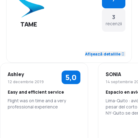
3
TAME
recenzii
3,0
Personal
Afișează detaliile
4,5
Punctualitate
Ashley
SONIA
5,0
3,0
Rețeaua de conexiuni
12 decembrie 2019
14 septembrie 2
Easy and efficient service
Espacio en avi
3,5
Prețul biletelor
Flight was on time and a very
Lima-Quito : av
professional experience
pesar del corto
3,5
Confort în timpul călătoriei
NY-Quito:se de
darnos alimento
5,0
ni agua.
Transportul bagajelor
Personal
Recibí maltrato 
darme agua ; s