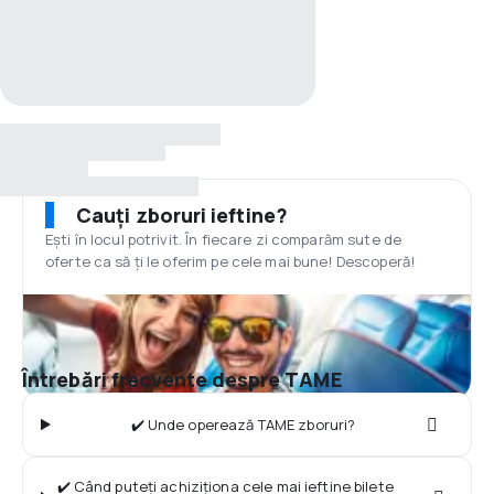
Cauți zboruri ieftine?
Ești în locul potrivit. În fiecare zi comparăm sute de
oferte ca să ți le oferim pe cele mai bune! Descoperă!
Întrebări frecvente despre TAME
✔️ Unde operează TAME zboruri?
✔️ Când puteți achiziționa cele mai ieftine bilete