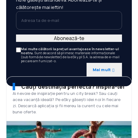
călătorește mai ieftin!
Adresa ta de e-mail
Abonează-te
Mai multe călătorii la prețuri avantajoase în newsletter-ul
nostru.
Sunt de acord să primesc materiale informaționale
(sub formă de newsletter) de la eSky.pl S.A. la adresa de e-mail
pe care am furnizat-o.
Mai mult
Cauți destinația perfectă? Inspiră-te!
Ai nevoie de inspirație pentru un city break? Sau cauți
acea vacanță ideală? Pe eSky găsești idei noi în fiecare
zi. Descarcă aplicația și fii mereu la curent cu cele mai
bune oferte.