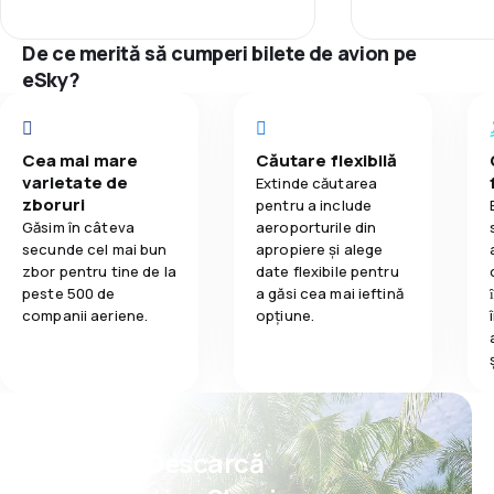
2,5
Mâncare
Punctualitate
personal mascul
limitados a 2 v
De ce merită să cumperi bilete de avion pe
persona, a pesa
Rețeaua de c
eSky?
sufría de los ri
GASEOSA NI LIC
Prețul biletelo
AGUAAAAA
Cea mai mare
Căutare flexibilă
Confort în tim
varietate de
Extinde căutarea
zboruri
pentru a include
Transportul b
Găsim în câteva
aeroporturile din
secunde cel mai bun
apropiere și alege
zbor pentru tine de la
date flexibile pentru
Mâncare
peste 500 de
a găsi cea mai ieftină
companii aeriene.
opțiune.
Psst! Descarcă