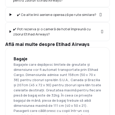
pentru zboruri Etihad Airways?
✔️ Ce alte linii aeriene operează pe rute similare?
✔️ Pot rezerva și o cameră de hotel împreună cu
zborul Etihad Airways?
Află mai multe despre Etihad Airways
Bagaje
Bagajele care depășesc limitele de greutate și
dimensiune vor fi automat transportate prin Etihad
Cargo. Dimensiunile admise sunt 158cm (50 x 70 x
38) pentru zboruri spre/din S.U.A., Canada și Brazilia
și 207cm (45 x 72 x 90) pentru zboruri spre/din toate
celelalte destinații. Greutatea maximă pentru fiecare
piesă de bagaj este de 32kg. În ceea ce privește
bagajul de mână, piesa de bagaj trebuie să aibă
dimensiunea maximă de 111 cm (40 x 50 x 21).
Pasagerii care călătoresc cu copii într-un coș