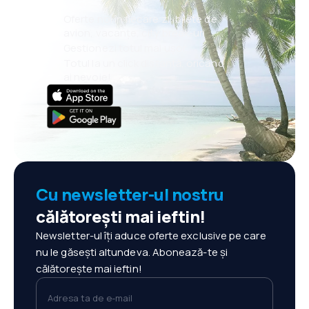
Oferte noi în fiecare zi: bilete de
avion, vacanțe, city break-uri
Gestionezi totul mai ușor
Totul la un click distanță, oricând
ai nevoie!
Cu newsletter-ul nostru
călătorești mai ieftin!
Newsletter-ul îți aduce oferte exclusive pe care
nu le găsești altundeva. Abonează-te și
călătorește mai ieftin!
Adresa ta de e-mail