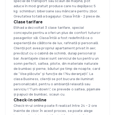
special de transport sau scaun de mașină, pot
aduce în mod gratuit produse care nu depășesc 5
kg: schimburi, biberoane sau mâncare pentru zbor.
Greutatea totală a bagajului: Clasa Întâi - 2 piese de.
Clase tarifare
Etihad a dezvoltat 3 clase tarifare, special
concepute pentru a oferi un plus de confort tuturor
pasagerilor săi. Clasa Întâi a fost redefinită ca o
experiență de călătorie de lux, rafinată și personală.
Clienții pot avea propriul apartament privat în aer,
prevăzut cu o cabină de schimb, dulap personal și
bar. Avantajele clasei sunt serviciul de lux pentru un
somn perfect, saltea, pilote, din materiale naturale
de bumbac și perne, băuturi pe timp de noapte, card
de “Vise plăcute” și funcție de \"Nu deranjați\". La
clasa Business, clienții se pot bucura de iluminat
personalizabil, pentru o ambianță relaxată sau
serviciu \"Turn-down\", ce prevede o saltea, pijamale
și papuci de bumbac, scaun cu.
Check-in online
Check-in-ul online poate fi realizat între 24 – 2 ore
înainte de zbor. În acest proces, se poate alege