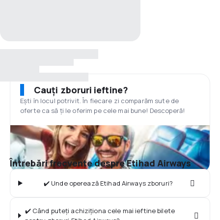
Cauți zboruri ieftine?
Ești în locul potrivit. În fiecare zi comparăm sute de
oferte ca să ți le oferim pe cele mai bune! Descoperă!
Întrebări frecvente despre Etihad Airways
✔️ Unde operează Etihad Airways zboruri?
✔️ Când puteți achiziționa cele mai ieftine bilete