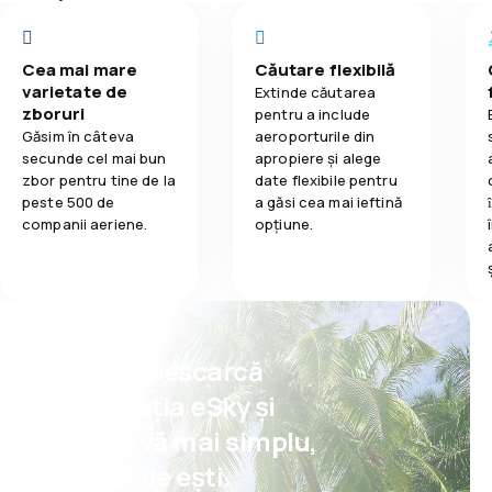
5,0
Prețul biletelor
Confort în tim
Cea mai mare
Căutare flexibilă
5,0
Confort în timpul călătoriei
varietate de
Transportul b
Extinde căutarea
zboruri
pentru a include
1,0
Transportul bagajelor
Găsim în câteva
aeroporturile din
Mâncare
secunde cel mai bun
apropiere și alege
zbor pentru tine de la
date flexibile pentru
5,0
Mâncare
peste 500 de
a găsi cea mai ieftină
companii aeriene.
opțiune.
Psst! Descarcă
aplicația eSky și
rezervă mai simplu,
oriunde ești.