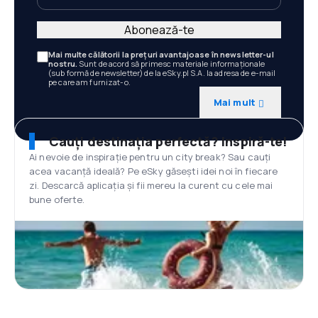
Abonează-te
Mai multe călătorii la prețuri avantajoase în newsletter-ul
nostru.
Sunt de acord să primesc materiale informaționale
(sub formă de newsletter) de la eSky.pl S.A. la adresa de e-mail
pe care am furnizat-o.
Mai mult
Cauți destinația perfectă? Inspiră-te!
Ai nevoie de inspirație pentru un city break? Sau cauți
acea vacanță ideală? Pe eSky găsești idei noi în fiecare
zi. Descarcă aplicația și fii mereu la curent cu cele mai
bune oferte.