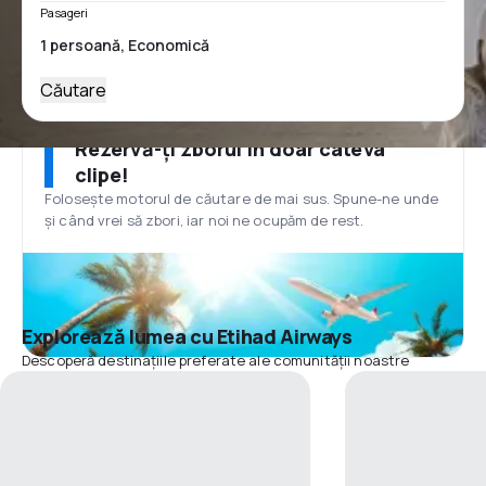
Pasageri
Căutare
Rezervă-ți zborul în doar câteva
clipe!
Folosește motorul de căutare de mai sus. Spune-ne unde
și când vrei să zbori, iar noi ne ocupăm de rest.
Explorează lumea cu Etihad Airways
Descoperă destinațiile preferate ale comunității noastre