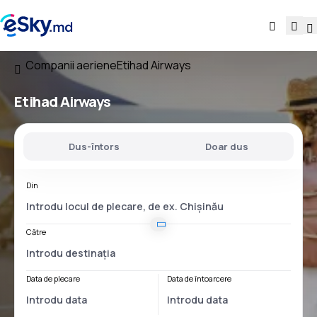
Companii aeriene
Etihad Airways
Etihad Airways
Dus-întors
Doar dus
Din
Către
Data de plecare
Data de întoarcere