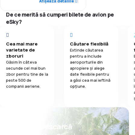
Afișează detaliile
5,0
Mâncare
5,0
Prețul biletelor
De ce merită să cumperi bilete de avion pe
eSky?
5,0
Confort în timpul călătoriei
5,0
Transportul bagajelor
Cea mai mare
Căutare flexibilă
varietate de
Extinde căutarea
5,0
Mâncare
zboruri
pentru a include
Găsim în câteva
aeroporturile din
secunde cel mai bun
apropiere și alege
zbor pentru tine de la
date flexibile pentru
peste 500 de
a găsi cea mai ieftină
companii aeriene.
opțiune.
Psst! Descarcă