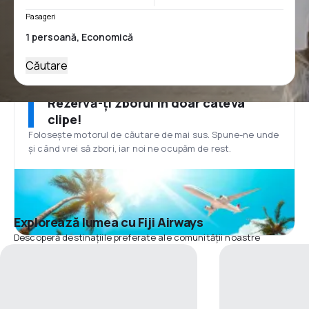
Pasageri
Căutare
Rezervă-ți zborul în doar câteva
clipe!
Folosește motorul de căutare de mai sus. Spune-ne unde
și când vrei să zbori, iar noi ne ocupăm de rest.
Explorează lumea cu Fiji Airways
Descoperă destinațiile preferate ale comunității noastre