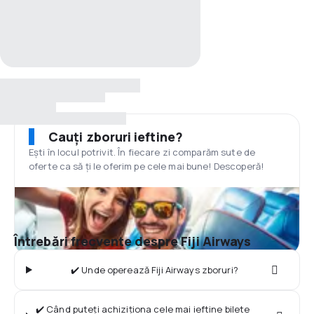
Cauți zboruri ieftine?
Ești în locul potrivit. În fiecare zi comparăm sute de
oferte ca să ți le oferim pe cele mai bune! Descoperă!
Întrebări frecvente despre Fiji Airways
✔️ Unde operează Fiji Airways zboruri?
✔️ Când puteți achiziționa cele mai ieftine bilete