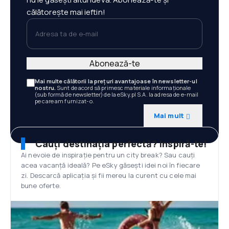
călătorește mai ieftin!
Adresa ta de e-mail
Abonează-te
Mai multe călătorii la prețuri avantajoase în newsletter-ul
nostru.
Sunt de acord să primesc materiale informaționale
(sub formă de newsletter) de la eSky.pl S.A. la adresa de e-mail
pe care am furnizat-o.
Mai mult
Cauți destinația perfectă? Inspiră-te!
Ai nevoie de inspirație pentru un city break? Sau cauți
acea vacanță ideală? Pe eSky găsești idei noi în fiecare
zi. Descarcă aplicația și fii mereu la curent cu cele mai
bune oferte.