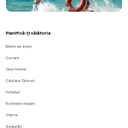
Planifică-ți călătoria
Bilete de avion
Cazare
Zbor+Hotel
Căutare Zboruri
Hoteluri
Închiriere mașini
Oferte
Asigurări