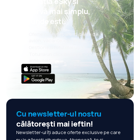
aplicația eSky și
rezervă mai simplu,
oriunde ești.
Oferte noi în fiecare zi: bilete de
avion, vacanțe, city break-uri
Gestionezi totul mai ușor
Totul la un click distanță, oricând
ai nevoie!
Cu newsletter-ul nostru
călătorești mai ieftin!
Newsletter-ul îți aduce oferte exclusive pe care
nu le găsești altundeva. Abonează-te și