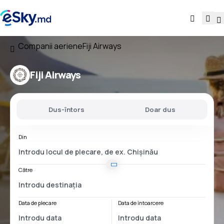
Companii aeriene
Fiji Airways
Fiji Airways
Dus-întors
Doar dus
Din
Către
Data de plecare
Data de întoarcere