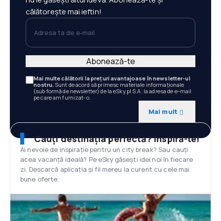
călătorește mai ieftin!
Adresa ta de e-mail
Abonează-te
Mai multe călătorii la prețuri avantajoase în newsletter-ul
nostru.
Sunt de acord să primesc materiale informaționale
(sub formă de newsletter) de la eSky.pl S.A. la adresa de e-mail
pe care am furnizat-o.
Mai mult
Cauți destinația perfectă? Inspiră-te!
Ai nevoie de inspirație pentru un city break? Sau cauți
acea vacanță ideală? Pe eSky găsești idei noi în fiecare
zi. Descarcă aplicația și fii mereu la curent cu cele mai
bune oferte.