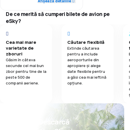
Afișează detaliile
3,0
Mâncare
5,0
Punctualitate
De ce merită să cumperi bilete de avion pe
5,0
Rețeaua de conexiuni
eSky?
5,0
Prețul biletelor
Cea mai mare
Căutare flexibilă
5,0
Confort în timpul călătoriei
varietate de
Extinde căutarea
zboruri
pentru a include
5,0
Transportul bagajelor
Găsim în câteva
aeroporturile din
secunde cel mai bun
apropiere și alege
zbor pentru tine de la
date flexibile pentru
3,0
Mâncare
peste 500 de
a găsi cea mai ieftină
companii aeriene.
opțiune.
Psst! Descarcă