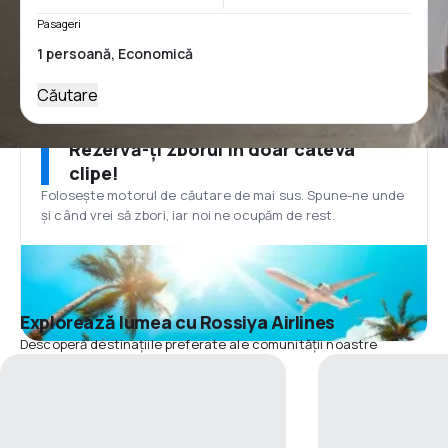
Pasageri
Căutare
Rezervă-ți zborul în doar câteva
clipe!
Folosește motorul de căutare de mai sus. Spune-ne unde
și când vrei să zbori, iar noi ne ocupăm de rest.
Explorează lumea cu Rossiya Airlines
Descoperă destinațiile preferate ale comunității noastre