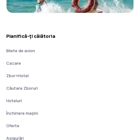
Planifică-ți călătoria
Bilete de avion
Cazare
Zbor+Hotel
Căutare Zboruri
Hoteluri
Închiriere mașini
Oferte
Asigurări