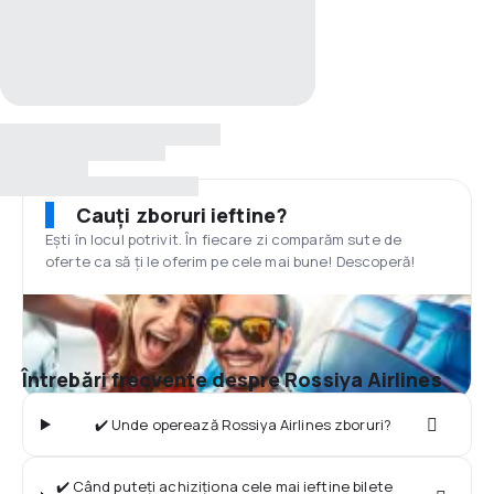
Cauți zboruri ieftine?
Ești în locul potrivit. În fiecare zi comparăm sute de
oferte ca să ți le oferim pe cele mai bune! Descoperă!
Întrebări frecvente despre Rossiya Airlines
✔️ Unde operează Rossiya Airlines zboruri?
✔️ Când puteți achiziționa cele mai ieftine bilete