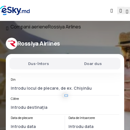
Companii aeriene
Rossiya Airlines
Rossiya Airlines
Dus-întors
Doar dus
Din
Către
Data de plecare
Data de întoarcere