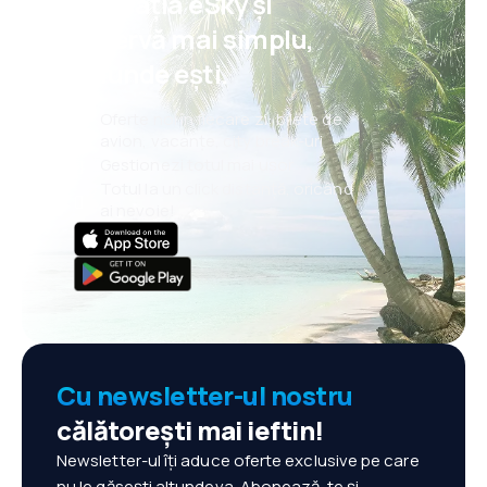
aplicația eSky și
rezervă mai simplu,
oriunde ești.
Oferte noi în fiecare zi: bilete de
avion, vacanțe, city break-uri
Gestionezi totul mai ușor
Totul la un click distanță, oricând
ai nevoie!
Cu newsletter-ul nostru
călătorești mai ieftin!
Newsletter-ul îți aduce oferte exclusive pe care
nu le găsești altundeva. Abonează-te și