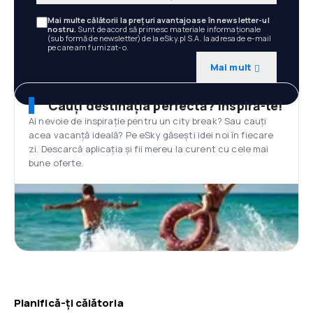
Mai multe călătorii la prețuri avantajoase în newsletter-ul
nostru.
Sunt de acord să primesc materiale informaționale
(sub formă de newsletter) de la eSky.pl S.A. la adresa de e-mail
pe care am furnizat-o.
Mai mult
Cauți destinația perfectă? Inspiră-te!
Ai nevoie de inspirație pentru un city break? Sau cauți
acea vacanță ideală? Pe eSky găsești idei noi în fiecare
zi. Descarcă aplicația și fii mereu la curent cu cele mai
bune oferte.
Planifică-ți călătoria