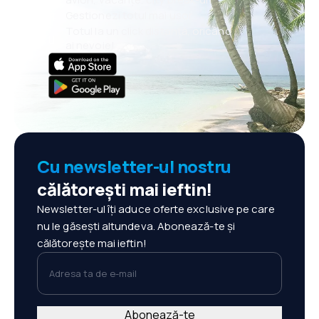
Gestionezi totul mai ușor
Totul la un click distanță, oricând
ai nevoie!
Cu newsletter-ul nostru
călătorești mai ieftin!
Newsletter-ul îți aduce oferte exclusive pe care
nu le găsești altundeva. Abonează-te și
călătorește mai ieftin!
Adresa ta de e-mail
Abonează-te