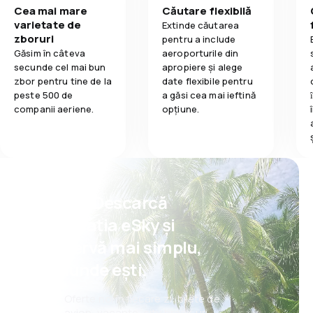
Cea mai mare
Căutare flexibilă
varietate de
Extinde căutarea
zboruri
pentru a include
Găsim în câteva
aeroporturile din
secunde cel mai bun
apropiere și alege
zbor pentru tine de la
date flexibile pentru
peste 500 de
a găsi cea mai ieftină
companii aeriene.
opțiune.
Psst! Descarcă
aplicația eSky și
rezervă mai simplu,
oriunde ești.
Oferte noi în fiecare zi: bilete de
avion, vacanțe, city break-uri