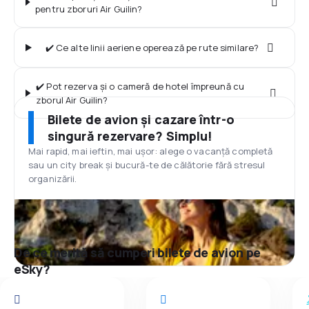
pentru zboruri Air Guilin?
✔️ Ce alte linii aeriene operează pe rute similare?
✔️ Pot rezerva și o cameră de hotel împreună cu
zborul Air Guilin?
Bilete de avion și cazare într-o
singură rezervare? Simplu!
Mai rapid, mai ieftin, mai ușor: alege o vacanță completă
sau un city break și bucură-te de călătorie fără stresul
organizării.
De ce merită să cumperi bilete de avion pe
eSky?