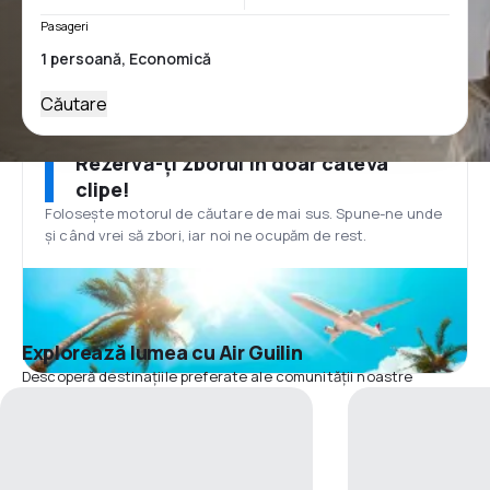
Pasageri
Căutare
Rezervă-ți zborul în doar câteva
clipe!
Folosește motorul de căutare de mai sus. Spune-ne unde
și când vrei să zbori, iar noi ne ocupăm de rest.
Explorează lumea cu Air Guilin
Descoperă destinațiile preferate ale comunității noastre