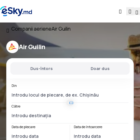
Companii aeriene
Air Guilin
Air Guilin
Dus-întors
Doar dus
Din
Către
Data de plecare
Data de întoarcere