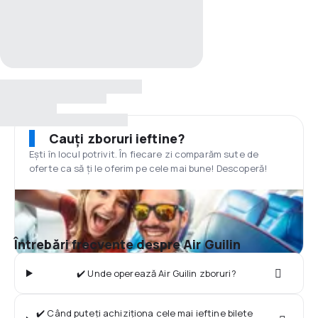
Cauți zboruri ieftine?
Ești în locul potrivit. În fiecare zi comparăm sute de
oferte ca să ți le oferim pe cele mai bune! Descoperă!
Întrebări frecvente despre Air Guilin
✔️ Unde operează Air Guilin zboruri?
✔️ Când puteți achiziționa cele mai ieftine bilete