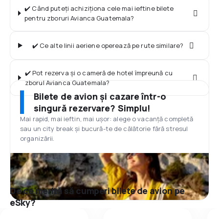
✔️ Când puteți achiziționa cele mai ieftine bilete
pentru zboruri Avianca Guatemala?
✔️ Ce alte linii aeriene operează pe rute similare?
✔️ Pot rezerva și o cameră de hotel împreună cu
zborul Avianca Guatemala?
Bilete de avion și cazare într-o
singură rezervare? Simplu!
Mai rapid, mai ieftin, mai ușor: alege o vacanță completă
sau un city break și bucură-te de călătorie fără stresul
organizării.
De ce merită să cumperi bilete de avion pe
eSky?