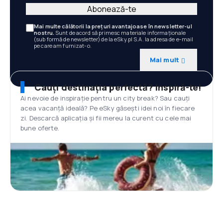
Abonează-te
Mai multe călătorii la prețuri avantajoase în newsletter-ul
nostru.
Sunt de acord să primesc materiale informaționale
(sub formă de newsletter) de la eSky.pl S.A. la adresa de e-mail
pe care am furnizat-o.
Mai mult
Cauți destinația perfectă? Inspiră-te!
Ai nevoie de inspirație pentru un city break? Sau cauți
acea vacanță ideală? Pe eSky găsești idei noi în fiecare
zi. Descarcă aplicația și fii mereu la curent cu cele mai
bune oferte.