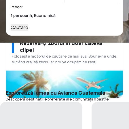
Pasageri
Căutare
Rezervă-ți zborul în doar câteva
clipe!
Folosește motorul de căutare de mai sus. Spune-ne unde
și când vrei să zbori, iar noi ne ocupăm de rest.
Explorează lumea cu Avianca Guatemala
Descoperă destinațiile preferate ale comunității noastre