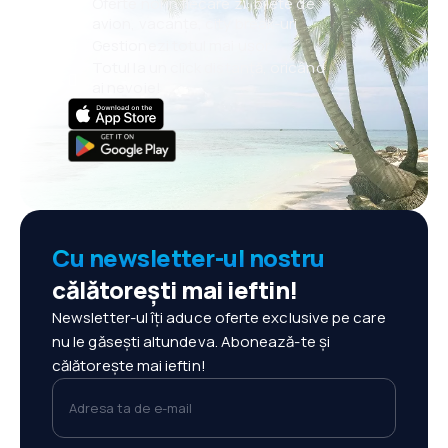
Oferte noi în fiecare zi: bilete de
avion, vacanțe, city break-uri
Gestionezi totul mai ușor
Totul la un click distanță, oricând
ai nevoie!
Cu newsletter-ul nostru
călătorești mai ieftin!
Newsletter-ul îți aduce oferte exclusive pe care
nu le găsești altundeva. Abonează-te și
călătorește mai ieftin!
Adresa ta de e-mail