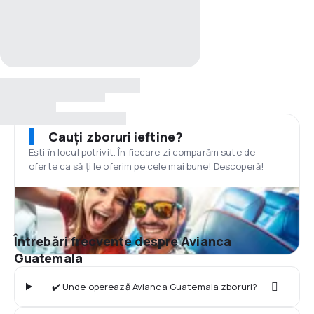
Cauți zboruri ieftine?
Ești în locul potrivit. În fiecare zi comparăm sute de
oferte ca să ți le oferim pe cele mai bune! Descoperă!
Întrebări frecvente despre Avianca
Guatemala
✔️ Unde operează Avianca Guatemala zboruri?