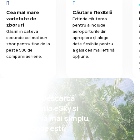
Cea mai mare
Căutare flexibilă
varietate de
Extinde căutarea
zboruri
pentru a include
Găsim în câteva
aeroporturile din
secunde cel mai bun
apropiere și alege
zbor pentru tine de la
date flexibile pentru
peste 500 de
a găsi cea mai ieftină
companii aeriene.
opțiune.
Psst! Descarcă
aplicația eSky și
rezervă mai simplu,
oriunde ești.