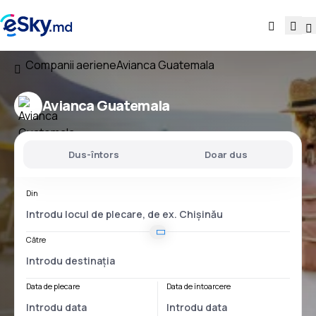
Companii aeriene
Avianca Guatemala
Avianca Guatemala
Dus-întors
Doar dus
Din
Către
Data de plecare
Data de întoarcere