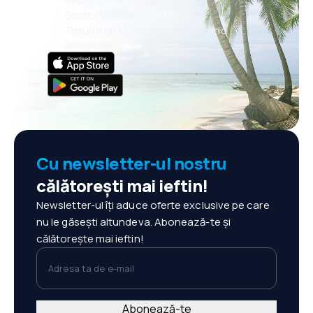
Gestionezi totul mai ușor
Totul la un click distanță, oricând
ai nevoie!
Cu newsletter-ul nostru
călătorești mai ieftin!
Newsletter-ul îți aduce oferte exclusive pe care
nu le găsești altundeva. Abonează-te și
călătorește mai ieftin!
Adresa ta de e-mail
Abonează-te