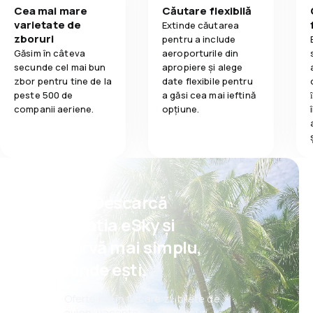
Cea mai mare
Căutare flexibilă
varietate de
Extinde căutarea
zboruri
pentru a include
Găsim în câteva
aeroporturile din
secunde cel mai bun
apropiere și alege
zbor pentru tine de la
date flexibile pentru
peste 500 de
a găsi cea mai ieftină
companii aeriene.
opțiune.
Psst! Descarcă
aplicația eSky și
rezervă mai simplu,
oriunde ești.
Oferte noi în fiecare zi: bilete de
avion, vacanțe, city break-uri