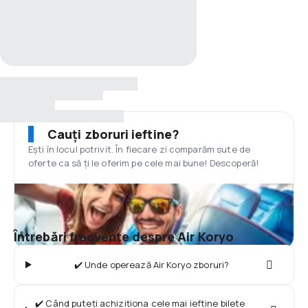
Cauți zboruri ieftine?
Ești în locul potrivit. În fiecare zi comparăm sute de
oferte ca să ți le oferim pe cele mai bune! Descoperă!
Întrebări frecvente despre Air Koryo
✔️ Unde operează Air Koryo zboruri?
✔️ Când puteți achiziționa cele mai ieftine bilete