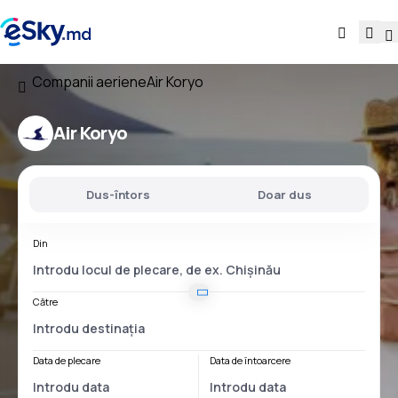
Companii aeriene
Air Koryo
Air Koryo
Dus-întors
Doar dus
Din
Către
Data de plecare
Data de întoarcere