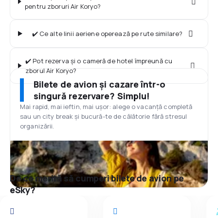
pentru zboruri Air Koryo?
✔️ Ce alte linii aeriene operează pe rute similare?
✔️ Pot rezerva și o cameră de hotel împreună cu
zborul Air Koryo?
Bilete de avion și cazare într-o
singură rezervare? Simplu!
Mai rapid, mai ieftin, mai ușor: alege o vacanță completă
sau un city break și bucură-te de călătorie fără stresul
organizării.
De ce merită să cumperi bilete de avion pe
eSky?