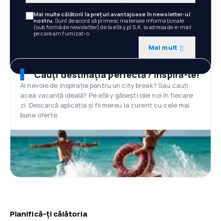
Mai multe călătorii la prețuri avantajoase în newsletter-ul
nostru.
Sunt de acord să primesc materiale informaționale
(sub formă de newsletter) de la eSky.pl S.A. la adresa de e-mail
pe care am furnizat-o.
Mai mult
Cauți destinația perfectă? Inspiră-te!
Ai nevoie de inspirație pentru un city break? Sau cauți
acea vacanță ideală? Pe eSky găsești idei noi în fiecare
zi. Descarcă aplicația și fii mereu la curent cu cele mai
bune oferte.
Planifică-ți călătoria