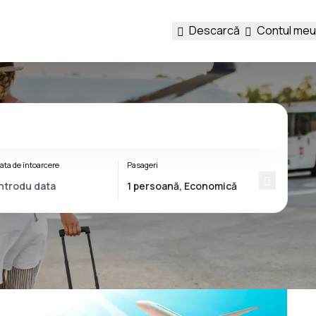
Descarcă
Contul meu
ata de întoarcere
Pasageri