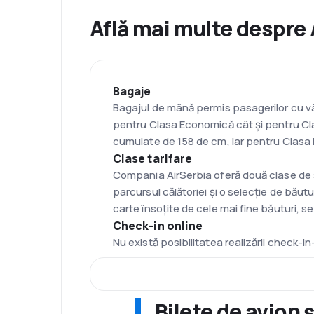
Află mai multe despre 
Bagaje
Bagajul de mână permis pasagerilor cu vâ
pentru Clasa Economică cât și pentru Cl
cumulate de 158 de cm, iar pentru Clasa 
Clase tarifare
Compania AirSerbia oferă două clase de s
parcursul călătoriei și o selecție de băutu
carte însoțite de cele mai fine băuturi, se
Check-in online
Nu există posibilitatea realizării check-in
Flotă
Air Serbia operează în prezent cu o flotă
Hub
Bilete de avion 
Aeroportul principal al companiei AirSerbi