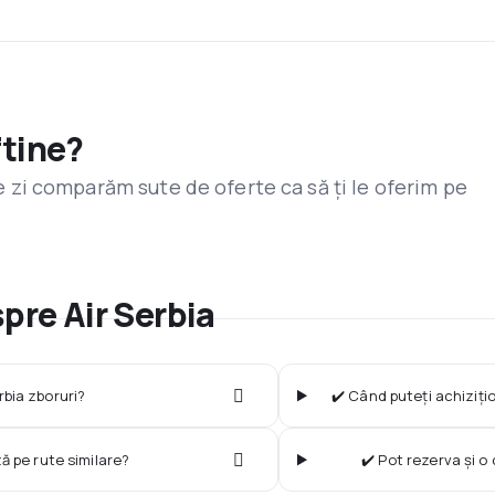
ftine?
are zi comparăm sute de oferte ca să ți le oferim pe
spre Air Serbia
rbia zboruri?
✔️ Când puteți achizițio
ză pe rute similare?
✔️ Pot rezerva și o