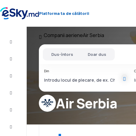
Platforma ta de călătorii
Companii aeriene
Air Serbia
Zbor+Hotel
Dus-întors
Doar dus
Bilete
de
avion
Din
C
Cazare
Oferte
Air Serbia
Finalizează
călătoria
Inspiraţie şi
recomandări