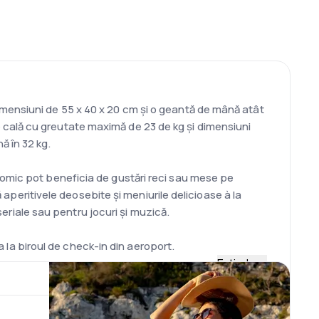
mensiuni de 55 x 40 x 20 cm și o geantă de mână atât
cală cu greutate maximă de 23 de kg și dimensiuni
ă în 32 kg.
nomic pot beneficia de gustări reci sau mese pe
ă aperitivele deosebite și meniurile delicioase à la
seriale sau pentru jocuri și muzică.
ua la biroul de check-in din aeroport.
Extinde
7-300, 3 ATR 72-200 and 2 ATR 72-500.
în anul 1962, pe 28 aprilie. Este situat la 18 km vest