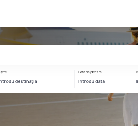
ătre
Data de plecare
D