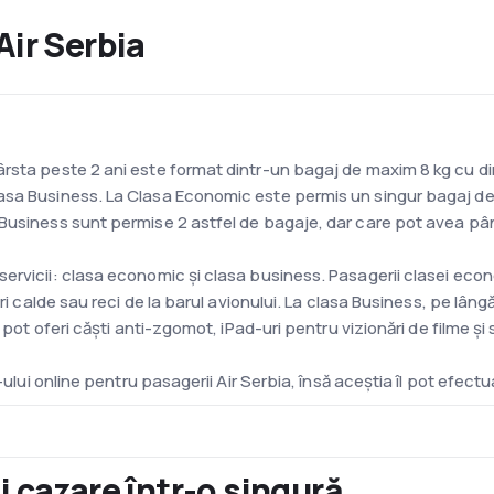
Air Serbia
rsta peste 2 ani este format dintr-un bagaj de maxim 8 kg cu di
asa Business. La Clasa Economic este permis un singur bagaj de 
Business sunt permise 2 astfel de bagaje, dar care pot avea pân
ervicii: clasa economic și clasa business. Pasagerii clasei eco
ri calde sau reci de la barul avionului. La clasa Business, pe lâng
 pot oferi căști anti-zgomot, iPad-uri pentru vizionări de filme și 
-ului online pentru pasagerii Air Serbia, însă aceștia îl pot efect
 de 19 avioane printre care 2 Airbus A 320, 8 Airbus A 319, 4 73
și cazare într-o singură
a este Aeroportul Nikola Tesla din Belgrad. Acesta a fost deschis 