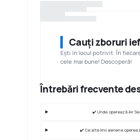
Cauți zboruri ie
Ești în locul potrivit. În fiec
cele mai bune! Descoperă!
Întrebări frecvente de
✔️ Unde operează Air Se
✔️ Ce alte linii aeriene operea