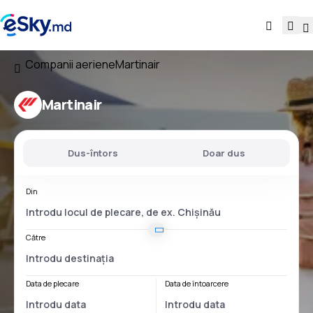
Companii aeriene
Martinair
Martinair
Dus-întors
Doar dus
Din
Către
Data de plecare
Data de întoarcere