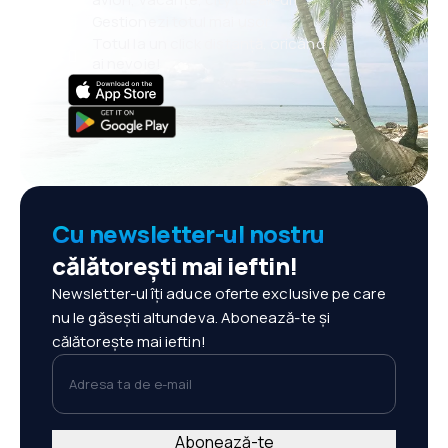
Gestionezi totul mai ușor
Totul la un click distanță, oricând
ai nevoie!
Cu newsletter-ul nostru
călătorești mai ieftin!
Newsletter-ul îți aduce oferte exclusive pe care
nu le găsești altundeva. Abonează-te și
călătorește mai ieftin!
Adresa ta de e-mail
Abonează-te