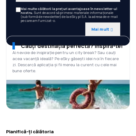
Mai multe călătorii la prețuri avantajoase în newsletter-ul
nostru.
Sunt de acord să primesc materiale informaționale
(sub formă de newsletter) de la eSky.pl S.A. la adresa de e-mail
pe care am furnizat-o.
Mai mult
Cauți destinația perfectă? Inspiră-te!
Ai nevoie de inspirație pentru un city break? Sau cauți
acea vacanță ideală? Pe eSky găsești idei noi în fiecare
zi. Descarcă aplicația și fii mereu la curent cu cele mai
bune oferte.
Planifică-ți călătoria