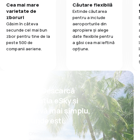
Cea mai mare
Căutare flexibilă
varietate de
Extinde căutarea
zboruri
pentru a include
Găsim în câteva
aeroporturile din
secunde cel mai bun
apropiere și alege
zbor pentru tine de la
date flexibile pentru
peste 500 de
a găsi cea mai ieftină
companii aeriene.
opțiune.
Psst! Descarcă
aplicația eSky și
rezervă mai simplu,
oriunde ești.
Oferte noi în fiecare zi: bilete de
avion, vacanțe, city break-uri