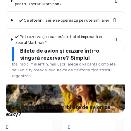
pentru zboruri Martinair?
✔️ Ce alte linii aeriene operează pe rute similare?
✔️ Pot rezerva și o cameră de hotel împreună cu
zborul Martinair?
Bilete de avion și cazare într-o
singură rezervare? Simplu!
Mai rapid, mai ieftin, mai ușor: alege o vacanță completă
sau un city break și bucură-te de călătorie fără stresul
organizării.
De ce merită să cumperi bilete de avion pe
eSky?