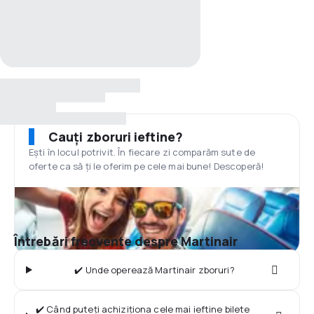
Cauți zboruri ieftine?
Ești în locul potrivit. În fiecare zi comparăm sute de
oferte ca să ți le oferim pe cele mai bune! Descoperă!
Întrebări frecvente despre Martinair
✔️ Unde operează Martinair zboruri?
✔️ Când puteți achiziționa cele mai ieftine bilete