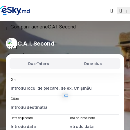
Companii aeriene
C.A.I. Second
C.A.I. Second
Dus-întors
Doar dus
Din
Către
Data de plecare
Data de întoarcere