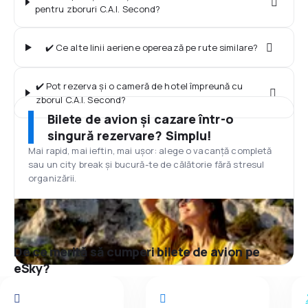
pentru zboruri C.A.I. Second?
✔️ Ce alte linii aeriene operează pe rute similare?
✔️ Pot rezerva și o cameră de hotel împreună cu
zborul C.A.I. Second?
Bilete de avion și cazare într-o
singură rezervare? Simplu!
Mai rapid, mai ieftin, mai ușor: alege o vacanță completă
sau un city break și bucură-te de călătorie fără stresul
organizării.
De ce merită să cumperi bilete de avion pe
eSky?