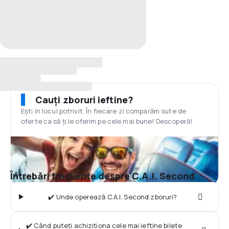
Cauți zboruri ieftine?
Ești în locul potrivit. În fiecare zi comparăm sute de
oferte ca să ți le oferim pe cele mai bune! Descoperă!
Întrebări frecvente despre C.A.I. Second
✔️ Unde operează C.A.I. Second zboruri?
✔️ Când puteți achiziționa cele mai ieftine bilete