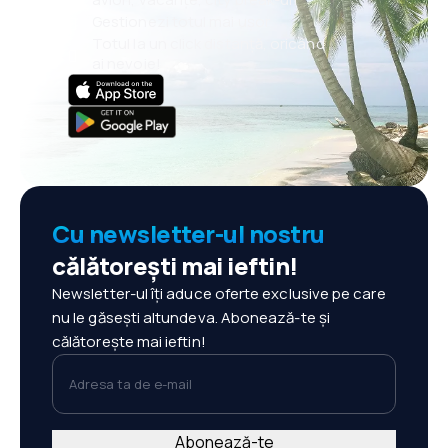
Gestionezi totul mai ușor
Totul la un click distanță, oricând
ai nevoie!
Cu newsletter-ul nostru
călătorești mai ieftin!
Newsletter-ul îți aduce oferte exclusive pe care
nu le găsești altundeva. Abonează-te și
călătorește mai ieftin!
Adresa ta de e-mail
Abonează-te