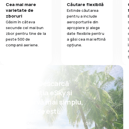
Cea mai mare
Căutare flexibilă
varietate de
Extinde căutarea
zboruri
pentru a include
Găsim în câteva
aeroporturile din
secunde cel mai bun
apropiere și alege
zbor pentru tine de la
date flexibile pentru
peste 500 de
a găsi cea mai ieftină
companii aeriene.
opțiune.
Psst! Descarcă
aplicația eSky și
rezervă mai simplu,
oriunde ești.
Oferte noi în fiecare zi: bilete de
avion, vacanțe, city break-uri