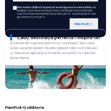
Mai multe călătorii la prețuri avantajoase în newsletter-ul
nostru.
Sunt de acord să primesc materiale informaționale
(sub formă de newsletter) de la eSky.pl S.A. la adresa de e-mail
pe care am furnizat-o.
Mai mult
Cauți destinația perfectă? Inspiră-te!
Ai nevoie de inspirație pentru un city break? Sau cauți
acea vacanță ideală? Pe eSky găsești idei noi în fiecare
zi. Descarcă aplicația și fii mereu la curent cu cele mai
bune oferte.
Planifică-ți călătoria