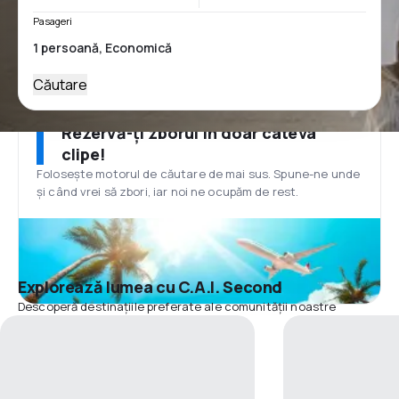
Pasageri
Căutare
Rezervă-ți zborul în doar câteva
clipe!
Folosește motorul de căutare de mai sus. Spune-ne unde
și când vrei să zbori, iar noi ne ocupăm de rest.
Explorează lumea cu C.A.I. Second
Descoperă destinațiile preferate ale comunității noastre