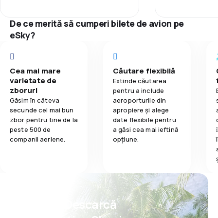
3,7
Mâncare
Punctualitate
otro pasaje y nadie se hizo
responsable.
De ce merită să cumperi bilete de avion pe
Rețeaua de c
eSky?
Prețul biletelo
Cea mai mare
Căutare flexibilă
Confort în tim
varietate de
Extinde căutarea
zboruri
pentru a include
Transportul b
Găsim în câteva
aeroporturile din
secunde cel mai bun
apropiere și alege
zbor pentru tine de la
date flexibile pentru
Mâncare
peste 500 de
a găsi cea mai ieftină
companii aeriene.
opțiune.
Psst! Descarcă