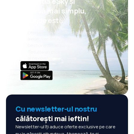
aplicația eSky și
rezervă mai simplu,
oriunde ești.
Oferte noi în fiecare zi: bilete de
avion, vacanțe, city break-uri
Gestionezi totul mai ușor
Totul la un click distanță, oricând
ai nevoie!
Cu newsletter-ul nostru
călătorești mai ieftin!
Newsletter-ul îți aduce oferte exclusive pe care
nu le găsești altundeva. Abonează-te și