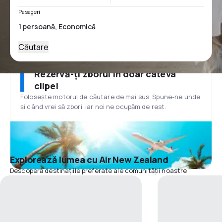
Pasageri
Căutare
Rezervă-ți zborul în doar câteva
clipe!
Folosește motorul de căutare de mai sus. Spune-ne unde
și când vrei să zbori, iar noi ne ocupăm de rest.
Explorează lumea cu Air New Zealand
Descoperă destinațiile preferate ale comunității noastre