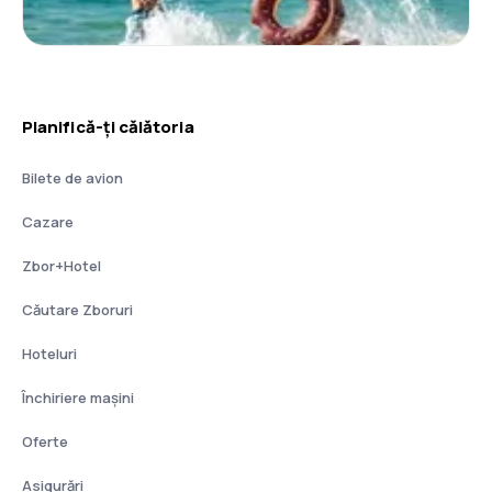
Planifică-ți călătoria
Bilete de avion
Cazare
Zbor+Hotel
Căutare Zboruri
Hoteluri
Închiriere mașini
Oferte
Asigurări