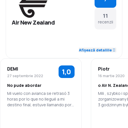
11
Air New Zealand
recenzii
5,0
Personal
Afișează detaliile
4,6
Punctualitate
DEMI
Piotr
1,0
4,6
Rețeaua de conexiuni
27 septembrie 2022
16 martie 2020
No pude abordar
o Air N. Zealan
4,0
Prețul biletelor
Mi vuelo con avianca se retrasó 3
Mili , szybko i 
horas por lo que no llegué a mi
zorganizowany b
4,1
Confort în timpul călătoriei
destino final, estuve llamando por
3 godzinnym byl 
horas a la aerolinea con el número
picie, donoszon
4,6
que me entregó la chica de Air New
obsluga.
Transportul bagajelor
Personal
Zealand y nadie me contestó en al
menos 24 horas, tuve que comprar