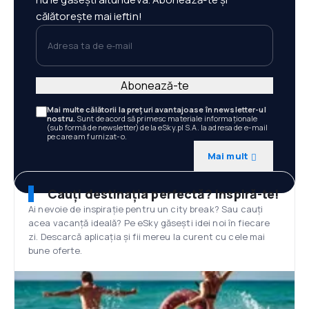
călătorește mai ieftin!
Adresa ta de e-mail
Abonează-te
Mai multe călătorii la prețuri avantajoase în newsletter-ul
nostru.
Sunt de acord să primesc materiale informaționale
(sub formă de newsletter) de la eSky.pl S.A. la adresa de e-mail
pe care am furnizat-o.
Mai mult
Cauți destinația perfectă? Inspiră-te!
Ai nevoie de inspirație pentru un city break? Sau cauți
acea vacanță ideală? Pe eSky găsești idei noi în fiecare
zi. Descarcă aplicația și fii mereu la curent cu cele mai
bune oferte.