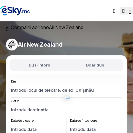
Companii aeriene
Air New Zealand
Air New Zealand
Dus-întors
Doar dus
Din
Către
Data de plecare
Data de întoarcere