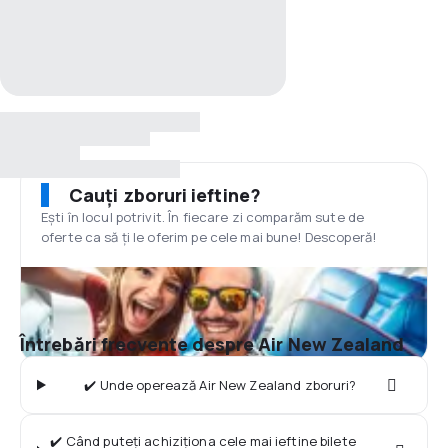
Cauți zboruri ieftine?
Ești în locul potrivit. În fiecare zi comparăm sute de
oferte ca să ți le oferim pe cele mai bune! Descoperă!
Întrebări frecvente despre Air New Zealand
✔️ Unde operează Air New Zealand zboruri?
✔️ Când puteți achiziționa cele mai ieftine bilete