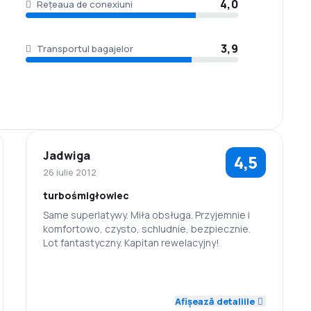
4,0
Rețeaua de conexiuni
3,9
Transportul bagajelor
Jadwiga
4,5
26 iulie 2012
turbośmigłowiec
Same superlatywy. Miła obsługa. Przyjemnie i
komfortowo, czysto, schludnie, bezpiecznie.
Lot fantastyczny. Kapitan rewelacyjny!
5,0
5,0
Personal
Punctualitate
Afișează detaliile
Rețeaua de
4,0
Prețul biletelor