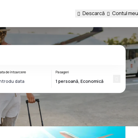
Descarcă
Contul meu
ata de întoarcere
Pasageri