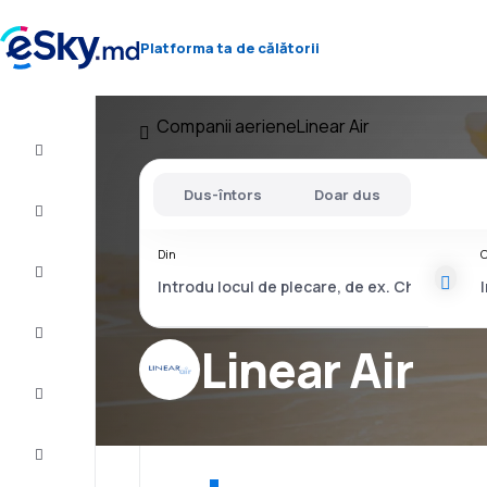
Platforma ta de călătorii
Companii aeriene
Linear Air
Zbor+Hotel
Dus-întors
Doar dus
Bilete
de
avion
Din
C
Cazare
Oferte
Linear Air
Finalizează
călătoria
Inspiraţie şi
recomandări