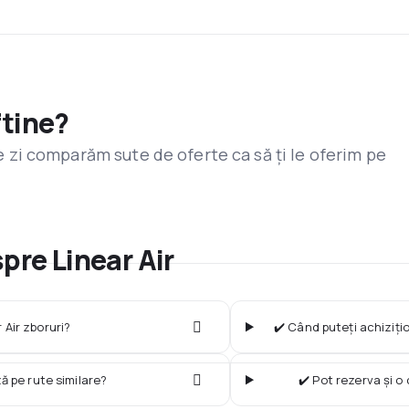
ftine?
are zi comparăm sute de oferte ca să ți le oferim pe
pre Linear Air
 Air zboruri?
✔️ Când puteți achizițio
ză pe rute similare?
✔️ Pot rezerva și o