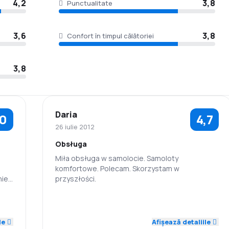
4,2
3,8
Punctualitate
3,6
3,8
Confort în timpul călătoriei
3,8
Daria
,0
4,7
26 iulie 2012
Obsługa
Miła obsługa w samolocie. Samoloty
komfortowe. Polecam. Skorzystam w
iej
przyszłości.
3,0
5,0
4,0
Personal
Punctualitate
le
Afișează detaliile
Rețeaua de
5,0
5,0
Prețul biletelor