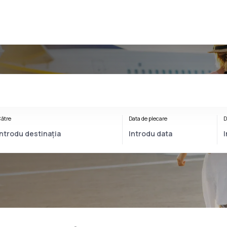
ătre
Data de plecare
D