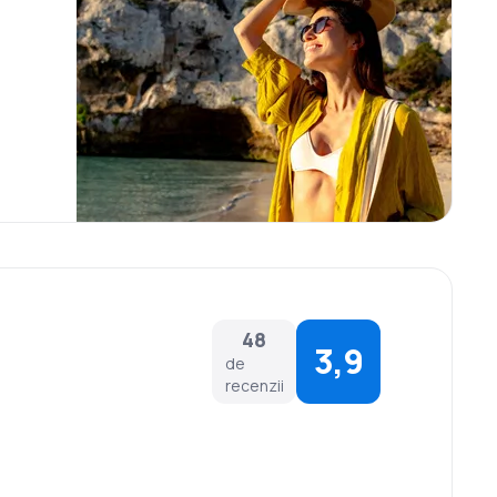
48
3,9
de
recenzii