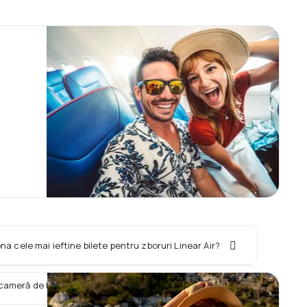
na cele mai ieftine bilete pentru zboruri Linear Air?
 cameră de hotel împreună cu zborul Linear Air?