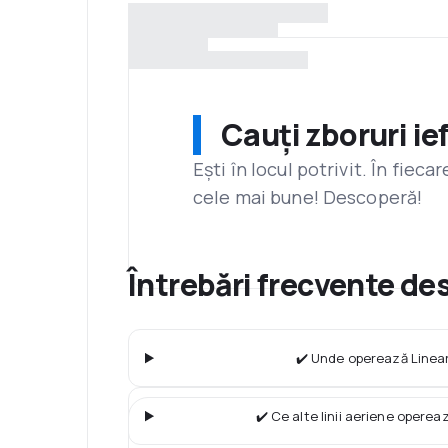
Cauți zboruri ie
Ești în locul potrivit. În fiec
cele mai bune! Descoperă!
Întrebări frecvente des
✔️ Unde operează Linear
✔️ Ce alte linii aeriene operea