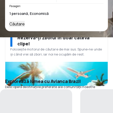
Pasageri
Căutare
Rezervă-ți zborul în doar câteva
clipe!
Folosește motorul de căutare de mai sus. Spune-ne unde
și când vrei să zbori, iar noi ne ocupăm de rest.
Explorează lumea cu Avianca Brazil
Descoperă destinațiile preferate ale comunității noastre