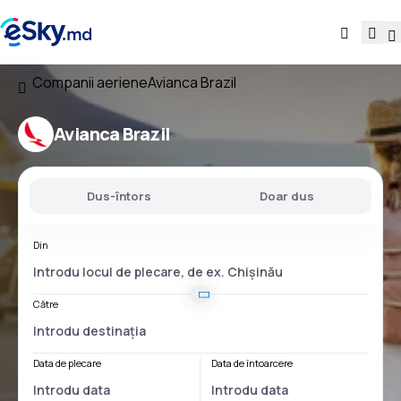
Companii aeriene
Avianca Brazil
Avianca Brazil
Dus-întors
Doar dus
Din
Către
Data de plecare
Data de întoarcere