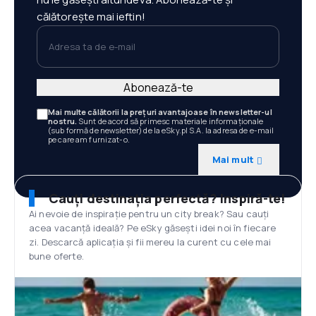
călătorește mai ieftin!
Adresa ta de e-mail
Abonează-te
Mai multe călătorii la prețuri avantajoase în newsletter-ul
nostru.
Sunt de acord să primesc materiale informaționale
(sub formă de newsletter) de la eSky.pl S.A. la adresa de e-mail
pe care am furnizat-o.
Mai mult
Cauți destinația perfectă? Inspiră-te!
Ai nevoie de inspirație pentru un city break? Sau cauți
acea vacanță ideală? Pe eSky găsești idei noi în fiecare
zi. Descarcă aplicația și fii mereu la curent cu cele mai
bune oferte.