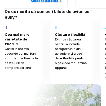
1,0
Rețeaua de conexiuni
Afișează detaliile
3,5
Mâncare
Punctualitate
De ce merită să cumperi bilete de avion pe
2,0
Prețul biletelor
Rețeaua de c
eSky?
1,0
Confort în timpul călătoriei
Prețul biletelo
1,0
Cea mai mare
Căutare flexibilă
Transportul bagajelor
Confort în tim
varietate de
Extinde căutarea
zboruri
pentru a include
1,0
Mâncare
Transportul b
Găsim în câteva
aeroporturile din
secunde cel mai bun
apropiere și alege
zbor pentru tine de la
date flexibile pentru
Mâncare
peste 500 de
a găsi cea mai ieftină
companii aeriene.
opțiune.
Psst! Descarcă