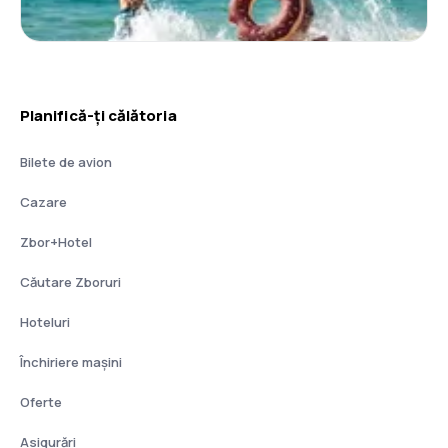
Planifică-ți călătoria
Bilete de avion
Cazare
Zbor+Hotel
Căutare Zboruri
Hoteluri
Închiriere mașini
Oferte
Asigurări