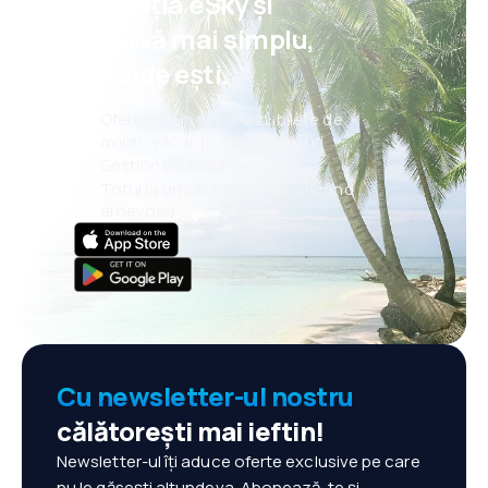
aplicația eSky și
rezervă mai simplu,
oriunde ești.
Oferte noi în fiecare zi: bilete de
avion, vacanțe, city break-uri
Gestionezi totul mai ușor
Totul la un click distanță, oricând
ai nevoie!
Cu newsletter-ul nostru
călătorești mai ieftin!
Newsletter-ul îți aduce oferte exclusive pe care
nu le găsești altundeva. Abonează-te și