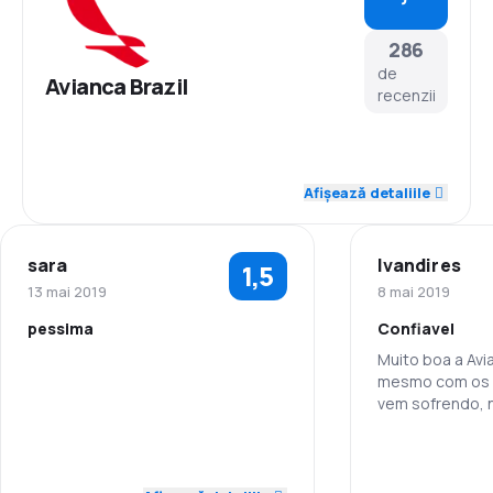
286
de
Avianca Brazil
recenzii
4,4
Personal
Afișează detaliile
4,0
Punctualitate
sara
Ivandires
1,5
4,1
Rețeaua de conexiuni
13 mai 2019
8 mai 2019
pessima
Confiavel
3,7
Prețul biletelor
Muito boa a Avi
mesmo com os 
4,0
Personal
4,0
Confort în timpul călătoriei
vem sofrendo, 
atender a mim e 
1,0
Punctualitate
4,0
realizamos nos
Transportul bagajelor
Personal
conforto e rap
dano.