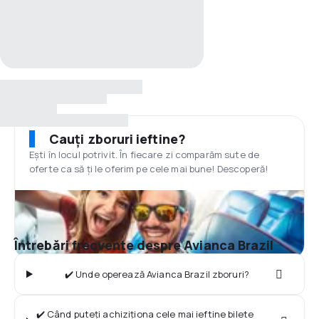
Cauți zboruri ieftine?
Ești în locul potrivit. În fiecare zi comparăm sute de
oferte ca să ți le oferim pe cele mai bune! Descoperă!
Întrebări frecvente despre Avianca Brazil
✔️ Unde operează Avianca Brazil zboruri?
✔️ Când puteți achiziționa cele mai ieftine bilete