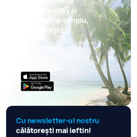
Psst! Descarcă
aplicația eSky și
rezervă mai simplu,
oriunde ești.
Oferte noi în fiecare zi: bilete de
avion, vacanțe, city break-uri
Gestionezi totul mai ușor
Totul la un click distanță, oricând
ai nevoie!
Cu newsletter-ul nostru
călătorești mai ieftin!