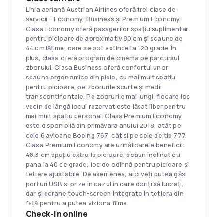
Linia aeriană Austrian Airlines oferă trei clase de
servicii – Economy, Business și Premium Economy.
Clasa Economy oferă pasagerilor spațiu suplimentar
pentru picioare de aproximativ 80 cm și scaune de
44 cm lățime, care se pot extinde la 120 grade. În
plus, clasa oferă program de cinema pe parcursul
zborului. Clasa Business oferă confortul unor
scaune ergonomice din piele, cu mai mult spațiu
pentru picioare, pe zborurile scurte și medii
transcontinentale. Pe zborurile mai lungi, fiecare loc
vecin de lângă locul rezervat este lăsat liber pentru
mai mult spațiu personal. Clasa Premium Economy
este disponibilă din primăvara anului 2018, atât pe
cele 6 avioane Boeing 767, cât și pe cele de tip 777.
Clasa Premium Economy are următoarele beneficii:
48.3 cm spațiu extra la picioare, scaun înclinat cu
pana la 40 de grade, loc de odihnă pentru picioare și
tetiere ajustabile. De asemenea, aici veți putea găsi
porturi USB si prize în cazul în care doriți să lucrați,
dar și ecrane touch-screen integrate in tetiera din
față pentru a putea viziona filme.
Check-in online