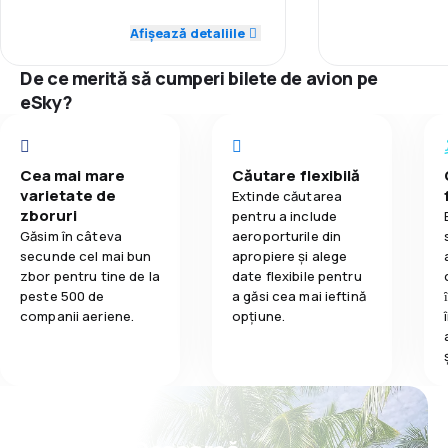
5,0
Punctualitate
dacă îți dau o 
Punctualitate
cred ca este în r
Afișează detaliile
3,4
Mâncare
acel bilet de a
5,0
Rețeaua de conexiuni
avut urgente în f
Rețeaua de c
De ce merită să cumperi bilete de avion pe
decesul unui m
3,0
eSky?
Prețul biletelor
recomand!!
Prețul biletelo
Toți prietenii c
5,0
Confort în timpul călătoriei
siguranță nu o 
Confort în tim
bilete de avion 
Cea mai mare
Căutare flexibilă
aceasta compan
5,0
varietate de
Transportul bagajelor
Extinde căutarea
bine venim cu m
zboruri
Transportul b
pentru a include
Găsim în câteva
aeroporturile din
5,0
Mâncare
secunde cel mai bun
apropiere și alege
Mâncare
zbor pentru tine de la
date flexibile pentru
peste 500 de
a găsi cea mai ieftină
companii aeriene.
opțiune.