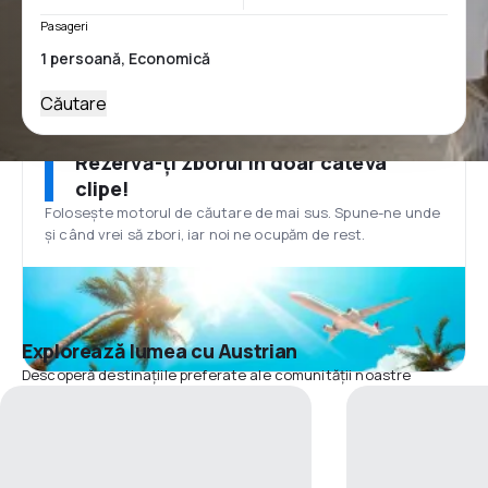
Pasageri
Căutare
Rezervă-ți zborul în doar câteva
clipe!
Folosește motorul de căutare de mai sus. Spune-ne unde
și când vrei să zbori, iar noi ne ocupăm de rest.
Explorează lumea cu Austrian
Descoperă destinațiile preferate ale comunității noastre