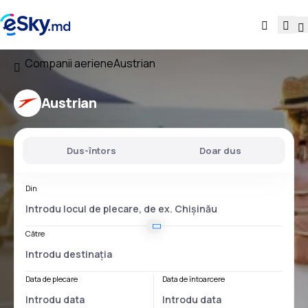
Companii aeriene
Austrian
Austrian
Dus-întors
Doar dus
Din
Către
Data de plecare
Data de întoarcere