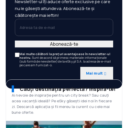
Newsletter-ul îți aduce oferte exclusive pe care
nu le găsești altundeva. Abonează-te și
călătorește mai ieftin!
Adresa ta de e-mail
Abonează-te
Mai multe călătorii la prețuri avantajoase în newsletter-ul
nostru.
Sunt de acord să primesc materiale informaționale
(sub formă de newsletter) de la eSky.pl S.A. la adresa de e-mail
pe care am furnizat-o.
Mai mult
Cauți destinația perfectă? Inspiră-te!
Ai nevoie de inspirație pentru un city break? Sau cauți
acea vacanță ideală? Pe eSky găsești idei noi în fiecare
zi. Descarcă aplicația și fii mereu la curent cu cele mai
bune oferte.