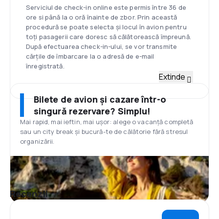
Serviciul de check-in online este permis între 36 de
ore si până la o oră înainte de zbor. Prin această
procedură se poate selecta și locul în avion pentru
toți pasagerii care doresc să călătorească împreună.
După efectuarea check-in-ului, se vor transmite
cărțile de îmbarcare la o adresă de e-mail
înregistrată.
Flotă
Extinde
Austrian Airlines este una dintre cele mai tinere și
moderne flote din Europa, formate din Airbus și
Bilete de avion și cazare într-o
Boeing, cu o durată de viață de 6 ani. În prezent,
singură rezervare? Simplu!
Austrian deține 42 de aeronave.
Mai rapid, mai ieftin, mai ușor: alege o vacanță completă
Hub
sau un city break și bucură-te de călătorie fără stresul
Aeroportul Internațional din Viena Hub-ul principal al
organizării.
Austriei este Aeroportul din Viena, situat în regiunea
Schwechat, la 18 km sud-est de centrul Vienei. Există
terminalele T1 și T2 care împart aceeași clădire,
terminalul 1A servește linii low-cost și un terminal VIP.
În 2004, clădirea unui nou terminal – SKYLINK a fost
Recenzii
lansată și presupune creșterea traficului din
aeroport. La aeroport se pot găsi bănci, bancomate,
birouri de schimb, 2 oficii poștale, centru medical