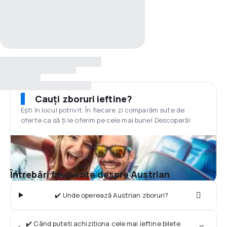
Cauți zboruri ieftine?
Ești în locul potrivit. În fiecare zi comparăm sute de
oferte ca să ți le oferim pe cele mai bune! Descoperă!
Întrebări frecvente despre Austrian
✔️ Unde operează Austrian zboruri?
✔️ Când puteți achiziționa cele mai ieftine bilete