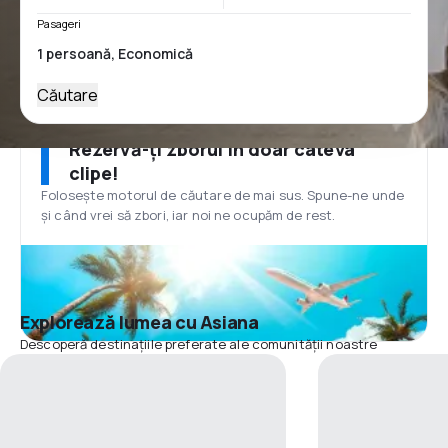
Pasageri
Căutare
Rezervă-ți zborul în doar câteva
clipe!
Folosește motorul de căutare de mai sus. Spune-ne unde
și când vrei să zbori, iar noi ne ocupăm de rest.
Explorează lumea cu Asiana
Descoperă destinațiile preferate ale comunității noastre