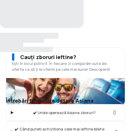
Cauți zboruri ieftine?
Ești în locul potrivit. În fiecare zi comparăm sute de
oferte ca să ți le oferim pe cele mai bune! Descoperă!
Întrebări frecvente despre Asiana
✔️ Unde operează Asiana zboruri?
✔️ Când puteți achiziționa cele mai ieftine bilete