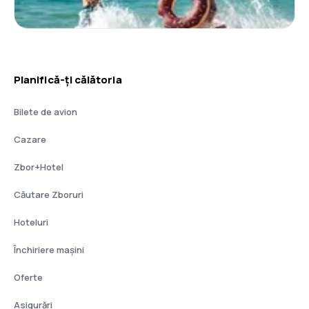
Planifică-ți călătoria
Bilete de avion
Cazare
Zbor+Hotel
Căutare Zboruri
Hoteluri
Închiriere mașini
Oferte
Asigurări