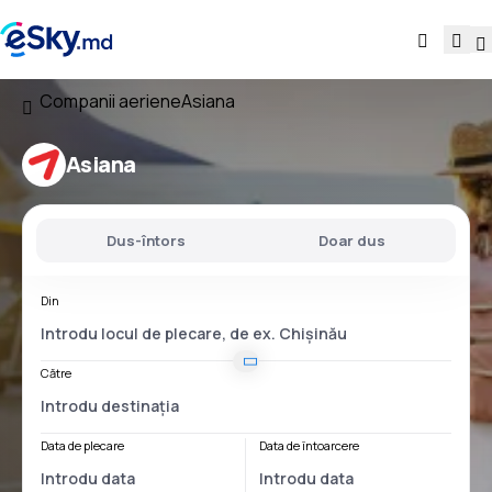
Companii aeriene
Asiana
Asiana
Dus-întors
Doar dus
Din
Către
Data de plecare
Data de întoarcere