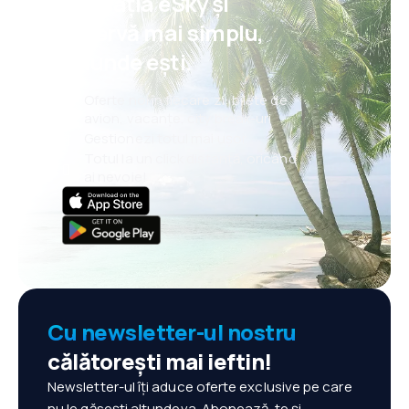
aplicația eSky și
długich lotach 
rezervă mai simplu,
oriunde ești.
Oferte noi în fiecare zi: bilete de
avion, vacanțe, city break-uri
Gestionezi totul mai ușor
Totul la un click distanță, oricând
ai nevoie!
Cu newsletter-ul nostru
călătorești mai ieftin!
Newsletter-ul îți aduce oferte exclusive pe care
nu le găsești altundeva. Abonează-te și