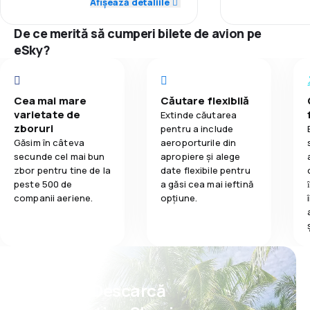
5,0
Rețeaua de conexiuni
Afișează detaliile
5,0
Mâncare
Punctualitate
To co najbardzie
lotnicze (i co s
De ce merită să cumperi bilete de avion pe
4,0
Prețul biletelor
się pisać tą rec
Rețeaua de c
eSky?
profesjonalne 
5,0
Confort în timpul călătoriei
personelu. Pom
Prețul biletelo
w klasie ekonom
przez cały czas 
5,0
Cea mai mare
Căutare flexibilă
Transportul bagajelor
Confort în tim
godzin) czuwał
varietate de
Extinde căutarea
brakowało napo
zboruri
pentru a include
5,0
Mâncare
głodnych zawsz
Transportul b
Găsim în câteva
aeroporturile din
ciasteczka z or
secunde cel mai bun
apropiere și alege
obsługujący mój
zbor pentru tine de la
date flexibile pentru
Mâncare
cierpliwość ku
peste 500 de
a găsi cea mai ieftină
dodatkowe napo
companii aeriene.
opțiune.
krytycznych sp
"pijesz za dużo
w innych liniach.
Jedzenie było 
napojów duży (
Psst! Descarcă
Przy takiej jako
jest wygórowan