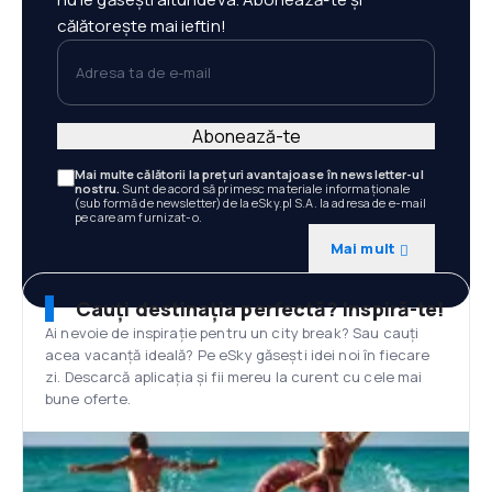
călătorește mai ieftin!
Adresa ta de e-mail
Abonează-te
Mai multe călătorii la prețuri avantajoase în newsletter-ul
nostru.
Sunt de acord să primesc materiale informaționale
(sub formă de newsletter) de la eSky.pl S.A. la adresa de e-mail
pe care am furnizat-o.
Mai mult
Cauți destinația perfectă? Inspiră-te!
Ai nevoie de inspirație pentru un city break? Sau cauți
acea vacanță ideală? Pe eSky găsești idei noi în fiecare
zi. Descarcă aplicația și fii mereu la curent cu cele mai
bune oferte.