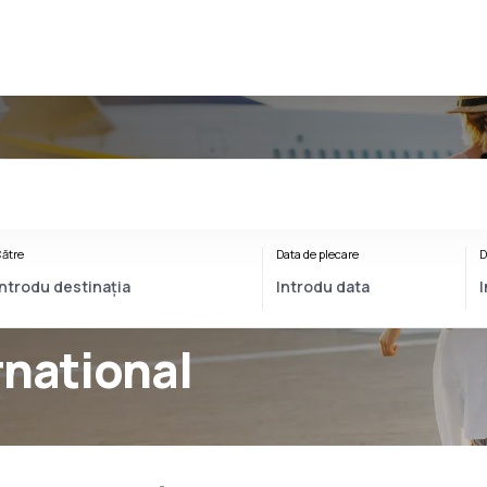
ătre
Data de plecare
D
rnational