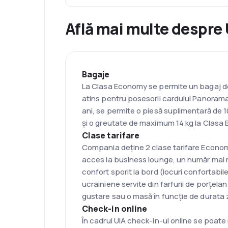
Află mai multe despre 
Bagaje
La Clasa Economy se permite un bagaj de c
atins pentru posesorii cardului Panorama
ani, se permite o piesă suplimentară de 1
și o greutate de maximum 14 kg la Clasa
Clase tarifare
Compania deține 2 clase tarifare Econom
acces la business lounge, un număr mai ma
confort sporit la bord (locuri confortabil
ucrainiene servite din farfurii de porțela
gustare sau o masă în funcție de durata
Check-in online
În cadrul UIA check-in-ul online se poate 