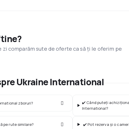
ftine?
are zi comparăm sute de oferte ca să ți le oferim pe
spre Ukraine International
✔️ Când puteți achiziționa
rnational zboruri?
International?
ză pe rute similare?
✔️ Pot rezerva și o came