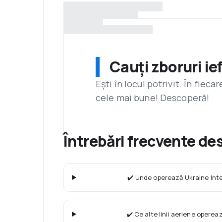
Cauți zboruri ie
Ești în locul potrivit. În fiec
cele mai bune! Descoperă!
Întrebări frecvente de
✔️ Unde operează Ukraine Inte
✔️ Ce alte linii aeriene operea