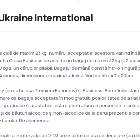
Ukraine International
ală de maxim 23 kg, numărul acceptat al acestora variind însă pân
. La Clasa Business se admite un bagaj de maxim 32 kg și 2 piese
0 kg și un cărucior pliabil. Bagajul de mână constă într-o singur
 Business, dimensiunea maximă admisă fiind de 55x 40 x 20cm.
y (cu subclasa Premium Economy) și Business. Beneficiile clasei
re de bagaje acceptate în mod gratuit, posibilitatea de a face mo
e, spațioase și ajustabile, dulap pentru lucruri personale, o selec
n și de băuturi alcoolice și non-alcoolice de la barul prezent la b
 zborului. De asemenea,.
realiza în intervalul de 2-23 ore înainte de ora de decolare (cu o 