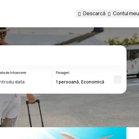
Descarcă
Contul meu
ata de întoarcere
Pasageri