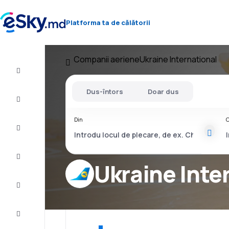
Platforma ta de călătorii
Companii aeriene
Ukraine International
Zbor+Hotel
Dus-întors
Doar dus
Bilete
de
avion
Din
C
Cazare
Oferte
Ukraine Inte
Finalizează
călătoria
Inspiraţie şi
recomandări