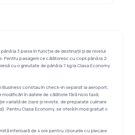
ă la 3 piese în funcție de destinații și de nivelul
. Pentru pasagerii ce călătoresc cu copii până la 2
ă piesă cu o greutate de până la 7 kg la Clasa Economy
 Business constau în check-in separat la aeroport,
dificări în datele de călătorie fără nicio taxă,
ție variată de ziare și reviste, de preparate culinare
ord). Pentru Clasa Economy, se oferă în mod gratuit o
limită inferioară de 4 ore pentru zborurile cu plecare