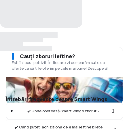
Cauți zboruri ieftine?
Ești în locul potrivit. În fiecare zi comparăm sute de
oferte ca să ți le oferim pe cele mai bune! Descoperă!
Întrebări frecvente despre Smart Wings
✔️ Unde operează Smart Wings zboruri?
✔️ Când puteți achiziționa cele mai ieftine bilete