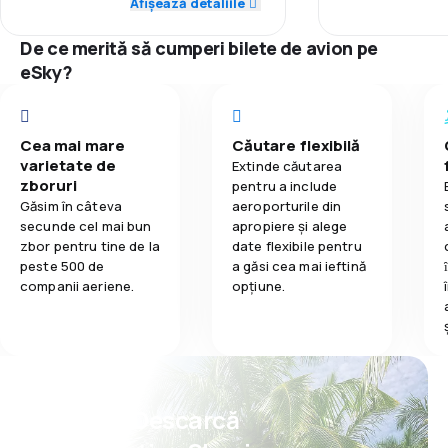
Afișează detaliile
3,5
Mâncare
Punctualitate
přesahující možnosti převozu v
5,0
Punctualitate
letadle. Bylo to zbytečné, stačilo
De ce merită să cumperi bilete de avion pe
přece nabídnout zpoplatněnou
Rețeaua de c
eSky?
úschovnu na letišti, na kterou jsem
5,0
Rețeaua de conexiuni
se dotázala, a tím se problém
Prețul biletelo
vyřešil. Ale zvyšovat hlas před
5,0
Prețul biletelor
cestujícími a anglicky opakovat, že
Cea mai mare
Căutare flexibilă
Confort în tim
je jedno , jak se dostanou domů, že
varietate de
Extinde căutarea
5,0
Confort în timpul călătoriei
je to jejich odpovědnost, mi
zboruri
pentru a include
nepřipadalo vůbec profesionální.
Transportul b
Găsim în câteva
aeroporturile din
5,0
Transportul bagajelor
secunde cel mai bun
apropiere și alege
zbor pentru tine de la
date flexibile pentru
Mâncare
peste 500 de
a găsi cea mai ieftină
5,0
Mâncare
companii aeriene.
opțiune.
Psst! Descarcă