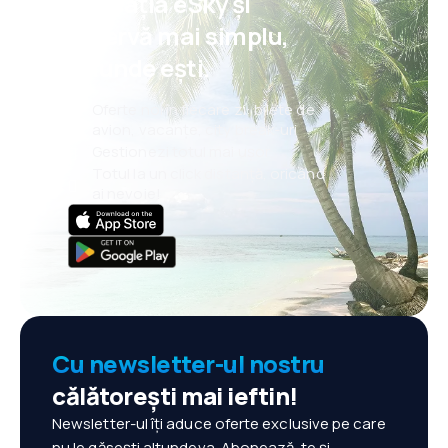
aplicația eSky și
rezervă mai simplu,
oriunde ești.
Oferte noi în fiecare zi: bilete de
avion, vacanțe, city break-uri
Gestionezi totul mai ușor
Totul la un click distanță, oricând
ai nevoie!
Cu newsletter-ul nostru
călătorești mai ieftin!
Newsletter-ul îți aduce oferte exclusive pe care
nu le găsești altundeva. Abonează-te și