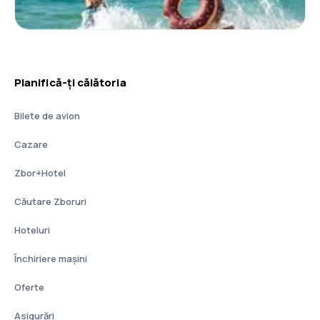
Planifică-ți călătoria
Bilete de avion
Cazare
Zbor+Hotel
Căutare Zboruri
Hoteluri
Închiriere mașini
Oferte
Asigurări