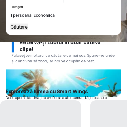
Pasageri
Căutare
Rezervă-ți zborul în doar câteva
clipe!
Folosește motorul de căutare de mai sus. Spune-ne unde
și când vrei să zbori, iar noi ne ocupăm de rest.
Explorează lumea cu Smart Wings
Descoperă destinațiile preferate ale comunității noastre