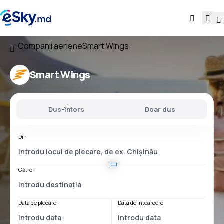
Companii aeriene
Smart Wings
Smart Wings
Dus-întors
Doar dus
Din
Către
Data de plecare
Data de întoarcere