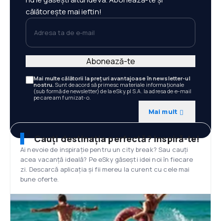
călătorește mai ieftin!
Adresa ta de e-mail
Abonează-te
Mai multe călătorii la prețuri avantajoase în newsletter-ul
nostru.
Sunt de acord să primesc materiale informaționale
(sub formă de newsletter) de la eSky.pl S.A. la adresa de e-mail
pe care am furnizat-o.
Mai mult
Cauți destinația perfectă? Inspiră-te!
Ai nevoie de inspirație pentru un city break? Sau cauți
acea vacanță ideală? Pe eSky găsești idei noi în fiecare
zi. Descarcă aplicația și fii mereu la curent cu cele mai
bune oferte.