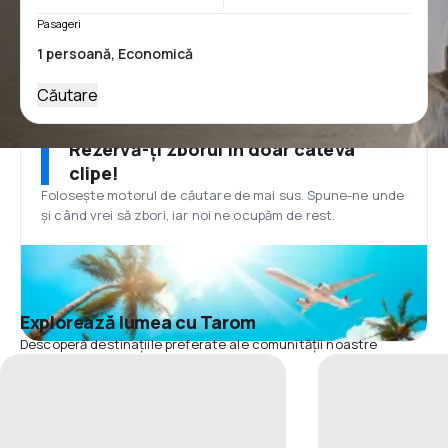
Pasageri
Căutare
Rezervă-ți zborul în doar câteva
clipe!
Folosește motorul de căutare de mai sus. Spune-ne unde
și când vrei să zbori, iar noi ne ocupăm de rest.
Explorează lumea cu Tarom
Descoperă destinațiile preferate ale comunității noastre