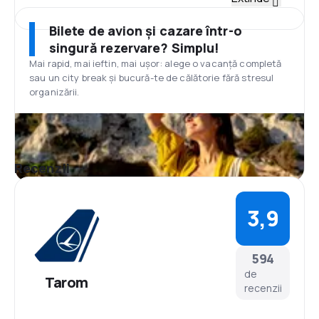
În 1992 TAROM a demarat un proces intensiv de
modernizare a flotei și începând cu anul 1998, flota
Bilete de avion și cazare într-o
TAROM s-a îmbogăţit cu şapte aeronave ATR 42-
singură rezervare? Simplu!
500 pentru curse interne şi regionale, precum şi cu
Mai rapid, mai ieftin, mai ușor: alege o vacanță completă
alte 4 aeronave BOEING 737. TAROM operează în
sau un city break și bucură-te de călătorie fără stresul
prezent pe zborurile externe şi interne cu o flotă
organizării.
compusă din 24 aeronave: 1 aeronavă BOEING B737-
800, 4 aeronave BOEING 737-700, 4 aeronave
BOEING 737-300, 4 aeronave AIRBUS A318-111, 7
aeronave ATR 42-500, 2 aeronave ATR 72-500, 2
aeronave AIRBUS A310-325.
Recenzii
Hub
Aeroportul Internațional Henri Coandă (IATA: OTP,
ICAO: LROP) este cel mai mare aeroport din
3,9
România. Aeroportul Henri Coandă este situat în
afara zonei urbane a Bucureștiului, în orașul
Otopeni, județul Ilfov. În anul 2013 pe Aeroportul
594
Henri Coandă au tranzitat 7.643.467 de pasageri.
Numele aeroportului a fost schimbat în mai 2004,
de
Tarom
până atunci el numindu-se Aeroportul Internațional
recenzii
Otopeni.
Mese