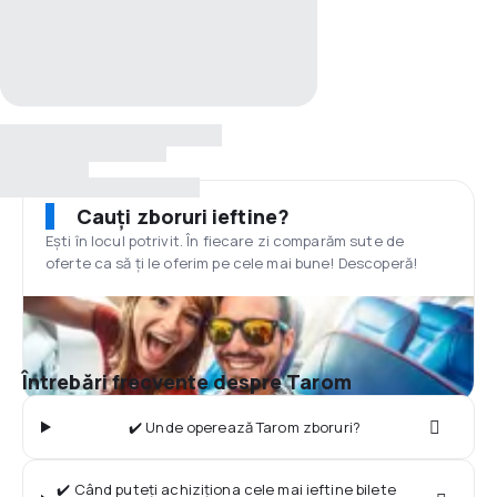
Cauți zboruri ieftine?
Ești în locul potrivit. În fiecare zi comparăm sute de
oferte ca să ți le oferim pe cele mai bune! Descoperă!
Întrebări frecvente despre Tarom
✔️ Unde operează Tarom zboruri?
✔️ Când puteți achiziționa cele mai ieftine bilete