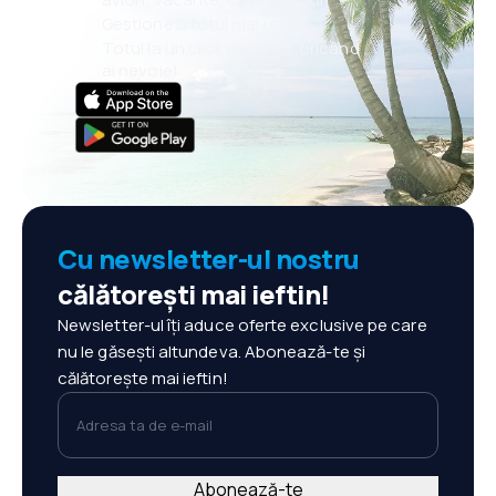
Gestionezi totul mai ușor
Totul la un click distanță, oricând
ai nevoie!
Cu newsletter-ul nostru
călătorești mai ieftin!
Newsletter-ul îți aduce oferte exclusive pe care
nu le găsești altundeva. Abonează-te și
călătorește mai ieftin!
Adresa ta de e-mail
Abonează-te