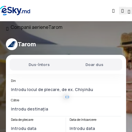
Companii aeriene
Tarom
Tarom
Dus-întors
Doar dus
Din
Către
Data de plecare
Data de întoarcere