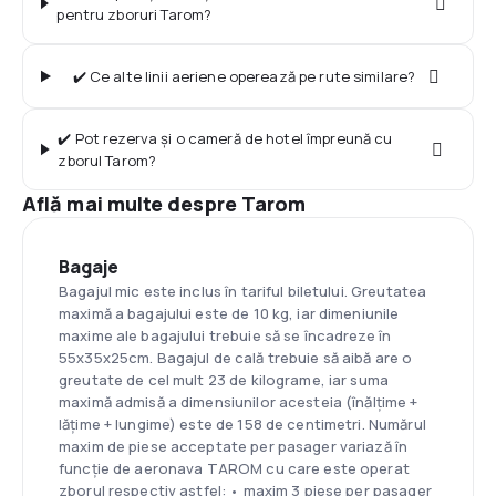
pentru zboruri Tarom?
✔️ Ce alte linii aeriene operează pe rute similare?
✔️ Pot rezerva și o cameră de hotel împreună cu
zborul Tarom?
Află mai multe despre Tarom
Bagaje
Bagajul mic este inclus în tariful biletului. Greutatea
maximă a bagajului este de 10 kg, iar dimeniunile
maxime ale bagajului trebuie să se încadreze în
55x35x25cm. Bagajul de cală trebuie să aibă are o
greutate de cel mult 23 de kilograme, iar suma
maximă admisă a dimensiunilor acesteia (înălţime +
lăţime + lungime) este de 158 de centimetri. Numărul
maxim de piese acceptate per pasager variază în
funcţie de aeronava TAROM cu care este operat
zborul respectiv astfel: • maxim 3 piese per pasager