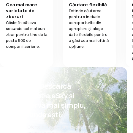
Confort în tim
Cea mai mare
Căutare flexibilă
accelerând procesul de îmbarcare/debarcare.
1,0
varietate de
Mâncare
Internetul este disponibil după depășirea înălțimii de
Extinde căutarea
zboruri
3000 m, prin lansarea browserului web și înregistrare.
Transportul b
pentru a include
Accesul complet la Internet se realizează prin plata
Găsim în câteva
aeroporturile din
unei taxe în funcție de dispozitivul folosit și de
secunde cel mai bun
apropiere și alege
Mâncare
durata zborului.
zbor pentru tine de la
date flexibile pentru
peste 500 de
a găsi cea mai ieftină
companii aeriene.
opțiune.
Psst! Descarcă
aplicația eSky și
rezervă mai simplu,
oriunde ești.
Oferte noi în fiecare zi: bilete de
avion, vacanțe, city break-uri