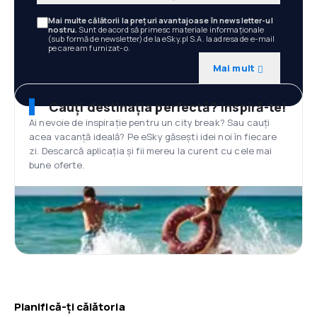
Mai multe călătorii la prețuri avantajoase în newsletter-ul
nostru.
Sunt de acord să primesc materiale informaționale
(sub formă de newsletter) de la eSky.pl S.A. la adresa de e-mail
pe care am furnizat-o.
Mai mult
Cauți destinația perfectă? Inspiră-te!
Ai nevoie de inspirație pentru un city break? Sau cauți
acea vacanță ideală? Pe eSky găsești idei noi în fiecare
zi. Descarcă aplicația și fii mereu la curent cu cele mai
bune oferte.
Planifică-ți călătoria