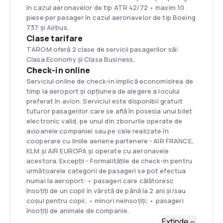
în cazul aeronavelor de tip ATR 42/72 • maxim 10
piese per pasager în cazul aeronavelor de tip Boeing
737 şi Airbus.
Clase tarifare
TAROM oferă 2 clase de servicii pasagerilor săi:
Clasa Economy și Clasa Business.
Check-in online
Serviciul online de check-in implică economisirea de
timp la aeroport și opțiunea de alegere a locului
preferat în avion. Serviciul este disponibil gratuit
tuturor pasagerilor care se află în posesia unui bilet
electronic valid, pe unul din zborurile operate de
avioanele companiei sau pe cele realizate în
cooperare cu liniile aeriene partenere - AIR FRANCE,
KLM şi AIR EUROPA şi operate cu aeronavele
acestora. Excepţii - Formalităţile de check-in pentru
următoarele categorii de pasageri se pot efectua
numai la aeroport: • pasageri care călătoresc
însoţiţi de un copil în vârstă de până la 2 ani şi/sau
coşul pentru copii; • minori neînsoţiţi; • pasageri
însoţiţi de animale de companie.
Flotă
Extinde