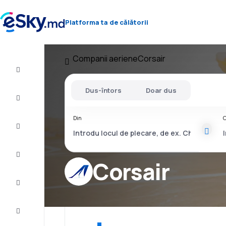
Platforma ta de călătorii
Companii aeriene
Corsair
Zbor+Hotel
Dus-întors
Doar dus
Bilete
de
avion
Din
C
Cazare
Oferte
Corsair
Finalizează
călătoria
Inspiraţie şi
recomandări