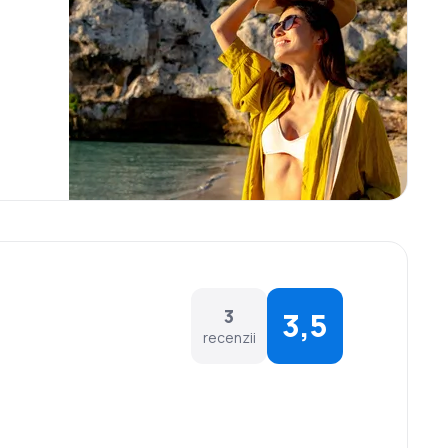
3
3,5
recenzii