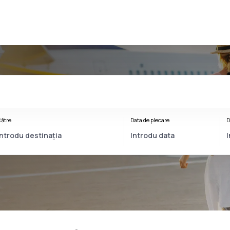
ătre
Data de plecare
D