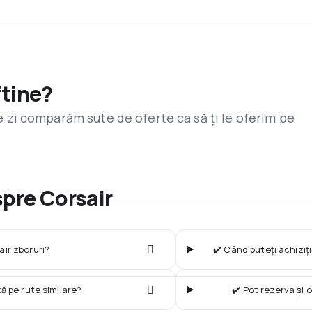
ftine?
are zi comparăm sute de oferte ca să ți le oferim pe
spre Corsair
ir zboruri?
✔️ Când puteți achiziț
ză pe rute similare?
✔️ Pot rezerva și