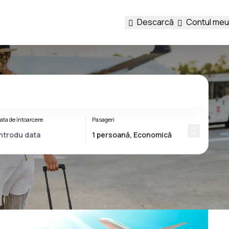
Descarcă
Contul meu
ata de întoarcere
Pasageri