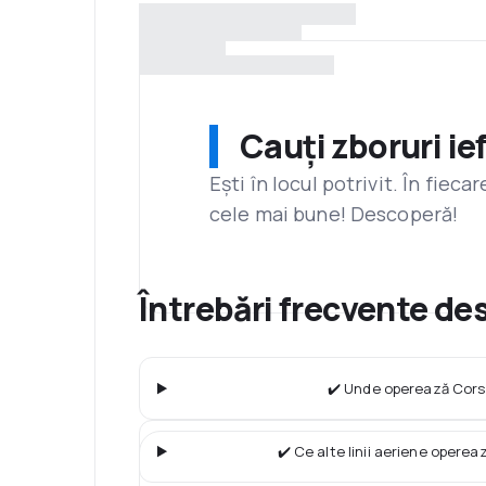
Cauți zboruri ie
Ești în locul potrivit. În fiec
cele mai bune! Descoperă!
Întrebări frecvente de
✔️ Unde operează Corsa
✔️ Ce alte linii aeriene operea