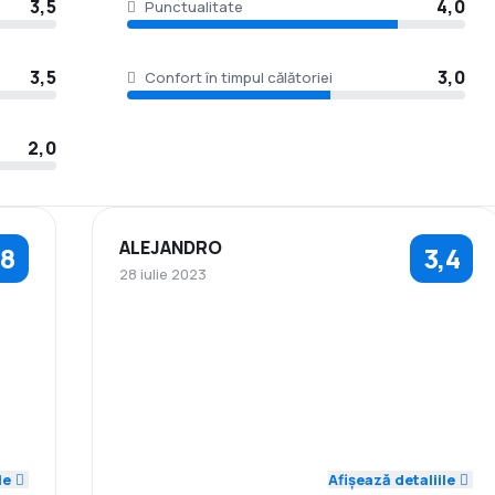
3,5
4,0
Punctualitate
3,5
3,0
Confort în timpul călătoriei
2,0
ALEJANDRO
,8
3,4
28 iulie 2023
4,0
4,0
4,0
Personal
Punctualitate
Rețeaua de
3,0
4,0
Prețul biletelor
4,0
conexiuni
Confort în
Transportul
5,0
2,0
4,0
timpul călătoriei
bagajelor
le
Afișează detaliile