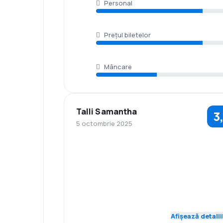
Personal
Prețul biletelor
Mâncare
Talli Samantha
3
5 octombrie 2025
3,0
Personal
Punctualitate
Rețeaua de
Prețul biletelor
4,0
conexiuni
Confort în
Transportul
4,0
timpul călătoriei
bagajelor
Afișează detalii