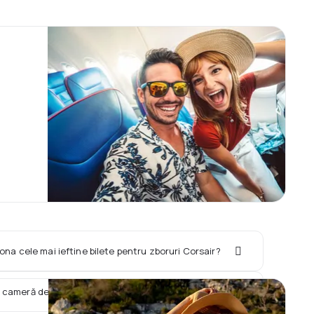
iona cele mai ieftine bilete pentru zboruri Corsair?
 o cameră de hotel împreună cu zborul Corsair?