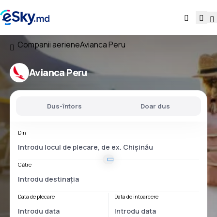
Companii aeriene
Avianca Peru
Avianca Peru
Dus-întors
Doar dus
Din
Către
Data de plecare
Data de întoarcere