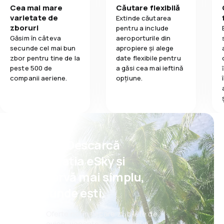
Cea mai mare
Căutare flexibilă
varietate de
Extinde căutarea
zboruri
pentru a include
Găsim în câteva
aeroporturile din
secunde cel mai bun
apropiere și alege
zbor pentru tine de la
date flexibile pentru
peste 500 de
a găsi cea mai ieftină
companii aeriene.
opțiune.
Psst! Descarcă
aplicația eSky și
rezervă mai simplu,
oriunde ești.
Oferte noi în fiecare zi: bilete de
avion, vacanțe, city break-uri