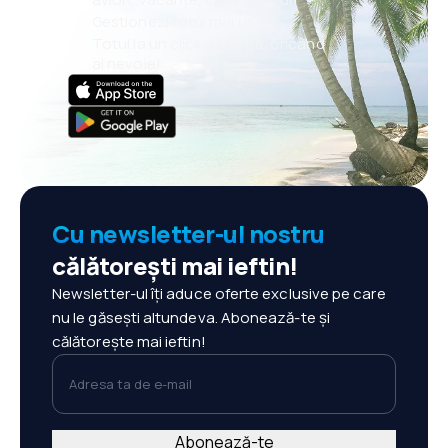
Gestionezi totul mai ușor
Totul la un click distanță, oricând
ai nevoie!
Cu newsletter-ul nostru
călătorești mai ieftin!
Newsletter-ul îți aduce oferte exclusive pe care
nu le găsești altundeva. Abonează-te și
călătorește mai ieftin!
Adresa ta de e-mail
Abonează-te