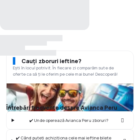
Cauți zboruri ieftine?
Ești în locul potrivit. În fiecare zi comparăm sute de
oferte ca să ți le oferim pe cele mai bune! Descoperă!
Întrebări frecvente despre Avianca Peru
✔️ Unde operează Avianca Peru zboruri?
✔️ Când puteți achiziționa cele mai ieftine bilete