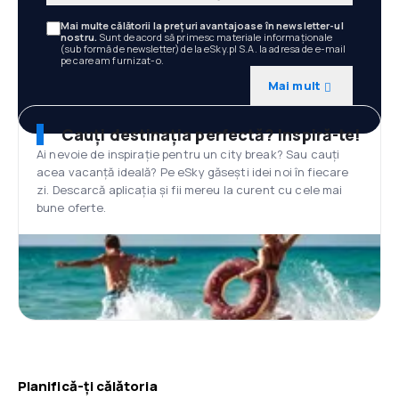
Mai multe călătorii la prețuri avantajoase în newsletter-ul
nostru.
Sunt de acord să primesc materiale informaționale
(sub formă de newsletter) de la eSky.pl S.A. la adresa de e-mail
pe care am furnizat-o.
Mai mult
Cauți destinația perfectă? Inspiră-te!
Ai nevoie de inspirație pentru un city break? Sau cauți
acea vacanță ideală? Pe eSky găsești idei noi în fiecare
zi. Descarcă aplicația și fii mereu la curent cu cele mai
bune oferte.
Planifică-ți călătoria