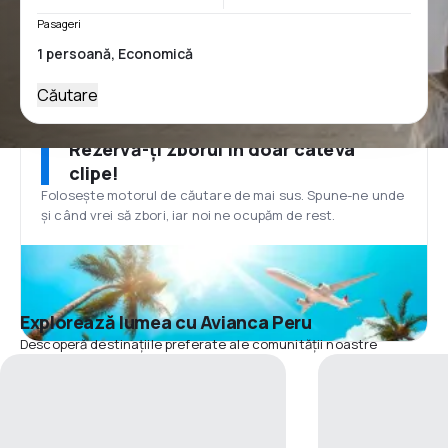
Pasageri
Căutare
Rezervă-ți zborul în doar câteva
clipe!
Folosește motorul de căutare de mai sus. Spune-ne unde
și când vrei să zbori, iar noi ne ocupăm de rest.
Explorează lumea cu Avianca Peru
Descoperă destinațiile preferate ale comunității noastre