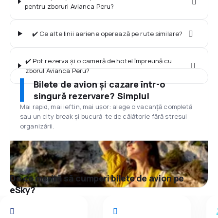
pentru zboruri Avianca Peru?
✔️ Ce alte linii aeriene operează pe rute similare?
✔️ Pot rezerva și o cameră de hotel împreună cu
zborul Avianca Peru?
Bilete de avion și cazare într-o
singură rezervare? Simplu!
Mai rapid, mai ieftin, mai ușor: alege o vacanță completă
sau un city break și bucură-te de călătorie fără stresul
organizării.
De ce merită să cumperi bilete de avion pe
eSky?