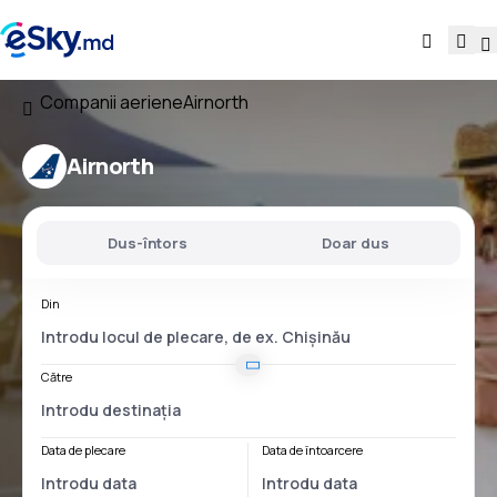
Companii aeriene
Airnorth
Airnorth
Dus-întors
Doar dus
Din
Către
Data de plecare
Data de întoarcere