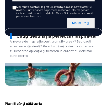
Mai multe călătorii la prețuri avantajoase în newsletter-ul
nostru.
Sunt de acord să primesc materiale informaționale
(sub formă de newsletter) de la eSky.pl S.A. la adresa de e-mail
pe care am furnizat-o.
Mai mult
Cauți destinația perfectă? Inspiră-te!
Ai nevoie de inspirație pentru un city break? Sau cauți
acea vacanță ideală? Pe eSky găsești idei noi în fiecare
zi. Descarcă aplicația și fii mereu la curent cu cele mai
bune oferte.
Planifică-ți călătoria