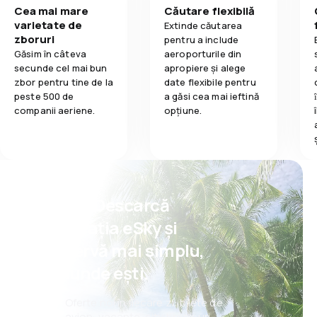
Cea mai mare
Căutare flexibilă
varietate de
Extinde căutarea
zboruri
pentru a include
Găsim în câteva
aeroporturile din
secunde cel mai bun
apropiere și alege
zbor pentru tine de la
date flexibile pentru
peste 500 de
a găsi cea mai ieftină
companii aeriene.
opțiune.
Psst! Descarcă
aplicația eSky și
rezervă mai simplu,
oriunde ești.
Oferte noi în fiecare zi: bilete de
avion, vacanțe, city break-uri