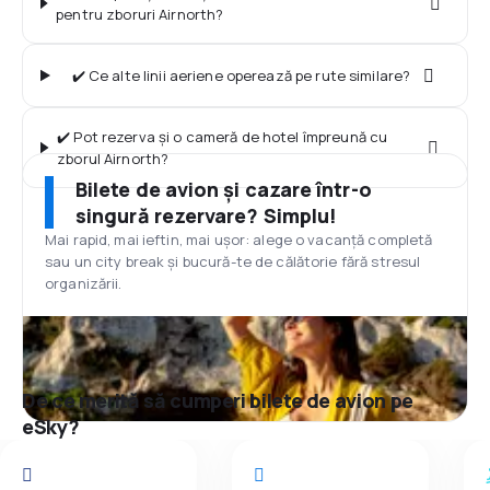
pentru zboruri Airnorth?
✔️ Ce alte linii aeriene operează pe rute similare?
✔️ Pot rezerva și o cameră de hotel împreună cu
zborul Airnorth?
Bilete de avion și cazare într-o
singură rezervare? Simplu!
Mai rapid, mai ieftin, mai ușor: alege o vacanță completă
sau un city break și bucură-te de călătorie fără stresul
organizării.
De ce merită să cumperi bilete de avion pe
eSky?