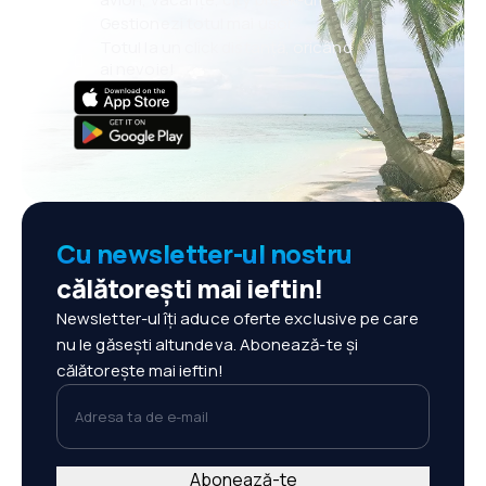
Gestionezi totul mai ușor
Totul la un click distanță, oricând
ai nevoie!
Cu newsletter-ul nostru
călătorești mai ieftin!
Newsletter-ul îți aduce oferte exclusive pe care
nu le găsești altundeva. Abonează-te și
călătorește mai ieftin!
Adresa ta de e-mail
Abonează-te