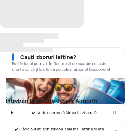
Cauți zboruri ieftine?
Ești în locul potrivit. În fiecare zi comparăm sute de
oferte ca să ți le oferim pe cele mai bune! Descoperă!
Întrebări frecvente despre Airnorth
✔️ Unde operează Airnorth zboruri?
✔️ Când puteți achiziționa cele mai ieftine bilete