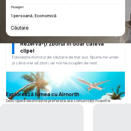
Pasageri
Căutare
Rezervă-ți zborul în doar câteva
clipe!
Folosește motorul de căutare de mai sus. Spune-ne unde
și când vrei să zbori, iar noi ne ocupăm de rest.
Explorează lumea cu Airnorth
Descoperă destinațiile preferate ale comunității noastre