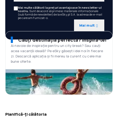
Mai multe călătorii la prețuri avantajoase în newsletter-ul
nostru.
Sunt de acord să primesc materiale informaționale
(sub formă de newsletter) de la eSky.pl S.A. la adresa de e-mail
pe care am furnizat-o.
Mai mult
Cauți destinația perfectă? Inspiră-te!
Ai nevoie de inspirație pentru un city break? Sau cauți
acea vacanță ideală? Pe eSky găsești idei noi în fiecare
zi. Descarcă aplicația și fii mereu la curent cu cele mai
bune oferte.
Planifică-ți călătoria