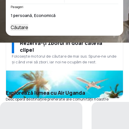
Pasageri
Căutare
Rezervă-ți zborul în doar câteva
clipe!
Folosește motorul de căutare de mai sus. Spune-ne unde
și când vrei să zbori, iar noi ne ocupăm de rest.
Explorează lumea cu Air Uganda
Descoperă destinațiile preferate ale comunității noastre