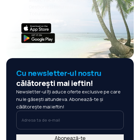
Gestionezi totul mai ușor
Totul la un click distanță, oricând
ai nevoie!
Cu newsletter-ul nostru
călătorești mai ieftin!
Newsletter-ul îți aduce oferte exclusive pe care
nu le găsești altundeva. Abonează-te și
călătorește mai ieftin!
Adresa ta de e-mail
Abonează-te