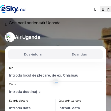
Companii aeriene
Air Uganda
Air Uganda
Dus-întors
Doar dus
Din
Către
Data de plecare
Data de întoarcere