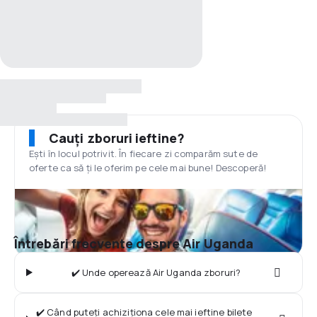
Cauți zboruri ieftine?
Ești în locul potrivit. În fiecare zi comparăm sute de
oferte ca să ți le oferim pe cele mai bune! Descoperă!
Întrebări frecvente despre Air Uganda
✔️ Unde operează Air Uganda zboruri?
✔️ Când puteți achiziționa cele mai ieftine bilete