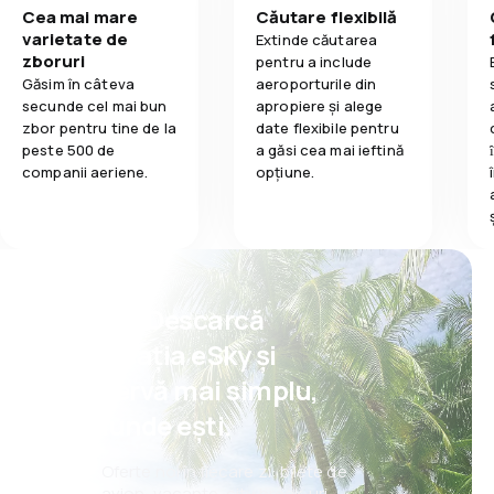
Cea mai mare
Căutare flexibilă
varietate de
Extinde căutarea
zboruri
pentru a include
Găsim în câteva
aeroporturile din
secunde cel mai bun
apropiere și alege
zbor pentru tine de la
date flexibile pentru
peste 500 de
a găsi cea mai ieftină
companii aeriene.
opțiune.
Psst! Descarcă
aplicația eSky și
rezervă mai simplu,
oriunde ești.
Oferte noi în fiecare zi: bilete de
avion, vacanțe, city break-uri