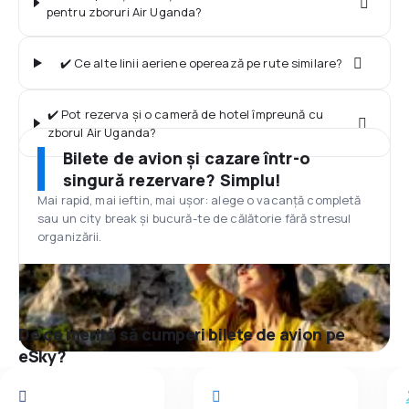
pentru zboruri Air Uganda?
✔️ Ce alte linii aeriene operează pe rute similare?
✔️ Pot rezerva și o cameră de hotel împreună cu
zborul Air Uganda?
Bilete de avion și cazare într-o
singură rezervare? Simplu!
Mai rapid, mai ieftin, mai ușor: alege o vacanță completă
sau un city break și bucură-te de călătorie fără stresul
organizării.
De ce merită să cumperi bilete de avion pe
eSky?