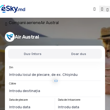
Companii aeriene
Air Austral
Air Austral
Dus-întors
Doar dus
Din
Către
Data de plecare
Data de întoarcere