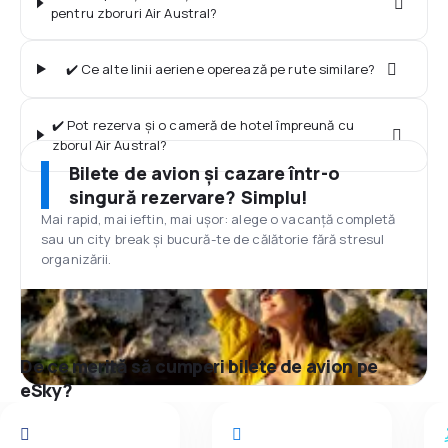
pentru zboruri Air Austral?
✔️ Ce alte linii aeriene operează pe rute similare?
✔️ Pot rezerva și o cameră de hotel împreună cu
zborul Air Austral?
Bilete de avion și cazare într-o
singură rezervare? Simplu!
Mai rapid, mai ieftin, mai ușor: alege o vacanță completă
sau un city break și bucură-te de călătorie fără stresul
organizării.
De ce merită să cumperi bilete de avion pe
eSky?