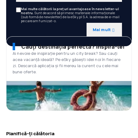
Mai multe călătorii la prețuri avantajoase în newsletter-ul
nostru.
Sunt de acord să primesc materiale informaționale
(sub formă de newsletter) de la eSky.pl S.A. la adresa de e-mail
pe care am furnizat-o.
Mai mult
Cauți destinația perfectă? Inspiră-te!
Ai nevoie de inspirație pentru un city break? Sau cauți
acea vacanță ideală? Pe eSky găsești idei noi în fiecare
zi. Descarcă aplicația și fii mereu la curent cu cele mai
bune oferte.
Planifică-ți călătoria