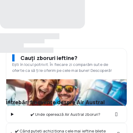
Cauți zboruri ieftine?
Ești în locul potrivit. În fiecare zi comparăm sute de
oferte ca să ți le oferim pe cele mai bune! Descoperă!
Întrebări frecvente despre Air Austral
✔️ Unde operează Air Austral zboruri?
✔️ Când puteți achiziționa cele mai ieftine bilete