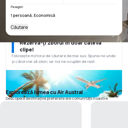
Pasageri
Căutare
Rezervă-ți zborul în doar câteva
clipe!
Folosește motorul de căutare de mai sus. Spune-ne unde
și când vrei să zbori, iar noi ne ocupăm de rest.
Explorează lumea cu Air Austral
Descoperă destinațiile preferate ale comunității noastre