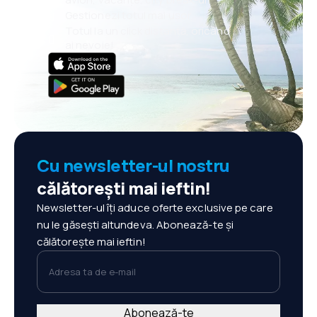
Gestionezi totul mai ușor
Totul la un click distanță, oricând
ai nevoie!
Cu newsletter-ul nostru
călătorești mai ieftin!
Newsletter-ul îți aduce oferte exclusive pe care
nu le găsești altundeva. Abonează-te și
călătorește mai ieftin!
Adresa ta de e-mail
Abonează-te