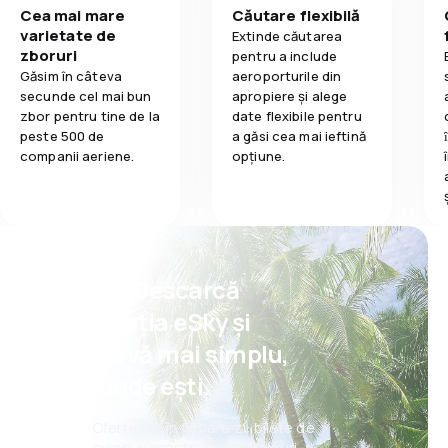
Cea mai mare
Căutare flexibilă
varietate de
Extinde căutarea
zboruri
pentru a include
Găsim în câteva
aeroporturile din
secunde cel mai bun
apropiere și alege
zbor pentru tine de la
date flexibile pentru
peste 500 de
a găsi cea mai ieftină
companii aeriene.
opțiune.
Psst! Descarcă
aplicația eSky și
rezervă mai simplu,
oriunde ești.
Oferte noi în fiecare zi: bilete de
avion, vacanțe, city break-uri