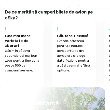
3,2
Mâncare
Punctualitate
line at the airp
counters, they 
De ce merită să cumperi bilete de avion pe
at least one cou
Rețeaua de c
eSky?
separated it fo
without luggage
Prețul biletelo
check in
Cea mai mare
Căutare flexibilă
Confort în tim
varietate de
Extinde căutarea
zboruri
pentru a include
Transportul b
Găsim în câteva
aeroporturile din
secunde cel mai bun
apropiere și alege
zbor pentru tine de la
date flexibile pentru
peste 500 de
a găsi cea mai ieftină
companii aeriene.
opțiune.
Psst! Descarcă