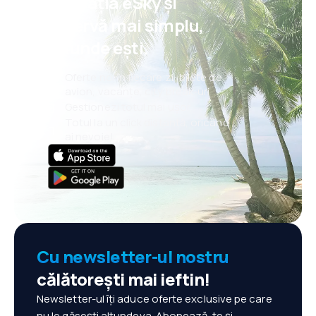
aplicația eSky și
rezervă mai simplu,
oriunde ești.
Oferte noi în fiecare zi: bilete de
avion, vacanțe, city break-uri
Gestionezi totul mai ușor
Totul la un click distanță, oricând
ai nevoie!
Cu newsletter-ul nostru
călătorești mai ieftin!
Newsletter-ul îți aduce oferte exclusive pe care
nu le găsești altundeva. Abonează-te și