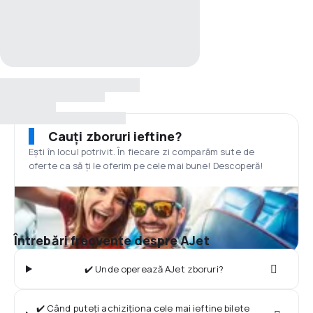
Cauți zboruri ieftine?
Ești în locul potrivit. În fiecare zi comparăm sute de
oferte ca să ți le oferim pe cele mai bune! Descoperă!
Întrebări frecvente despre AJet
✔️ Unde operează AJet zboruri?
✔️ Când puteți achiziționa cele mai ieftine bilete