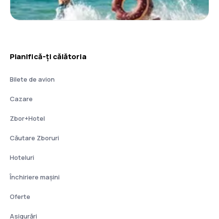
Planifică-ți călătoria
Bilete de avion
Cazare
Zbor+Hotel
Căutare Zboruri
Hoteluri
Închiriere mașini
Oferte
Asigurări