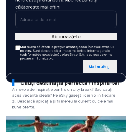
călătorește mai ieftin!
Adresa ta de e-mail
Abonează-te
Mai multe călătorii la prețuri avantajoase în newsletter-ul
nostru.
Sunt de acord să primesc materiale informaționale
(sub formă de newsletter) de la eSky.pl S.A. la adresa de e-mail
pe care am furnizat-o.
Mai mult
Cauți destinația perfectă? Inspiră-te!
Ai nevoie de inspirație pentru un city break? Sau cauți
acea vacanță ideală? Pe eSky găsești idei noi în fiecare
zi. Descarcă aplicația și fii mereu la curent cu cele mai
bune oferte.