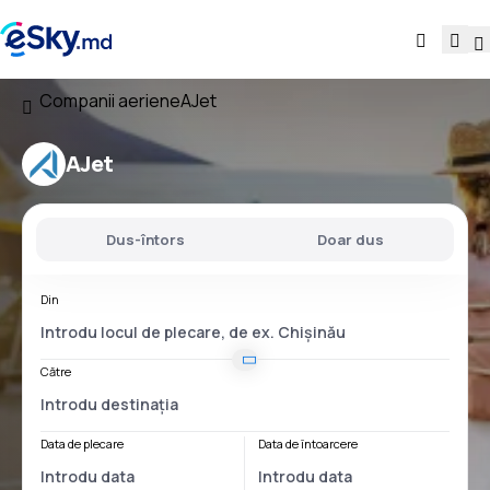
Companii aeriene
AJet
AJet
Dus-întors
Doar dus
Din
Către
Data de plecare
Data de întoarcere