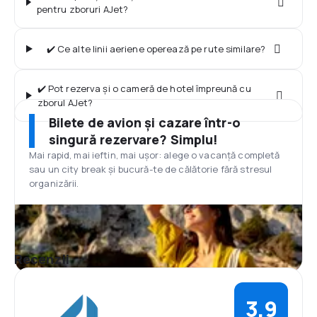
pentru zboruri AJet?
✔️ Ce alte linii aeriene operează pe rute similare?
✔️ Pot rezerva și o cameră de hotel împreună cu
zborul AJet?
Bilete de avion și cazare într-o
singură rezervare? Simplu!
Mai rapid, mai ieftin, mai ușor: alege o vacanță completă
sau un city break și bucură-te de călătorie fără stresul
organizării.
Recenzii
3,9