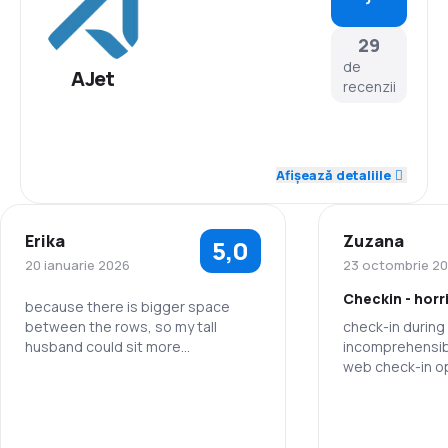
29
de
AJet
recenzii
4,2
Personal
Afișează detaliile
3,7
Punctualitate
Erika
Zuzana
5,0
3,8
Rețeaua de conexiuni
20 ianuarie 2026
23 octombrie 2
Checkin - horr
4,0
Prețul biletelor
because there is bigger space
between the rows, so my tall
check-in during 
husband could sit more
incomprehensibl
3,8
Confort în timpul călătoriei
comortable. Also the flight was
web check-in opt
very smood and nice.
then incomprehe
4,4
second time, w
Transportul bagajelor
Personal
not have luggag
line with the lu