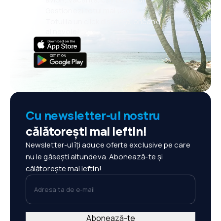
Gestionezi totul mai ușor
Totul la un click distanță, oricând
ai nevoie!
Cu newsletter-ul nostru
călătorești mai ieftin!
Newsletter-ul îți aduce oferte exclusive pe care
nu le găsești altundeva. Abonează-te și
călătorește mai ieftin!
Adresa ta de e-mail
Abonează-te