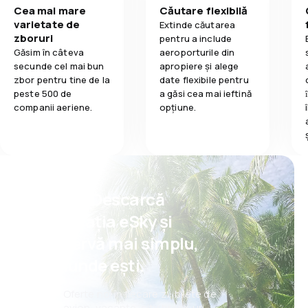
Cea mai mare
Căutare flexibilă
varietate de
Extinde căutarea
zboruri
pentru a include
Găsim în câteva
aeroporturile din
secunde cel mai bun
apropiere și alege
zbor pentru tine de la
date flexibile pentru
peste 500 de
a găsi cea mai ieftină
companii aeriene.
opțiune.
Psst! Descarcă
aplicația eSky și
rezervă mai simplu,
oriunde ești.
Oferte noi în fiecare zi: bilete de
avion, vacanțe, city break-uri