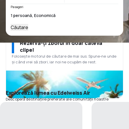
Pasageri
Căutare
Rezervă-ți zborul în doar câteva
clipe!
Folosește motorul de căutare de mai sus. Spune-ne unde
și când vrei să zbori, iar noi ne ocupăm de rest.
Explorează lumea cu Edelweiss Air
Descoperă destinațiile preferate ale comunității noastre