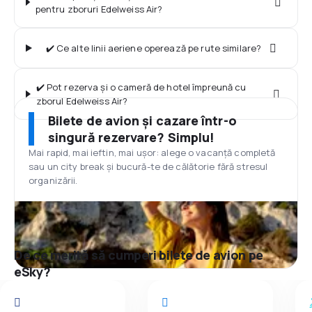
pentru zboruri Edelweiss Air?
✔️ Ce alte linii aeriene operează pe rute similare?
✔️ Pot rezerva și o cameră de hotel împreună cu
zborul Edelweiss Air?
Bilete de avion și cazare într-o
singură rezervare? Simplu!
Mai rapid, mai ieftin, mai ușor: alege o vacanță completă
sau un city break și bucură-te de călătorie fără stresul
organizării.
De ce merită să cumperi bilete de avion pe
eSky?