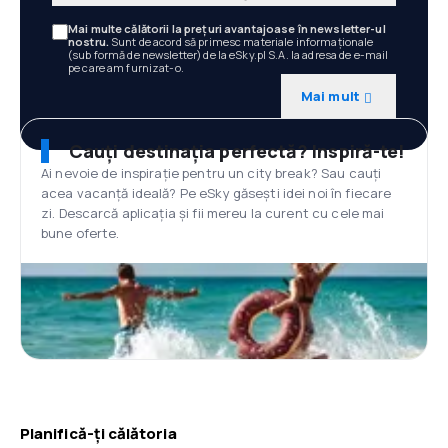
Mai multe călătorii la prețuri avantajoase în newsletter-ul
nostru.
Sunt de acord să primesc materiale informaționale
(sub formă de newsletter) de la eSky.pl S.A. la adresa de e-mail
pe care am furnizat-o.
Mai mult
Cauți destinația perfectă? Inspiră-te!
Ai nevoie de inspirație pentru un city break? Sau cauți
acea vacanță ideală? Pe eSky găsești idei noi în fiecare
zi. Descarcă aplicația și fii mereu la curent cu cele mai
bune oferte.
Planifică-ți călătoria