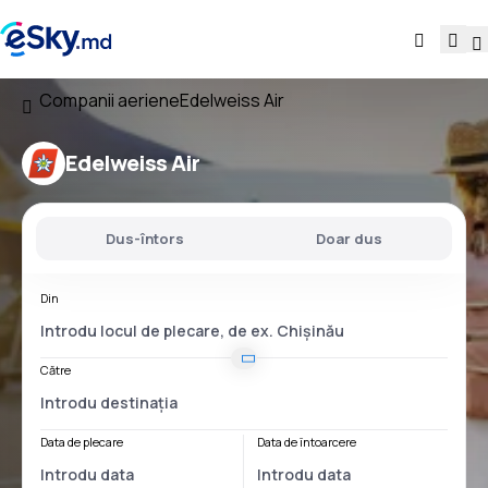
Companii aeriene
Edelweiss Air
Edelweiss Air
Dus-întors
Doar dus
Din
Către
Data de plecare
Data de întoarcere