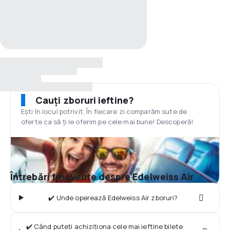
Cauți zboruri ieftine?
Ești în locul potrivit. În fiecare zi comparăm sute de
oferte ca să ți le oferim pe cele mai bune! Descoperă!
Întrebări frecvente despre Edelweiss Air
✔️ Unde operează Edelweiss Air zboruri?
✔️ Când puteți achiziționa cele mai ieftine bilete