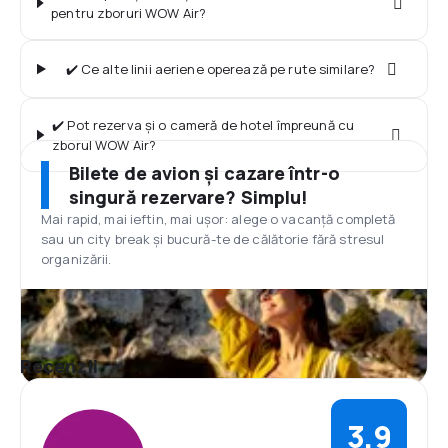
pentru zboruri WOW Air?
✔️ Ce alte linii aeriene operează pe rute similare?
✔️ Pot rezerva și o cameră de hotel împreună cu
zborul WOW Air?
Bilete de avion și cazare într-o
singură rezervare? Simplu!
Mai rapid, mai ieftin, mai ușor: alege o vacanță completă
sau un city break și bucură-te de călătorie fără stresul
organizării.
Recenzii
3,9