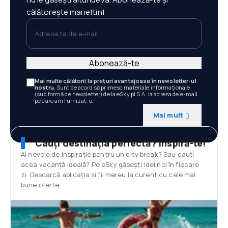
călătorește mai ieftin!
Adresa ta de e-mail
Abonează-te
Mai multe călătorii la prețuri avantajoase în newsletter-ul
nostru.
Sunt de acord să primesc materiale informaționale
(sub formă de newsletter) de la eSky.pl S.A. la adresa de e-mail
pe care am furnizat-o.
Mai mult
Cauți destinația perfectă? Inspiră-te!
Ai nevoie de inspirație pentru un city break? Sau cauți
acea vacanță ideală? Pe eSky găsești idei noi în fiecare
zi. Descarcă aplicația și fii mereu la curent cu cele mai
bune oferte.