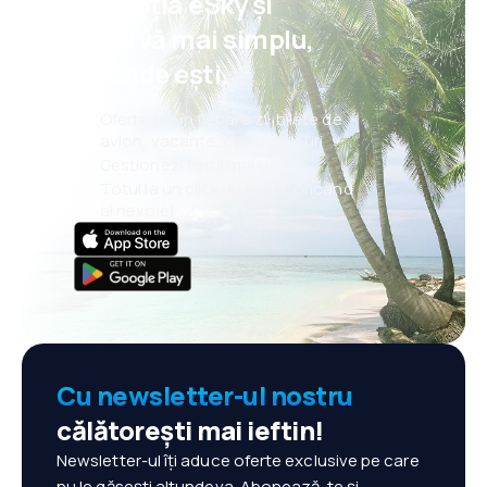
aplicația eSky și
rezervă mai simplu,
oriunde ești.
Oferte noi în fiecare zi: bilete de
avion, vacanțe, city break-uri
Gestionezi totul mai ușor
Totul la un click distanță, oricând
ai nevoie!
Cu newsletter-ul nostru
călătorești mai ieftin!
Newsletter-ul îți aduce oferte exclusive pe care
nu le găsești altundeva. Abonează-te și