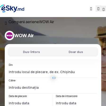
Companii aeriene
WOW Air
WOW Air
Dus-întors
Doar dus
Din
Către
Data de plecare
Data de întoarcere