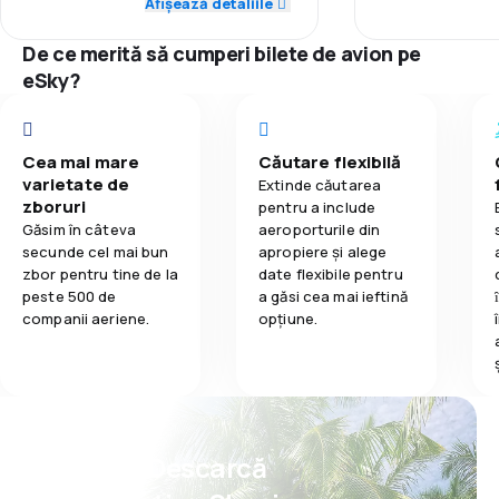
Afișează detaliile
2,6
Mâncare
5,0
Rețeaua de conexiuni
Rețeaua de c
De ce merită să cumperi bilete de avion pe
3,0
eSky?
Prețul biletelor
Prețul biletelo
3,0
Confort în timpul călătoriei
Confort în tim
Cea mai mare
Căutare flexibilă
5,0
varietate de
Transportul bagajelor
Extinde căutarea
zboruri
Transportul b
pentru a include
Găsim în câteva
aeroporturile din
5,0
Mâncare
secunde cel mai bun
apropiere și alege
Mâncare
zbor pentru tine de la
date flexibile pentru
peste 500 de
a găsi cea mai ieftină
companii aeriene.
opțiune.
Psst! Descarcă