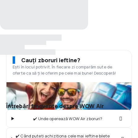
Cauți zboruri ieftine?
Ești în locul potrivit. În fiecare zi comparăm sute de
oferte ca să ți le oferim pe cele mai bune! Descoperă!
Întrebări frecvente despre WOW Air
✔️ Unde operează WOW Air zboruri?
✔️ Când puteți achiziționa cele mai ieftine bilete