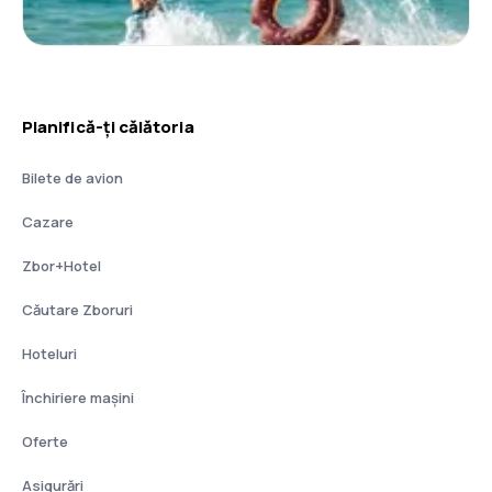
Planifică-ți călătoria
Bilete de avion
Cazare
Zbor+Hotel
Căutare Zboruri
Hoteluri
Închiriere mașini
Oferte
Asigurări