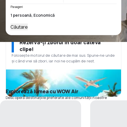
Pasageri
Căutare
Rezervă-ți zborul în doar câteva
clipe!
Folosește motorul de căutare de mai sus. Spune-ne unde
și când vrei să zbori, iar noi ne ocupăm de rest.
Explorează lumea cu WOW Air
Descoperă destinațiile preferate ale comunității noastre