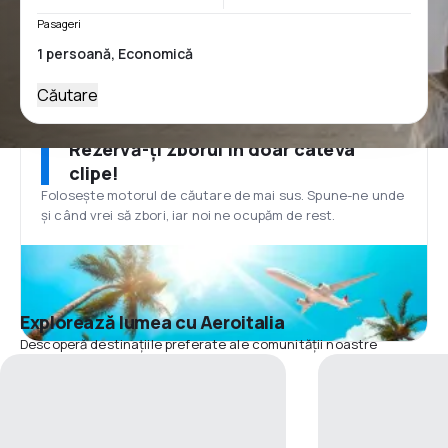
Pasageri
Căutare
Rezervă-ți zborul în doar câteva
clipe!
Folosește motorul de căutare de mai sus. Spune-ne unde
și când vrei să zbori, iar noi ne ocupăm de rest.
Explorează lumea cu Aeroitalia
Descoperă destinațiile preferate ale comunității noastre