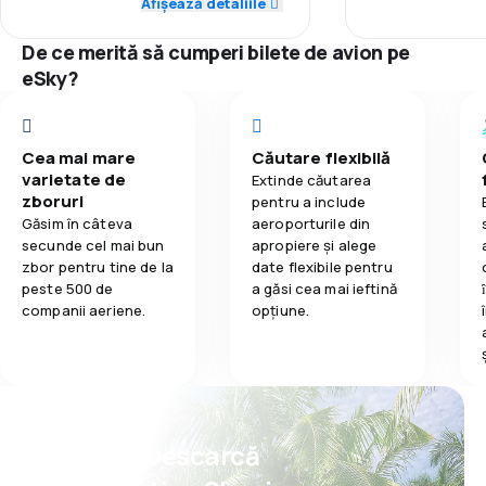
Afișează detaliile
3,5
Mâncare
2,0
Punctualitate
Rețeaua de c
De ce merită să cumperi bilete de avion pe
2,0
Rețeaua de conexiuni
eSky?
Prețul biletelo
2,0
Prețul biletelor
Confort în tim
Cea mai mare
Căutare flexibilă
1,0
Confort în timpul călătoriei
varietate de
Transportul b
Extinde căutarea
zboruri
pentru a include
1,0
Transportul bagajelor
Găsim în câteva
aeroporturile din
secunde cel mai bun
apropiere și alege
zbor pentru tine de la
date flexibile pentru
1,0
Mâncare
peste 500 de
a găsi cea mai ieftină
companii aeriene.
opțiune.
Psst! Descarcă