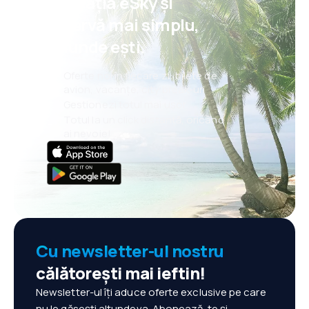
aplicația eSky și
rezervă mai simplu,
oriunde ești.
Oferte noi în fiecare zi: bilete de
avion, vacanțe, city break-uri
Gestionezi totul mai ușor
Totul la un click distanță, oricând
ai nevoie!
Cu newsletter-ul nostru
călătorești mai ieftin!
Newsletter-ul îți aduce oferte exclusive pe care
nu le găsești altundeva. Abonează-te și