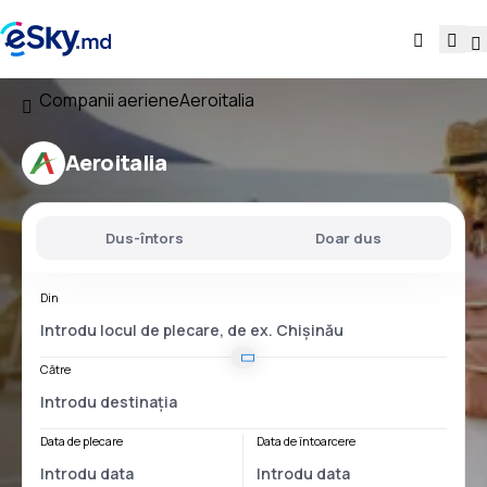
Companii aeriene
Aeroitalia
Aeroitalia
Dus-întors
Doar dus
Din
Către
Data de plecare
Data de întoarcere