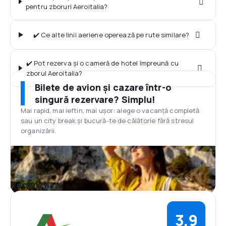
pentru zboruri Aeroitalia?
✔️ Ce alte linii aeriene operează pe rute similare?
✔️ Pot rezerva și o cameră de hotel împreună cu
zborul Aeroitalia?
Bilete de avion și cazare într-o
singură rezervare? Simplu!
Mai rapid, mai ieftin, mai ușor: alege o vacanță completă
sau un city break și bucură-te de călătorie fără stresul
organizării.
Recenzii
3,9