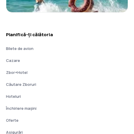
Planifică-ți călătoria
Bilete de avion
Cazare
Zbor+Hotel
Căutare Zboruri
Hoteluri
Închiriere mașini
Oferte
Asigurări