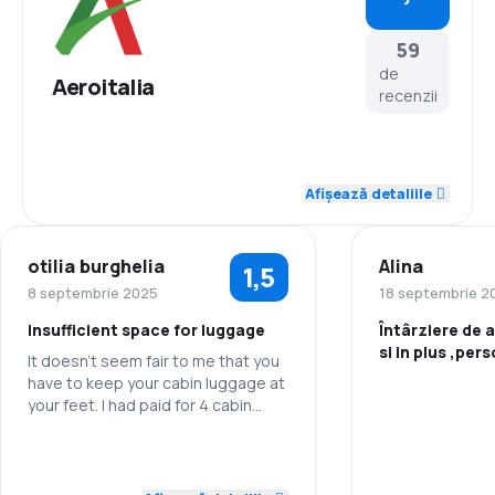
59
de
Aeroitalia
recenzii
4,4
Personal
Afișează detaliile
3,8
Punctualitate
otilia burghelia
Alina
1,5
4,0
Rețeaua de conexiuni
8 septembrie 2025
18 septembrie 2
insufficient space for luggage
Întârziere de 
3,7
Prețul biletelor
si in plus ,per
It doesn't seem fair to me that you
aeroiralia foar
have to keep your cabin luggage at
3,8
Confort în timpul călătoriei
prost educat
your feet. I had paid for 4 cabin
Personal
bags and we had to keep them all
4,0
at our feet. We weren't allowed to
Transportul bagajelor
1,0
Personal
Punctualitate
put them in the cabin.