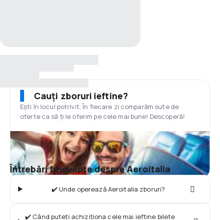
Cauți zboruri ieftine?
Ești în locul potrivit. În fiecare zi comparăm sute de
oferte ca să ți le oferim pe cele mai bune! Descoperă!
Întrebări frecvente despre Aeroitalia
✔️ Unde operează Aeroitalia zboruri?
✔️ Când puteți achiziționa cele mai ieftine bilete