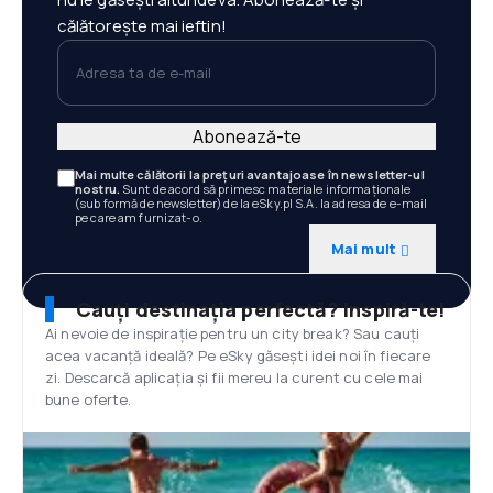
călătorește mai ieftin!
Adresa ta de e-mail
Abonează-te
Mai multe călătorii la prețuri avantajoase în newsletter-ul
nostru.
Sunt de acord să primesc materiale informaționale
(sub formă de newsletter) de la eSky.pl S.A. la adresa de e-mail
pe care am furnizat-o.
Mai mult
Cauți destinația perfectă? Inspiră-te!
Ai nevoie de inspirație pentru un city break? Sau cauți
acea vacanță ideală? Pe eSky găsești idei noi în fiecare
zi. Descarcă aplicația și fii mereu la curent cu cele mai
bune oferte.