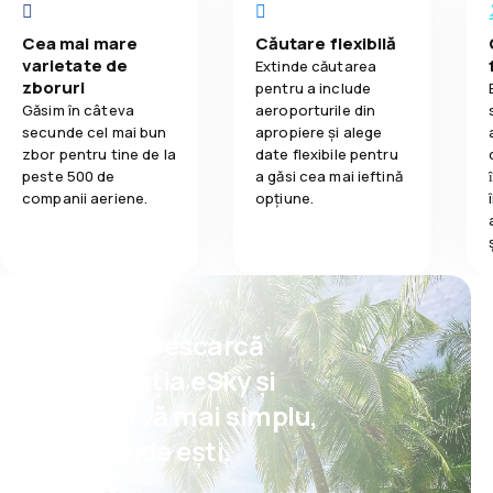
Cea mai mare
Căutare flexibilă
varietate de
Extinde căutarea
zboruri
pentru a include
Găsim în câteva
aeroporturile din
secunde cel mai bun
apropiere și alege
zbor pentru tine de la
date flexibile pentru
peste 500 de
a găsi cea mai ieftină
companii aeriene.
opțiune.
Psst! Descarcă
aplicația eSky și
rezervă mai simplu,
oriunde ești.