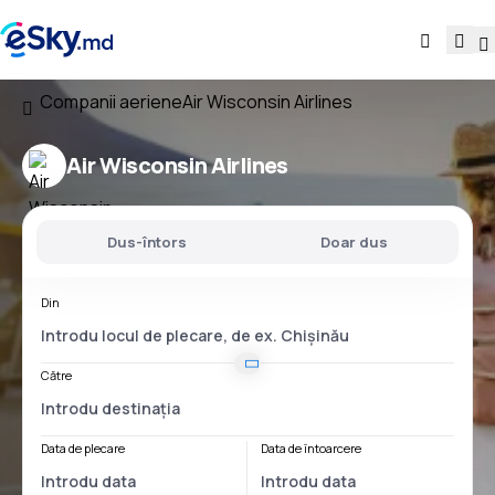
Companii aeriene
Air Wisconsin Airlines
Air Wisconsin Airlines
Dus-întors
Doar dus
Din
Către
Data de plecare
Data de întoarcere