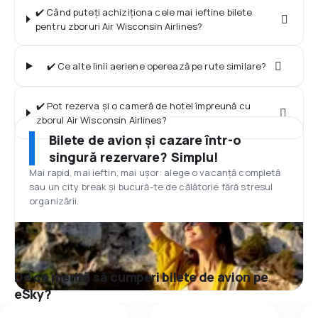
✔️ Când puteți achiziționa cele mai ieftine bilete
pentru zboruri Air Wisconsin Airlines?
✔️ Ce alte linii aeriene operează pe rute similare?
✔️ Pot rezerva și o cameră de hotel împreună cu
zborul Air Wisconsin Airlines?
Bilete de avion și cazare într-o
singură rezervare? Simplu!
Mai rapid, mai ieftin, mai ușor: alege o vacanță completă
sau un city break și bucură-te de călătorie fără stresul
organizării.
De ce merită să cumperi bilete de avion pe
eSky?