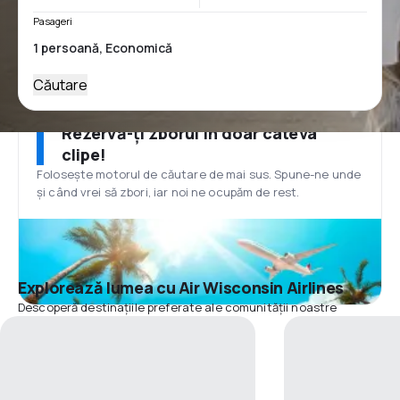
Pasageri
Căutare
Rezervă-ți zborul în doar câteva
clipe!
Folosește motorul de căutare de mai sus. Spune-ne unde
și când vrei să zbori, iar noi ne ocupăm de rest.
Explorează lumea cu Air Wisconsin Airlines
Descoperă destinațiile preferate ale comunității noastre