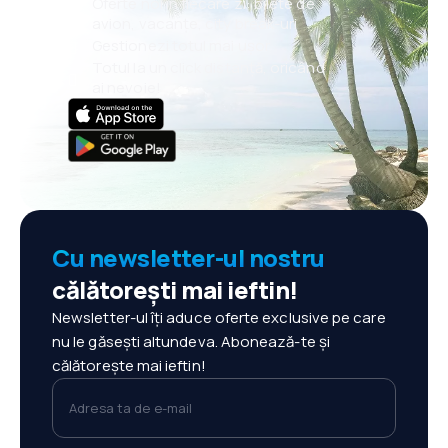
Oferte noi în fiecare zi: bilete de
avion, vacanțe, city break-uri
Gestionezi totul mai ușor
Totul la un click distanță, oricând
ai nevoie!
Cu newsletter-ul nostru
călătorești mai ieftin!
Newsletter-ul îți aduce oferte exclusive pe care
nu le găsești altundeva. Abonează-te și
călătorește mai ieftin!
Adresa ta de e-mail