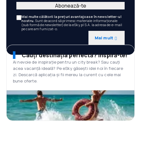
Abonează-te
Mai multe călătorii la prețuri avantajoase în newsletter-ul
nostru.
Sunt de acord să primesc materiale informaționale
(sub formă de newsletter) de la eSky.pl S.A. la adresa de e-mail
pe care am furnizat-o.
Mai mult
Cauți destinația perfectă? Inspiră-te!
Ai nevoie de inspirație pentru un city break? Sau cauți
acea vacanță ideală? Pe eSky găsești idei noi în fiecare
zi. Descarcă aplicația și fii mereu la curent cu cele mai
bune oferte.