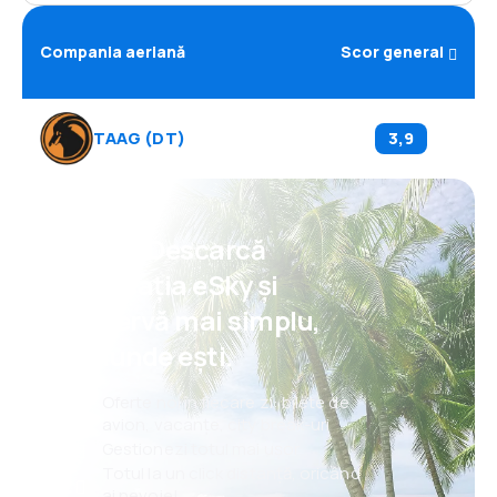
Compania aeriană
Scor general
TAAG
(
DT
)
3,9
Psst! Descarcă
aplicația eSky și
rezervă mai simplu,
oriunde ești.
Oferte noi în fiecare zi: bilete de
avion, vacanțe, city break-uri
Gestionezi totul mai ușor
Totul la un click distanță, oricând
ai nevoie!