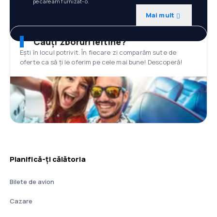
pe care am furnizat-o.
Mai mult
Cauți zboruri ieftine?
Ești în locul potrivit. În fiecare zi comparăm sute de
oferte ca să ți le oferim pe cele mai bune! Descoperă!
Planifică-ți călătoria
Bilete de avion
Cazare