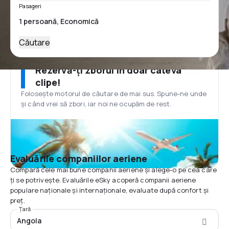
Pasageri
Căutare
Rezervă-ți zborul în doar câteva
clipe!
Folosește motorul de căutare de mai sus. Spune-ne unde
și când vrei să zbori, iar noi ne ocupăm de rest.
Evaluările companiilor aeriene
Compară cele mai bune companii aeriene și alege-o pe cea care
ți se potrivește. Evaluările eSky acoperă companii aeriene
populare naționale și internaționale, evaluate după confort și
preț.
Țară
Angola