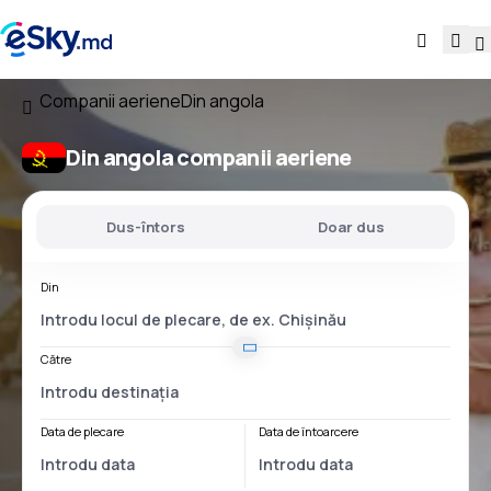
Companii aeriene
Din angola
Din angola companii aeriene
Dus-întors
Doar dus
Din
Către
Data de plecare
Data de întoarcere