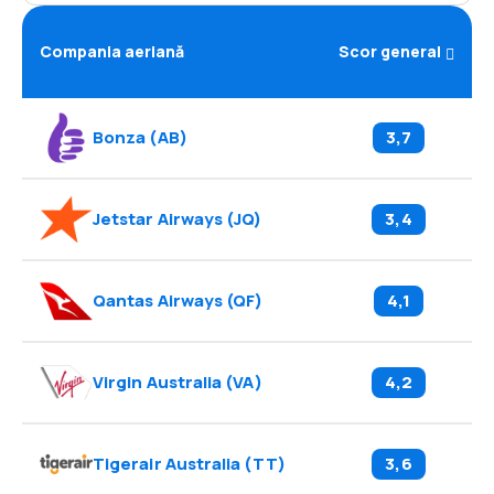
Compania aeriană
Scor general
Bonza
(
AB
)
3,7
Jetstar Airways
(
JQ
)
3,4
Qantas Airways
(
QF
)
4,1
Virgin Australia
(
VA
)
4,2
Tigerair Australia
(
TT
)
3,6