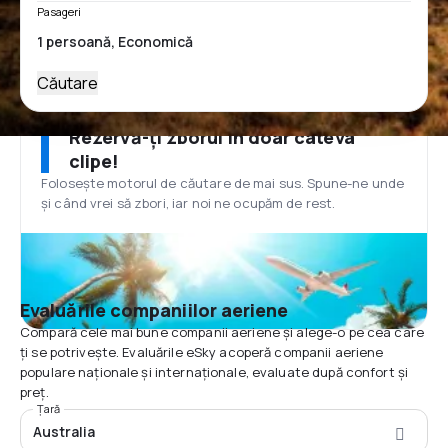
Pasageri
Căutare
Rezervă-ți zborul în doar câteva
clipe!
Folosește motorul de căutare de mai sus. Spune-ne unde
și când vrei să zbori, iar noi ne ocupăm de rest.
Evaluările companiilor aeriene
Compară cele mai bune companii aeriene și alege-o pe cea care
ți se potrivește. Evaluările eSky acoperă companii aeriene
populare naționale și internaționale, evaluate după confort și
preț.
Țară
Australia