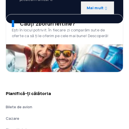
Mai mult
Cauți zboruri ieftine?
Ești în locul potrivit. În fiecare zi comparăm sute de
oferte ca să ți le oferim pe cele mai bune! Descoperă!
Planifică-ți călătoria
Bilete de avion
Cazare