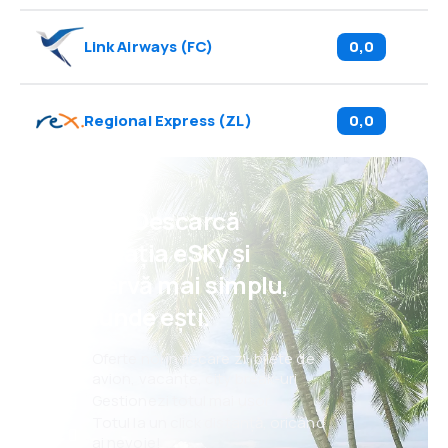
Link Airways
(
FC
)
0,0
Regional Express
(
ZL
)
0,0
Psst! Descarcă
aplicația eSky și
rezervă mai simplu,
oriunde ești.
Oferte noi în fiecare zi: bilete de
avion, vacanțe, city break-uri
Gestionezi totul mai ușor
Totul la un click distanță, oricând
ai nevoie!