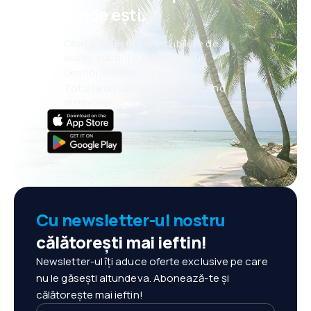
oriunde ești.
Oferte noi în fiecare zi: bilete de
avion, vacanțe, city break-uri
Gestionezi totul mai ușor
Totul la un click distanță, oricând
ai nevoie!
Cu newsletter-ul nostru
călătorești mai ieftin!
Newsletter-ul îți aduce oferte exclusive pe care
nu le găsești altundeva. Abonează-te și
călătorește mai ieftin!