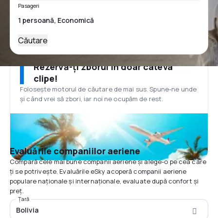
Pasageri
Căutare
Rezervă-ți zborul în doar câteva
clipe!
Folosește motorul de căutare de mai sus. Spune-ne unde
și când vrei să zbori, iar noi ne ocupăm de rest.
Evaluările companiilor aeriene
Compară cele mai bune companii aeriene și alege-o pe cea care
ți se potrivește. Evaluările eSky acoperă companii aeriene
populare naționale și internaționale, evaluate după confort și
preț.
Țară
Bolivia