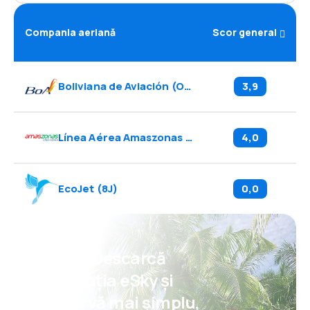
Compania aeriană
Scor general
Boliviana de Aviación
(
OB
)
3,9
Línea Aérea Amaszonas
(
Z8
)
4,0
EcoJet
(
8J
)
0,0
Psst! Descarcă
aplicația eSky și
rezervă mai simplu,