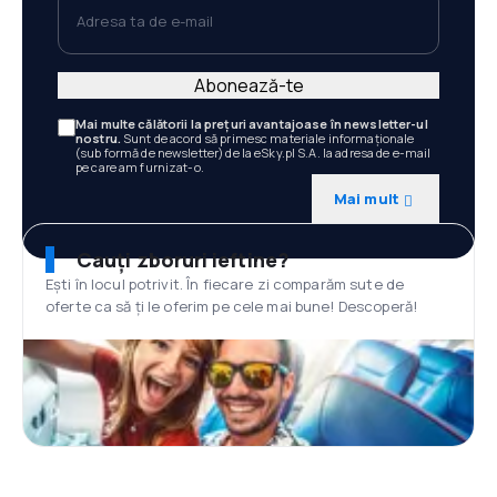
Adresa ta de e-mail
Abonează-te
Mai multe călătorii la prețuri avantajoase în newsletter-ul
nostru.
Sunt de acord să primesc materiale informaționale
(sub formă de newsletter) de la eSky.pl S.A. la adresa de e-mail
pe care am furnizat-o.
Mai mult
Cauți zboruri ieftine?
Ești în locul potrivit. În fiecare zi comparăm sute de
oferte ca să ți le oferim pe cele mai bune! Descoperă!