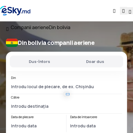
Companii aeriene
Din bolivia
Din bolivia companii aeriene
Dus-întors
Doar dus
Din
Către
Data de plecare
Data de întoarcere