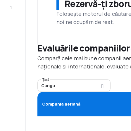
Rezervă-ți zboru
Servicii
clienți
Folosește motorul de căutare 
noi ne ocupăm de rest.
Evaluările companiilor
Compară cele mai bune companii aerie
naționale și internaționale, evaluate 
Țară
Congo
Compania aeriană