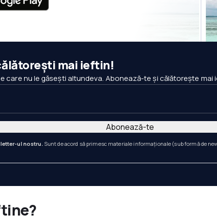
ălătorești mai ieftin!
pe care nu le găsești altundeva. Abonează-te și călătorește mai i
Abonează-te
letter-ul nostru.
Sunt de acord să primesc materiale informaționale (sub formă de newsl
ftine?