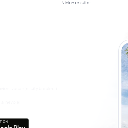
Niciun rezultat
plicația eSky și
plu, oriunde
 avion, vacanțe, city break-uri
 ai nevoie!