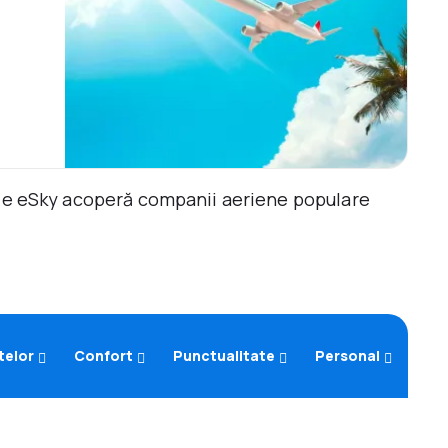
ile eSky acoperă companii aeriene populare
telor
Confort
Punctualitate
Personal