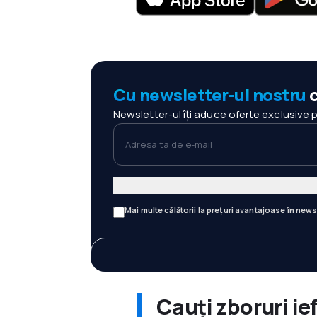
Cu newsletter-ul nostru
c
Newsletter-ul îți aduce oferte exclusive 
Adresa ta de e-mail
Mai multe călătorii la prețuri avantajoase în news
Cauți zboruri ie