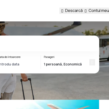
Descarcă
Contul meu
ata de întoarcere
Pasageri