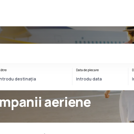
ătre
Data de plecare
D
mpanii aeriene