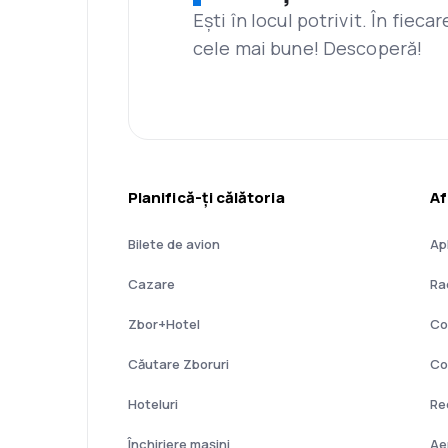
Ești în locul potrivit. În fiec
cele mai bune! Descoperă!
Planifică-ți călătoria
Af
Bilete de avion
Ap
Cazare
Ra
Zbor+Hotel
Co
Căutare Zboruri
Co
Hoteluri
Re
Închiriere mașini
Ae