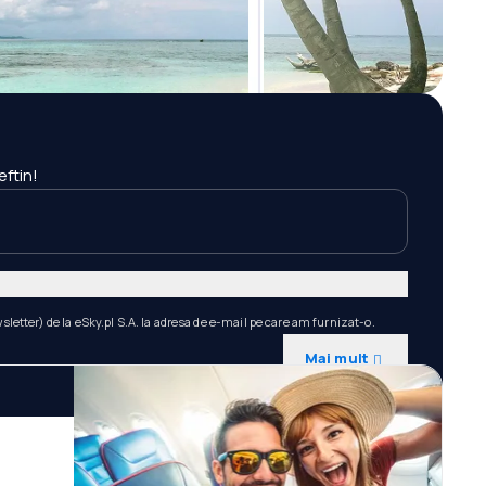
eftin!
etter) de la eSky.pl S.A. la adresa de e-mail pe care am furnizat-o.
Mai mult