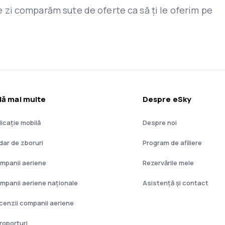
are zi comparăm sute de oferte ca să ți le oferim pe
lă mai multe
Despre eSky
licație mobilă
Despre noi
dar de zboruri
Program de afiliere
mpanii aeriene
Rezervările mele
mpanii aeriene naţionale
Asistenţă şi contact
cenzii companii aeriene
roporturi