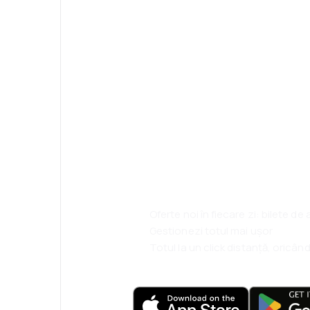
Psst! Descarcă a
rezervă mai sim
ești.
Oferte noi în fiecare zi: bilete de
Gestionezi totul mai ușor
Totul la un click distanță, oricând