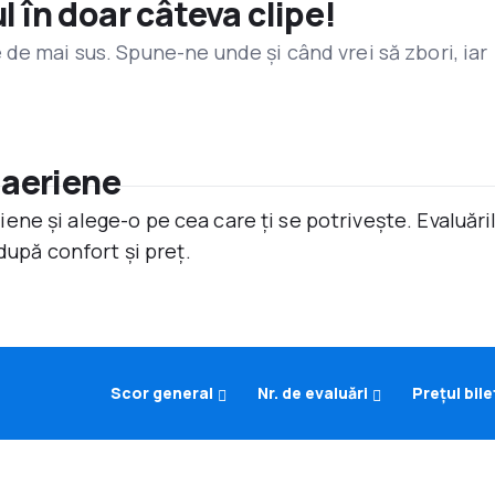
l în doar câteva clipe!
de mai sus. Spune-ne unde și când vrei să zbori, iar
 aeriene
ne și alege-o pe cea care ți se potrivește. Evaluăr
după confort și preț.
Scor general
Nr. de evaluări
Prețul bile